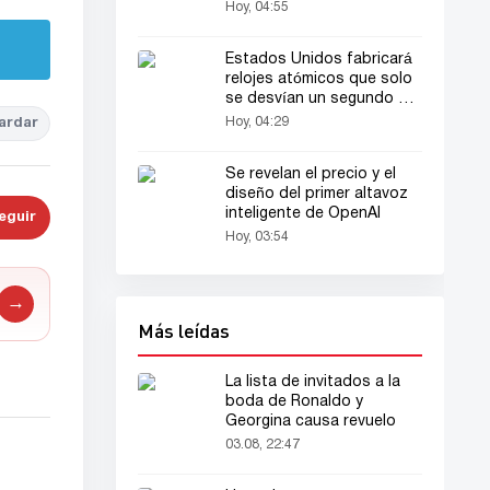
Hoy, 04:55
Estados Unidos fabricará
relojes atómicos que solo
se desvían un segundo en
30 millones de años
Hoy, 04:29
ardar
Se revelan el precio y el
diseño del primer altavoz
inteligente de OpenAI
eguir
Hoy, 03:54
→
Más leídas
La lista de invitados a la
boda de Ronaldo y
Georgina causa revuelo
03.08, 22:47