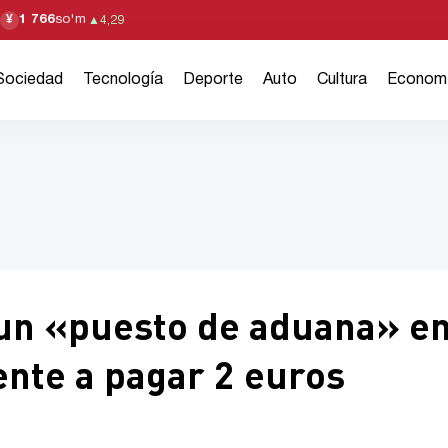
1 766
so'm
¥
▲
4,29
Sociedad
Tecnología
Deporte
Auto
Cultura
Econom
 un «puesto de aduana» e
gente a pagar 2 euros