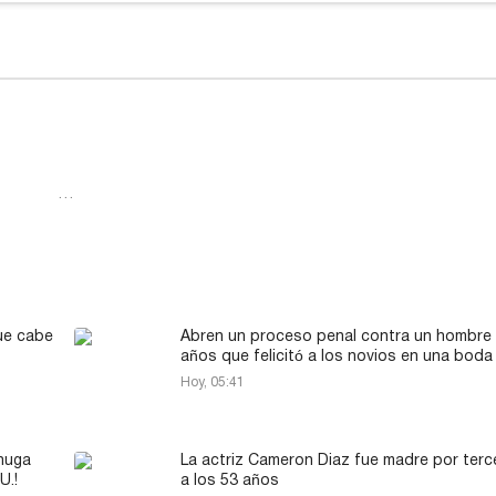
…
ue cabe
Abren un proceso penal contra un hombre
años que felicitó a los novios en una boda
Hoy, 05:41
chuga
La actriz Cameron Diaz fue madre por terc
U.!
a los 53 años