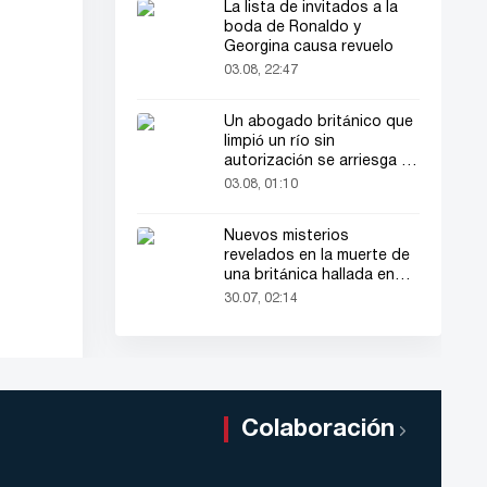
La lista de invitados a la
boda de Ronaldo y
Georgina causa revuelo
03.08, 22:47
Un abogado británico que
limpió un río sin
autorización se arriesga a
hasta 2 años de cárcel
03.08, 01:10
Nuevos misterios
revelados en la muerte de
una británica hallada en
una maleta
30.07, 02:14
Colaboración