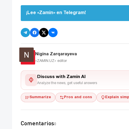
¡Lee «Zamin» en Telegram!
Nigina Zarqarayeva
«ZAMIN.UZ»
editor
Discuss with Zamin AI
Analyze the news, get useful answers
Summarize
Pros and cons
Explain simp
Comentarios
0