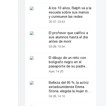
A los 10 años, Ralph va a la
escuela sobre sus manos
y conmueve las redes
25.07, 23:43
El profesor que calificó a
sus alumnos hasta el día
antes de morir
03.08, 19:34
El dibujo de un niño con
bolígrafo negro en el
pasaporte de su padre
llamó la atención de todos
Ayer, 14:20
Belleza del 95 %: la actriz
estadounidense Emma
Stone, elegida la mujer más
bella del mundo
04.08, 14:16