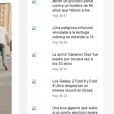
Abren un proceso penal
contra un hombre de 66
años que felicitó a los
novios en una boda
Hoy, 05:41
¡Una peligrosa infección
vinculada a la lechuga
iceberg se extendió a 15
estados de EE. UU.!
Hoy, 05:36
La actriz Cameron Diaz fue
madre por tercera vez a
los 53 años
Hoy, 05:31
Los Galaxy Z Fold 8 y Fold
8 Ultra despiertan un
interés récord en Estados
Unidos
Hoy, 05:22
Una boa gigante que subió
a un poste eléctrico muere