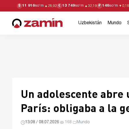
11 916
so'm
13 749
so'm
146
so'm
$
€
₽
▲
28,92
▲
32,19
▼
0,18
Uzbekistán
Mundo
Un adolescente abre
París: obligaba a la 
13:08 / 08.07.2026
·
168
·
Mundo