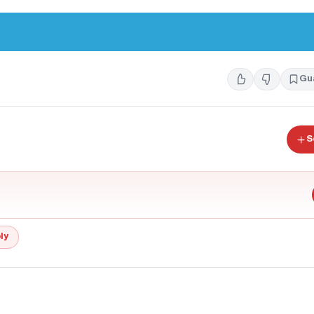
Gu
S
ly