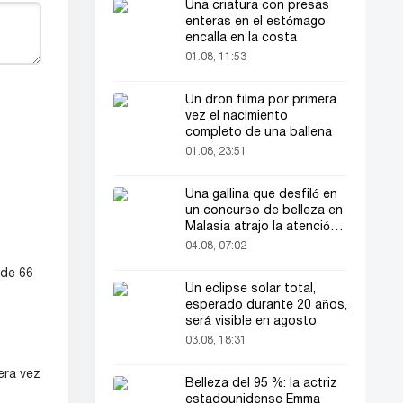
Una criatura con presas
enteras en el estómago
encalla en la costa
01.08, 11:53
Un dron filma por primera
vez el nacimiento
completo de una ballena
01.08, 23:51
Una gallina que desfiló en
un concurso de belleza en
Malasia atrajo la atención
del público
04.08, 07:02
 de 66
Un eclipse solar total,
esperado durante 20 años,
será visible en agosto
03.08, 18:31
era vez
Belleza del 95 %: la actriz
estadounidense Emma