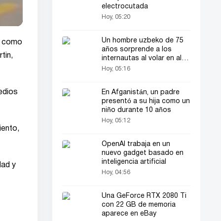
electrocutada
Hoy, 05:20
Un hombre uzbeko de 75
do como
años sorprende a los
tin,
internautas al volar en ala
delta
Hoy, 05:16
edios
En Afganistán, un padre
presentó a su hija como un
niño durante 10 años
Hoy, 05:12
iento,
OpenAI trabaja en un
nuevo gadget basado en
inteligencia artificial
dad y
Hoy, 04:56
Una GeForce RTX 2080 Ti
con 22 GB de memoria
aparece en eBay