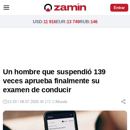
Entrar
USD
:
11 916
EUR
:
13 749
RUB
:
146
Un hombre que suspendió 139
veces aprueba finalmente su
examen de conducir
13:33 / 08.07.2026
·
172
·
Mundo