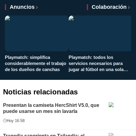
Anuncios
Colaboración
Playmatch: simplifica
Playmatch: todos los
¿
considerablemente el trabajo
servicios necesarios para
d
de los dueños de canchas
jugar al fútbol en una sola
c
aplicación
i
Noticias relacionadas
Presentan la camiseta HercShirt V5.0, que
puede usarse un mes sin lavarla
Hoy 16:58
Tragedia sangrienta en Tailandia: el