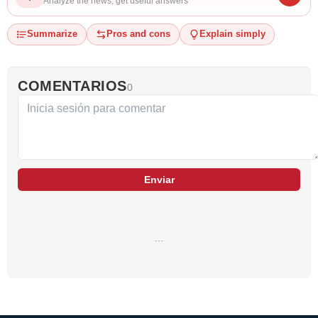
Analyze the news, get useful answers
Summarize
Pros and cons
Explain simply
COMENTARIOS
0
Enviar
…