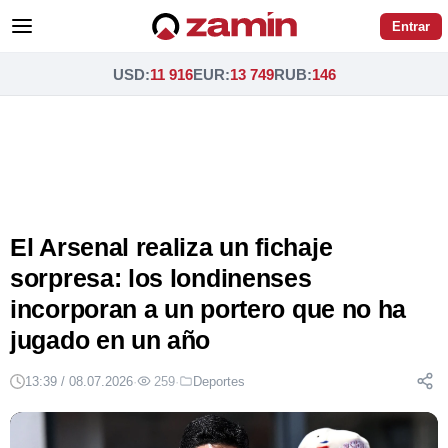
Entrar
USD
:
11 916
EUR
:
13 749
RUB
:
146
El Arsenal realiza un fichaje
sorpresa: los londinenses
incorporan a un portero que no ha
jugado en un año
13:39 / 08.07.2026
·
259
·
Deportes