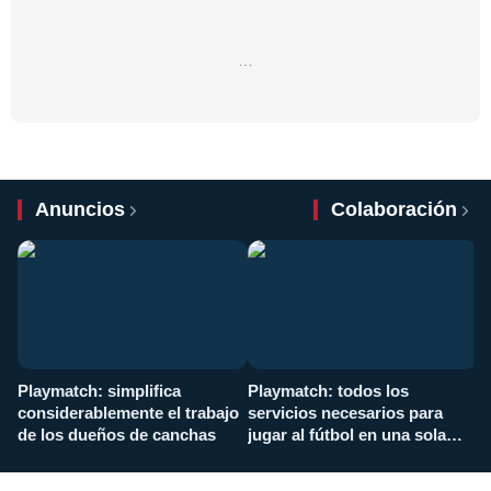
…
Anuncios
Colaboración
Playmatch: simplifica
Playmatch: todos los
¿
considerablemente el trabajo
servicios necesarios para
d
de los dueños de canchas
jugar al fútbol en una sola
c
aplicación
i