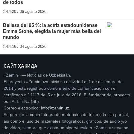
de todos
14:20 / 06 agosto 2026
Belleza del 95 %: la actriz estadounidense
Emma Stone, elegida la mujer más bella del
mundo
14:16 / 04 agosto 2026
САЙТ ҲАҚИДА
«Zamin» — Noticias de Uzbekistán.
El proyecto «Zamin.uz» inició su actividad el 1 de diciembre de
2014 y está registrado como medio de comunicación con el
certificado n.º 1117 del 5 de julio de 2016. El fundador del proyecto
es «ALLTEN» (SL).
Correo electrónico:
info@zamin.uz
.
Se permite la copia íntegra de materiales de texto o la cita parcial,
así como el uso de materiales fotográficos, gráficos, de audio y/o
de vídeo, siempre que exista un hipervínculo a «Zamin.uz» y/o se