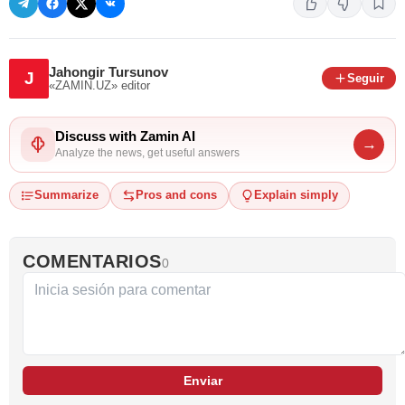
Jahongir Tursunov
J
Seguir
«ZAMIN.UZ»
editor
Discuss with Zamin AI
→
Analyze the news, get useful answers
Summarize
Pros and cons
Explain simply
COMENTARIOS
0
Enviar