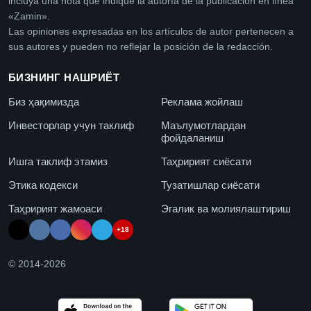
incluya una nota que indique la autoría de la publicación en línea
«Zamin».
Las opiniones expresadas en los artículos de autor pertenecen a
sus autores y pueden no reflejar la posición de la redacción.
БИЗНИНГ НАШРИЁТ
Биз ҳақимизда
Реклама жойлаш
Инвесторлар учун таклиф
Маълумотлардан
фойдаланиш
Ишга таклиф этамиз
Таҳририят сиёсати
Этика кодекси
Тузатишлар сиёсати
Таҳририят жамоаси
Эгалик ва молиялаштириш
+18
© 2014-
2026