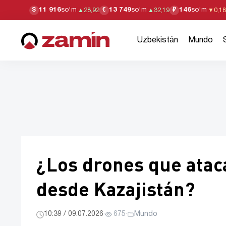
11 916
so'm
13 749
so'm
146
so'm
$
€
₽
▲
28,92
▲
32,19
▼
0,18
Uzbekistán
Mundo
¿Los drones que atac
desde Kazajistán?
10:39 / 09.07.2026
·
675
·
Mundo