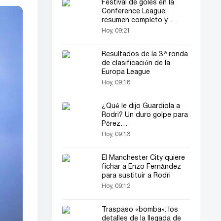
Festival de goles en la
Conference League:
resumen completo y
resultados de los primeros
Hoy, 09:21
partidos
Resultados de la 3.ª ronda
de clasificación de la
Europa League
Hoy, 09:18
¿Qué le dijo Guardiola a
Rodri? Un duro golpe para
Pérez…
Hoy, 09:13
El Manchester City quiere
fichar a Enzo Fernández
para sustituir a Rodri
Hoy, 09:12
Traspaso «bomba»: los
detalles de la llegada de