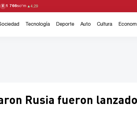
1 766
so'm
¥
▲
4,29
Sociedad
Tecnología
Deporte
Auto
Cultura
Econom
aron Rusia fueron lanzad