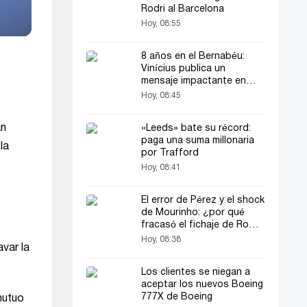
Rodri al Barcelona
Hoy, 08:55
8 años en el Bernabéu:
Vinícius publica un
mensaje impactante en
Instagram
Hoy, 08:45
an
«Leeds» bate su récord:
paga una suma millonaria
la
por Trafford
Hoy, 08:41
El error de Pérez y el shock
de Mourinho: ¿por qué
fracasó el fichaje de Rodri
por el Real?
Hoy, 08:38
var la
Los clientes se niegan a
aceptar los nuevos Boeing
777X de Boeing
mutuo