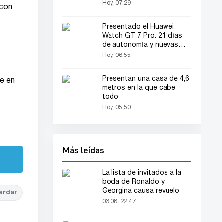
Hoy, 07:29
 con
Presentado el Huawei
Watch GT 7 Pro: 21 días
de autonomía y nuevas
funciones
Hoy, 06:55
Presentan una casa de 4,6
te en
metros en la que cabe
todo
Hoy, 05:50
Más leídas
La lista de invitados a la
boda de Ronaldo y
Georgina causa revuelo
ardar
03.08, 22:47