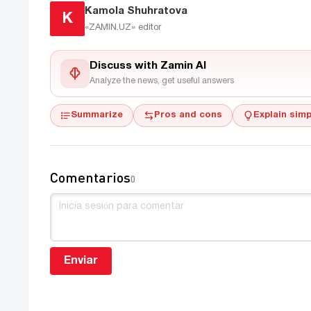
Kamola Shuhratova
K
«ZAMIN.UZ»
editor
Discuss with Zamin AI
Analyze the news, get useful answers
Summarize
Pros and cons
Explain simp
Comentarios
0
Enviar