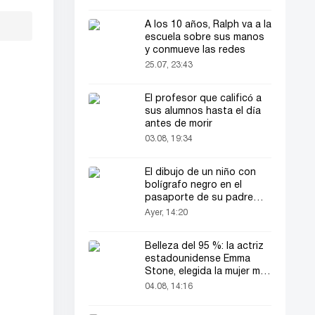
A los 10 años, Ralph va a la
escuela sobre sus manos
y conmueve las redes
25.07, 23:43
El profesor que calificó a
sus alumnos hasta el día
antes de morir
03.08, 19:34
El dibujo de un niño con
bolígrafo negro en el
pasaporte de su padre
llamó la atención de todos
Ayer, 14:20
Belleza del 95 %: la actriz
estadounidense Emma
Stone, elegida la mujer más
bella del mundo
04.08, 14:16