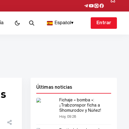
ía
Español
▾
Entrar
Últimas noticias
os
Fichaje « bomba »:
¡Trabzonspor ficha a
Shomurodov y Núñez!
Hoy, 09:28