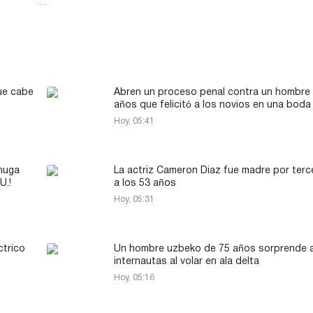
…
ue cabe
Abren un proceso penal contra un hombre
años que felicitó a los novios en una boda
Hoy, 05:41
chuga
La actriz Cameron Diaz fue madre por terc
U.!
a los 53 años
Hoy, 05:31
ctrico
Un hombre uzbeko de 75 años sorprende a
internautas al volar en ala delta
Hoy, 05:16