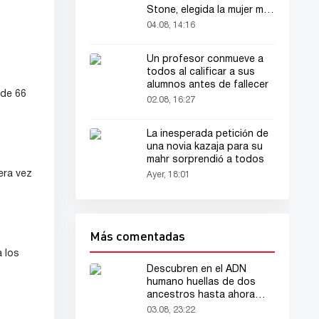
Stone, elegida la mujer más
bella del mundo
04.08, 14:16
Un profesor conmueve a
todos al calificar a sus
alumnos antes de fallecer
 de 66
02.08, 16:27
La inesperada petición de
una novia kazaja para su
mahr sorprendió a todos
era vez
Ayer, 18:01
Más comentadas
 los
Descubren en el ADN
humano huellas de dos
ancestros hasta ahora
desconocidos
03.08, 23:22