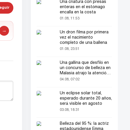
Una criatura con presas
enteras en el estómago
eguir
encalla en la costa
01.08, 11:53
→
Un dron filma por primera
vez el nacimiento
completo de una ballena
01.08, 23:51
Una gallina que desfiló en
un concurso de belleza en
Malasia atrajo la atención
del público
04.08, 07:02
Un eclipse solar total,
esperado durante 20 años,
será visible en agosto
03.08, 18:31
Belleza del 95 %: la actriz
estadounidense Emma