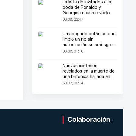
La lista de invitados a la
boda de Ronaldo y
Georgina causa revuelo
03.08, 22:47
Un abogado británico que
limpió un río sin
autorización se arriesga a
hasta 2 años de cárcel
03.08, 01:10
Nuevos misterios
revelados en la muerte de
una británica hallada en
una maleta
30.07, 02:14
Colaboración