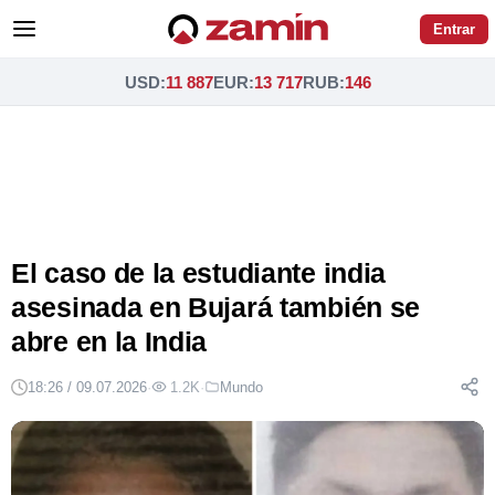
Entrar
USD
:
11 887
EUR
:
13 717
RUB
:
146
El caso de la estudiante india
asesinada en Bujará también se
abre en la India
18:26 / 09.07.2026
·
1.2K
·
Mundo