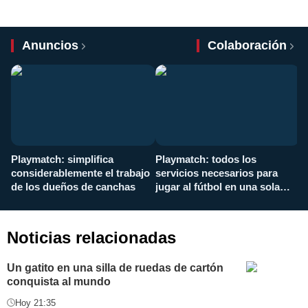
Anuncios
Colaboración
Playmatch: simplifica
Playmatch: todos los
¿
considerablemente el trabajo
servicios necesarios para
d
de los dueños de canchas
jugar al fútbol en una sola
c
aplicación
i
Noticias relacionadas
Un gatito en una silla de ruedas de cartón
conquista al mundo
Hoy 21:35