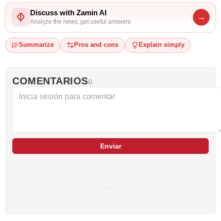
Discuss with Zamin AI
→
Analyze the news, get useful answers
Summarize
Pros and cons
Explain simply
COMENTARIOS
0
Enviar
…