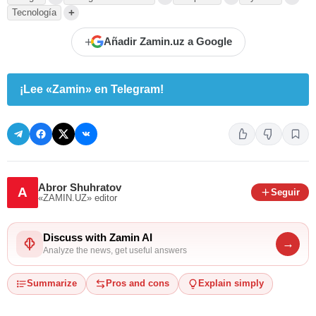
+
Tecnología
+
Añadir Zamin.uz a Google
¡Lee «Zamin» en Telegram!
Abror Shuhratov
A
Seguir
«ZAMIN.UZ»
editor
Discuss with Zamin AI
→
Analyze the news, get useful answers
Summarize
Pros and cons
Explain simply