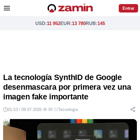
Entrar
USD
:
11 952
EUR
:
13 780
RUB
:
145
La tecnología SynthID de Google
desenmascara por primera vez una
imagen fake importante
01:53 / 09.07.2026
·
98
·
Tecnología