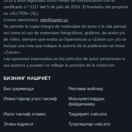
2014 y está registrado como medio de comunicación con el
certificado n.º 1117 del 5 de julio de 2016. El fundador del proyecto
es «ALLTEN» (SL).
Correo electrónico:
info@zamin.uz
.
Se permite la copia íntegra de materiales de texto o la cita parcial,
así como el uso de materiales fotográficos, gráficos, de audio y/o
de vídeo, siempre que exista un hipervínculo a «Zamin.uz» y/o se
incluya una nota que indique la autoría de la publicación en línea
«Zamin».
Las opiniones expresadas en los artículos de autor pertenecen a
sus autores y pueden no reflejar la posición de la redacción.
БИЗНИНГ НАШРИЁТ
Биз ҳақимизда
Реклама жойлаш
Инвесторлар учун таклиф
Маълумотлардан
фойдаланиш
Ишга таклиф этамиз
Таҳририят сиёсати
Этика кодекси
Тузатишлар сиёсати