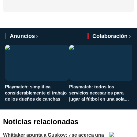
Anuncios
Colaboración
Playmatch: simplifica
Playmatch: todos los
¿
considerablemente el trabajo
servicios necesarios para
d
de los dueños de canchas
jugar al fútbol en una sola
c
aplicación
i
Noticias relacionadas
Whittaker apunta a Guskov: ¿se acerca una