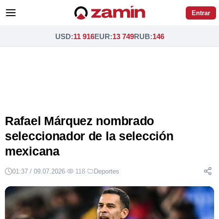
Entrar
USD
:
11 916
EUR
:
13 749
RUB
:
146
Rafael Márquez nombrado
seleccionador de la selección
mexicana
01:37 / 09.07.2026
·
118
·
Deportes