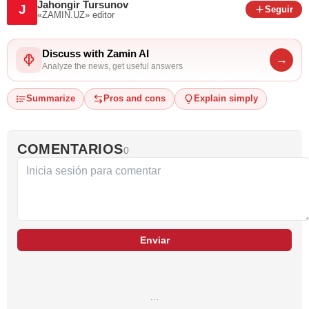
Jahongir Tursunov
J
Seguir
«ZAMIN.UZ»
editor
Discuss with Zamin AI
→
Analyze the news, get useful answers
Summarize
Pros and cons
Explain simply
COMENTARIOS
0
Enviar
…