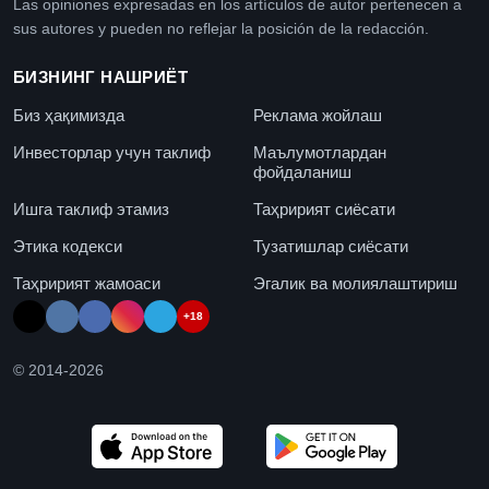
Las opiniones expresadas en los artículos de autor pertenecen a
sus autores y pueden no reflejar la posición de la redacción.
БИЗНИНГ НАШРИЁТ
Биз ҳақимизда
Реклама жойлаш
Инвесторлар учун таклиф
Маълумотлардан
фойдаланиш
Ишга таклиф этамиз
Таҳририят сиёсати
Этика кодекси
Тузатишлар сиёсати
Таҳририят жамоаси
Эгалик ва молиялаштириш
+18
© 2014-
2026