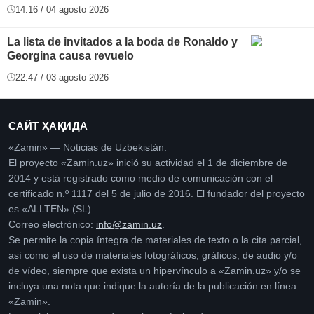
14:16 / 04 agosto 2026
La lista de invitados a la boda de Ronaldo y
Georgina causa revuelo
22:47 / 03 agosto 2026
САЙТ ҲАҚИДА
«Zamin» — Noticias de Uzbekistán.
El proyecto «Zamin.uz» inició su actividad el 1 de diciembre de
2014 y está registrado como medio de comunicación con el
certificado n.º 1117 del 5 de julio de 2016. El fundador del proyecto
es «ALLTEN» (SL).
Correo electrónico:
info@zamin.uz
.
Se permite la copia íntegra de materiales de texto o la cita parcial,
así como el uso de materiales fotográficos, gráficos, de audio y/o
de vídeo, siempre que exista un hipervínculo a «Zamin.uz» y/o se
incluya una nota que indique la autoría de la publicación en línea
«Zamin».