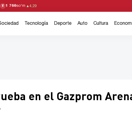
1 766
so'm
¥
▲
4,29
Sociedad
Tecnología
Deporte
Auto
Cultura
Econom
prueba en el Gazprom Aren
?