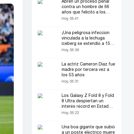
Abren un proceso penal
contra un hombre de 66
años que felicitó a los
novios en una boda
Hoy, 05:41
¡Una peligrosa infección
vinculada a la lechuga
iceberg se extendió a 15
estados de EE. UU.!
Hoy, 05:36
La actriz Cameron Diaz fue
madre por tercera vez a
los 53 años
Hoy, 05:31
Los Galaxy Z Fold 8 y Fold
8 Ultra despiertan un
interés récord en Estados
Unidos
Hoy, 05:22
Una boa gigante que subió
a un poste eléctrico muere