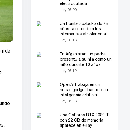
electrocutada
Hoy, 05:20
Un hombre uzbeko de 75
años sorprende a los
internautas al volar en ala
delta
Hoy, 05:16
hi de
En Afganistán, un padre
presentó a su hija como un
niño durante 10 años
Hoy, 05:12
e
OpenAI trabaja en un
nuevo gadget basado en
inteligencia artificial
Hoy, 04:56
gundo
Una GeForce RTX 2080 Ti
con 22 GB de memoria
es.
aparece en eBay