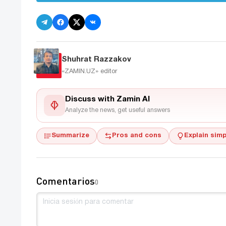
Shuhrat Razzakov
«ZAMIN.UZ»
editor
Discuss with Zamin AI
Analyze the news, get useful answers
Summarize
Pros and cons
Explain simp
Comentarios
0