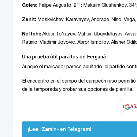
Goles:
Felipe Augusto, 21'; Maksim Glushenkov, 34'; 
Zenit:
Moskvichev, Karavayev, Andrade, Nino, Vega, 
Neftchi:
Akbar To‘rayev, Muhsin Ubaydullayev, Anvar G
Ratinio, Vladimir Jovovic, Abror Ismoilov, Alisher Odi
Una prueba útil para los de Ferganá
Aunque el marcador parece abultado, el partido contra
El encuentro en el campo del campeón ruso permitió 
de la temporada y probar sus opciones de plantilla.
+
Añ
¡Lee «Zamin» en Telegram!