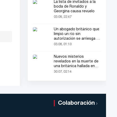
La lista de invitados a la
boda de Ronaldo y
Georgina causa revuelo
03.08, 22:47
Un abogado británico que
limpió un río sin
autorización se arriesga a
hasta 2 años de cárcel
03.08, 01:10
Nuevos misterios
revelados en la muerte de
una británica hallada en
una maleta
30.07, 02:14
Colaboración