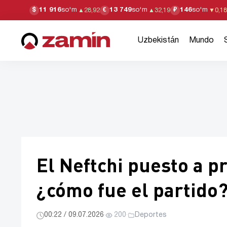
11 916
so'm
13 749
so'm
146
so'm
$
€
₽
▲
28,92
▲
32,19
▼
0,18
Uzbekistán
Mundo
El Neftchi puesto a 
¿cómo fue el partido
00:22 / 09.07.2026
·
200
·
Deportes