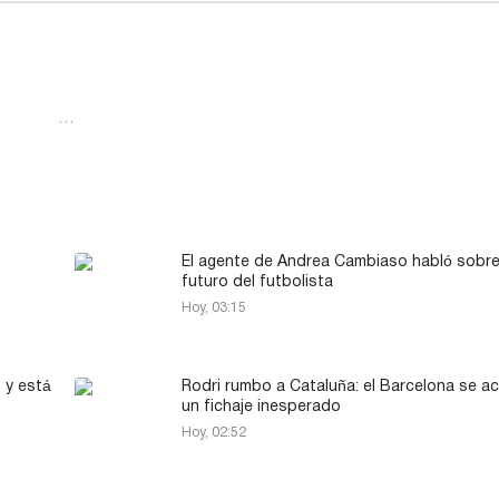
…
El agente de Andrea Cambiaso habló sobre
futuro del futbolista
Hoy, 03:15
 y está
Rodri rumbo a Cataluña: el Barcelona se a
un fichaje inesperado
Hoy, 02:52