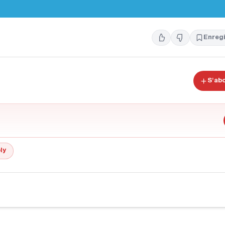
Enregi
S'ab
ly