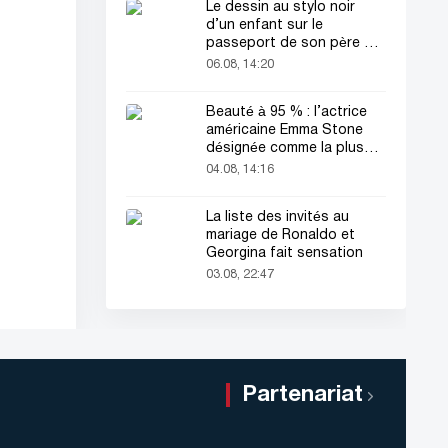
Le dessin au stylo noir
d’un enfant sur le
passeport de son père a
attiré tous les regards
06.08, 14:20
Beauté à 95 % : l’actrice
américaine Emma Stone
désignée comme la plus
belle femme du monde !
04.08, 14:16
La liste des invités au
mariage de Ronaldo et
Georgina fait sensation
03.08, 22:47
Partenariat