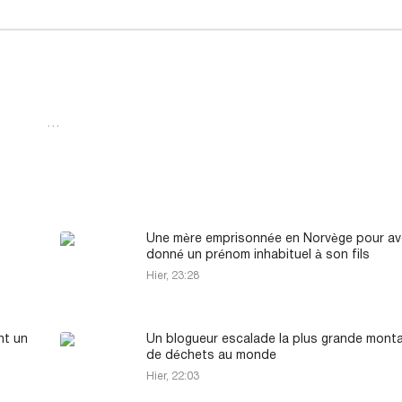
…
Une mère emprisonnée en Norvège pour av
donné un prénom inhabituel à son fils
Hier, 23:28
nt un
Un blogueur escalade la plus grande mont
de déchets au monde
Hier, 22:03