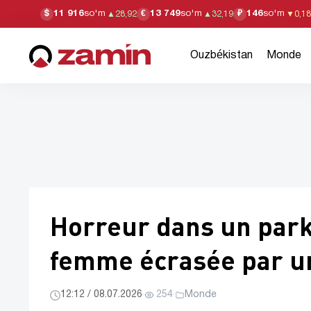
11 916
so'm
13 749
so'm
146
so'm
$
€
₽
▲
28,92
▲
32,19
▼
0,18
Ouzbékistan
Monde
Horreur dans un park
femme écrasée par un
12:12 / 08.07.2026
·
254
·
Monde