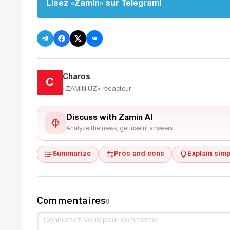
Lisez «Zamin» sur Telegram!
Charos
C
«ZAMIN.UZ»
rédacteur
Discuss with Zamin AI
Analyze the news, get useful answers
Summarize
Pros and cons
Explain simp
Commentaires
0