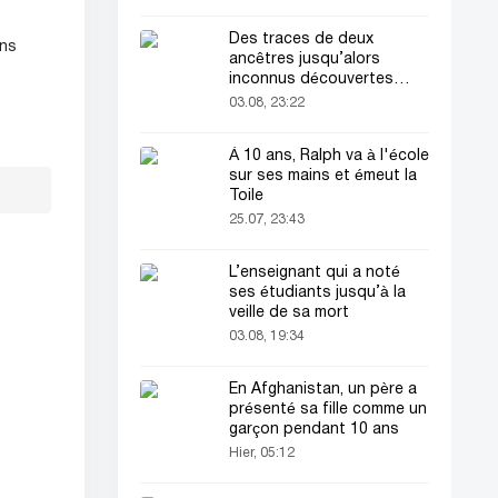
Des traces de deux
ens
ancêtres jusqu’alors
inconnus découvertes
dans l’ADN humain
03.08, 23:22
À 10 ans, Ralph va à l'école
sur ses mains et émeut la
Toile
25.07, 23:43
L’enseignant qui a noté
ses étudiants jusqu’à la
veille de sa mort
03.08, 19:34
En Afghanistan, un père a
présenté sa fille comme un
garçon pendant 10 ans
Hier, 05:12