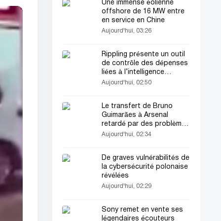
Une immense éolienne
offshore de 16 MW entre
en service en Chine
Aujourd'hui, 03:26
Rippling présente un outil
de contrôle des dépenses
liées à l’intelligence
artificielle
Aujourd'hui, 02:50
Le transfert de Bruno
Guimarães à Arsenal
retardé par des problèmes
bureaucratiques
Aujourd'hui, 02:34
De graves vulnérabilités de
la cybersécurité polonaise
révélées
Aujourd'hui, 02:29
Sony remet en vente ses
légendaires écouteurs