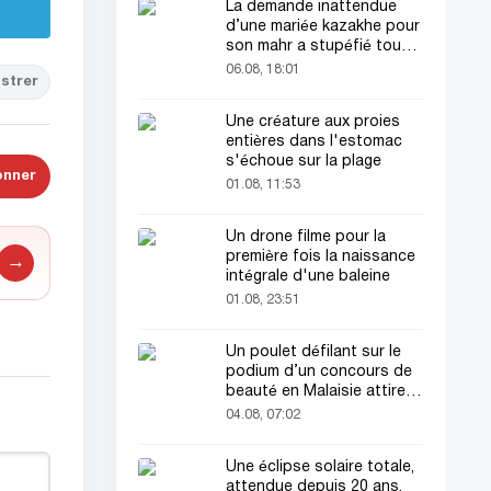
La demande inattendue
d’une mariée kazakhe pour
son mahr a stupéfié tout
le monde
06.08, 18:01
strer
Une créature aux proies
entières dans l'estomac
s'échoue sur la plage
onner
01.08, 11:53
Un drone filme pour la
première fois la naissance
→
intégrale d'une baleine
01.08, 23:51
Un poulet défilant sur le
podium d’un concours de
beauté en Malaisie attire
l’attention du public
04.08, 07:02
Une éclipse solaire totale,
attendue depuis 20 ans,