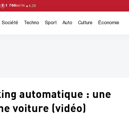
1 766
so'm
¥
▲
4,29
Société
Techno
Sport
Auto
Culture
Économie
ing automatique : une
e voiture (vidéo)