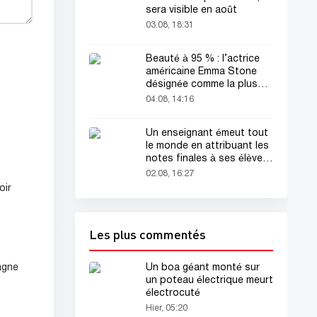
sera visible en août
03.08, 18:31
Beauté à 95 % : l’actrice
américaine Emma Stone
désignée comme la plus
belle femme du monde !
04.08, 14:16
Un enseignant émeut tout
le monde en attribuant les
notes finales à ses élèves
avant sa mort
02.08, 16:27
oir
Les plus commentés
Un boa géant monté sur
agne
un poteau électrique meurt
électrocuté
Hier, 05:20