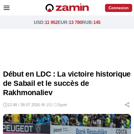
Connexion
USD
:
11 952
EUR
:
13 780
RUB
:
145
Début en LDC : La victoire historique
de Sabail et le succès de
Rakhmonaliev
12:48 / 08.07.2026
·
153
·
Sport