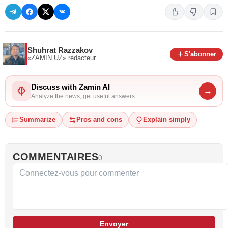
Shuhrat Razzakov
S'abonner
«ZAMIN.UZ»
rédacteur
Discuss with Zamin AI
→
Analyze the news, get useful answers
Summarize
Pros and cons
Explain simply
COMMENTAIRES
0
Envoyer