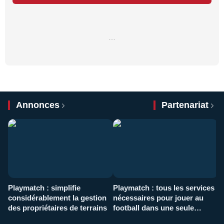
…
Annonces
Partenariat
Playmatch : simplifie
Playmatch : tous les services
C
considérablement la gestion
nécessaires pour jouer au
d
des propriétaires de terrains
football dans une seule
p
application
f