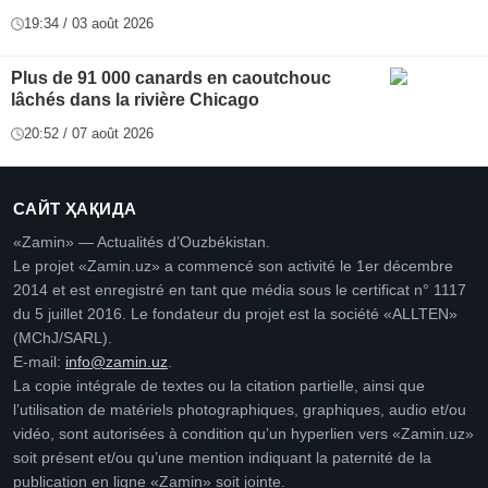
19:34 / 03 août 2026
Plus de 91 000 canards en caoutchouc
lâchés dans la rivière Chicago
20:52 / 07 août 2026
САЙТ ҲАҚИДА
«Zamin» — Actualités d’Ouzbékistan.
Le projet «Zamin.uz» a commencé son activité le 1er décembre
2014 et est enregistré en tant que média sous le certificat n° 1117
du 5 juillet 2016. Le fondateur du projet est la société «ALLTEN»
(MChJ/SARL).
E-mail:
info@zamin.uz
.
La copie intégrale de textes ou la citation partielle, ainsi que
l’utilisation de matériels photographiques, graphiques, audio et/ou
vidéo, sont autorisées à condition qu’un hyperlien vers «Zamin.uz»
soit présent et/ou qu’une mention indiquant la paternité de la
publication en ligne «Zamin» soit jointe.