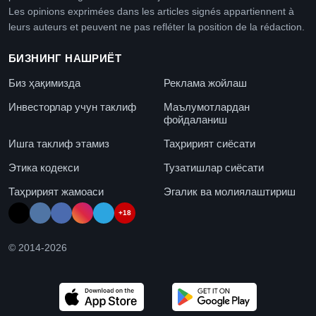
Les opinions exprimées dans les articles signés appartiennent à
leurs auteurs et peuvent ne pas refléter la position de la rédaction.
БИЗНИНГ НАШРИЁТ
Биз ҳақимизда
Реклама жойлаш
Инвесторлар учун таклиф
Маълумотлардан
фойдаланиш
Ишга таклиф этамиз
Таҳририят сиёсати
Этика кодекси
Тузатишлар сиёсати
Таҳририят жамоаси
Эгалик ва молиялаштириш
+18
© 2014-
2026