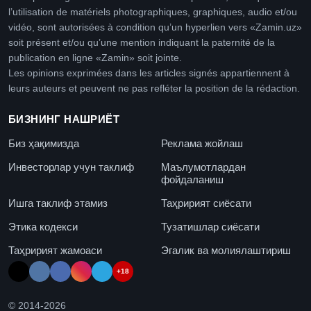
l’utilisation de matériels photographiques, graphiques, audio et/ou
vidéo, sont autorisées à condition qu’un hyperlien vers «Zamin.uz»
soit présent et/ou qu’une mention indiquant la paternité de la
publication en ligne «Zamin» soit jointe.
Les opinions exprimées dans les articles signés appartiennent à
leurs auteurs et peuvent ne pas refléter la position de la rédaction.
БИЗНИНГ НАШРИЁТ
Биз ҳақимизда
Реклама жойлаш
Инвесторлар учун таклиф
Маълумотлардан
фойдаланиш
Ишга таклиф этамиз
Таҳририят сиёсати
Этика кодекси
Тузатишлар сиёсати
Таҳририят жамоаси
Эгалик ва молиялаштириш
+18
© 2014-
2026