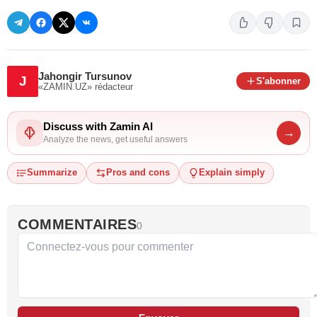
Jahongir Tursunov
J
S'abonner
«ZAMIN.UZ»
rédacteur
Discuss with Zamin AI
→
Analyze the news, get useful answers
Summarize
Pros and cons
Explain simply
COMMENTAIRES
0