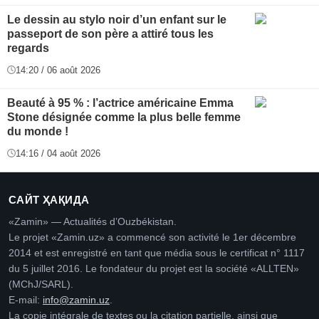
Le dessin au stylo noir d’un enfant sur le
passeport de son père a attiré tous les
regards
14:20 / 06 août 2026
Beauté à 95 % : l’actrice américaine Emma
Stone désignée comme la plus belle femme
du monde !
14:16 / 04 août 2026
САЙТ ҲАҚИДА
«Zamin» — Actualités d’Ouzbékistan.
Le projet «Zamin.uz» a commencé son activité le 1er décembre
2014 et est enregistré en tant que média sous le certificat n° 1117
du 5 juillet 2016. Le fondateur du projet est la société «ALLTEN»
(MChJ/SARL).
E-mail:
info@zamin.uz
.
La copie intégrale de textes ou la citation partielle, ainsi que