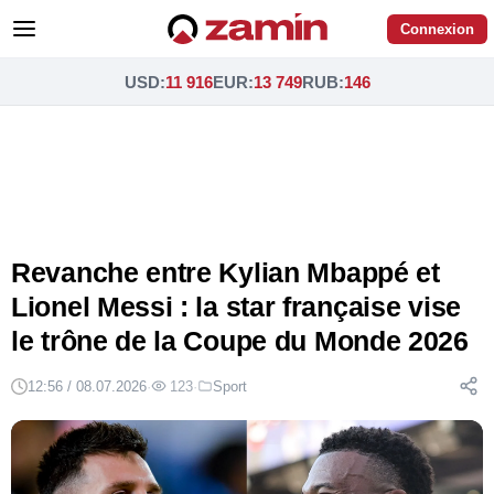
Connexion
USD
:
11 916
EUR
:
13 749
RUB
:
146
Revanche entre Kylian Mbappé et
Lionel Messi : la star française vise
le trône de la Coupe du Monde 2026
12:56 / 08.07.2026
·
123
·
Sport