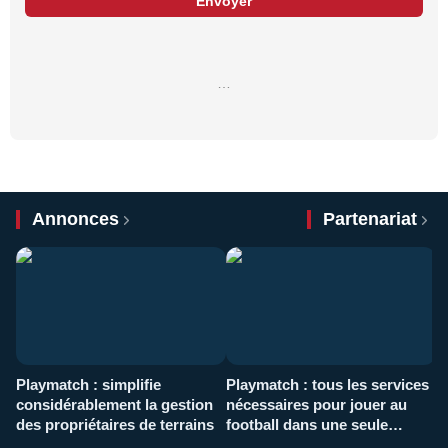
Envoyer
…
Annonces
Partenariat
Playmatch : simplifie
Playmatch : tous les services
C
considérablement la gestion
nécessaires pour jouer au
d
des propriétaires de terrains
football dans une seule
p
application
f