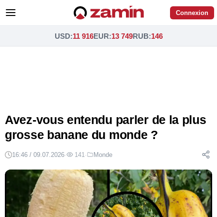
Connexion
USD
:
11 916
EUR
:
13 749
RUB
:
146
Avez-vous entendu parler de la plus
grosse banane du monde ?
16:46 / 09.07.2026
·
141
·
Monde