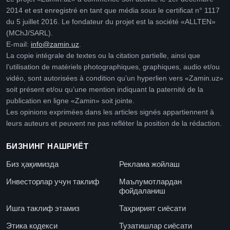
2014 et est enregistré en tant que média sous le certificat n° 1117
du 5 juillet 2016. Le fondateur du projet est la société «ALLTEN»
(MChJ/SARL).
E-mail:
info@zamin.uz
.
La copie intégrale de textes ou la citation partielle, ainsi que
l’utilisation de matériels photographiques, graphiques, audio et/ou
vidéo, sont autorisées à condition qu’un hyperlien vers «Zamin.uz»
soit présent et/ou qu’une mention indiquant la paternité de la
publication en ligne «Zamin» soit jointe.
Les opinions exprimées dans les articles signés appartiennent à
leurs auteurs et peuvent ne pas refléter la position de la rédaction.
БИЗНИНГ НАШРИЁТ
Биз ҳақимизда
Реклама жойлаш
Инвесторлар учун таклиф
Маълумотлардан
фойдаланиш
Ишга таклиф этамиз
Таҳририят сиёсати
Этика кодекси
Тузатишлар сиёсати