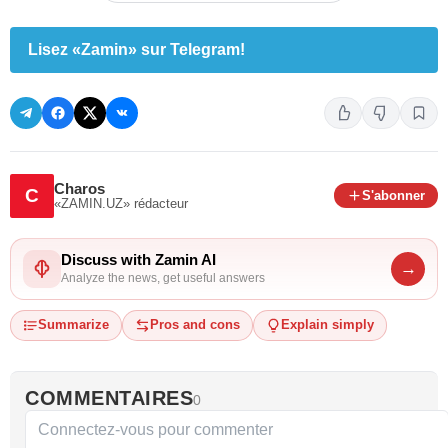
Lisez «Zamin» sur Telegram!
Charos
C
S'abonner
«ZAMIN.UZ»
rédacteur
Discuss with Zamin AI
→
Analyze the news, get useful answers
Summarize
Pros and cons
Explain simply
COMMENTAIRES
0