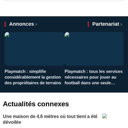
Annonces
Partenariat
Playmatch : simplifie
Playmatch : tous les services
C
considérablement la gestion
nécessaires pour jouer au
d
des propriétaires de terrains
football dans une seule
p
application
f
Actualités connexes
Une maison de 4,6 mètres où tout tient a été
dévoilée