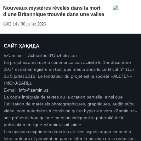
Nouveaux mystères révélés dans la mort
d'une Britannique trouvée dans une valise
02:14 / 30 juillet 2026
САЙТ ҲАҚИДА
«Zamin» — Actualités d’Ouzbékistan.
Le projet «Zamin.uz» a commencé son activité le 1er décembre
2014 et est enregistré en tant que média sous le certificat n° 1117
du 5 juillet 2016. Le fondateur du projet est la société «ALLTEN»
(MChJ/SARL).
E-mail:
info@zamin.uz
.
La copie intégrale de textes ou la citation partielle, ainsi que
l’utilisation de matériels photographiques, graphiques, audio et/ou
vidéo, sont autorisées à condition qu’un hyperlien vers «Zamin.uz»
soit présent et/ou qu’une mention indiquant la paternité de la
publication en ligne «Zamin» soit jointe.
Les opinions exprimées dans les articles signés appartiennent à
leurs auteurs et peuvent ne pas refléter la position de la rédaction.