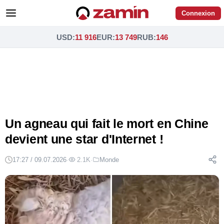
Connexion
USD
:
11 916
EUR
:
13 749
RUB
:
146
Un agneau qui fait le mort en Chine
devient une star d'Internet !
17:27 / 09.07.2026
·
2.1K
·
Monde