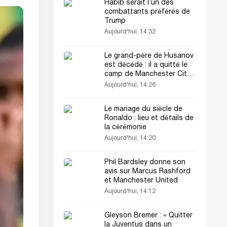
Habib serait l’un des
combattants préférés de
Trump
Aujourd'hui, 14:32
Le grand-père de Husanov
est décédé : il a quitté le
camp de Manchester City
(vidéo)
Aujourd'hui, 14:26
Le mariage du siècle de
Ronaldo : lieu et détails de
la cérémonie
Aujourd'hui, 14:20
Phil Bardsley donne son
avis sur Marcus Rashford
et Manchester United
Aujourd'hui, 14:12
Gleyson Bremer : « Quitter
la Juventus dans un