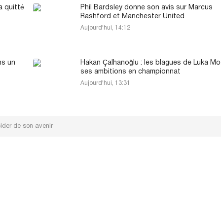
a quitté
Phil Bardsley donne son avis sur Marcus
Rashford et Manchester United
Aujourd'hui, 14:12
ns un
Hakan Çalhanoğlu : les blagues de Luka Mo
ses ambitions en championnat
Aujourd'hui, 13:31
ider de son avenir