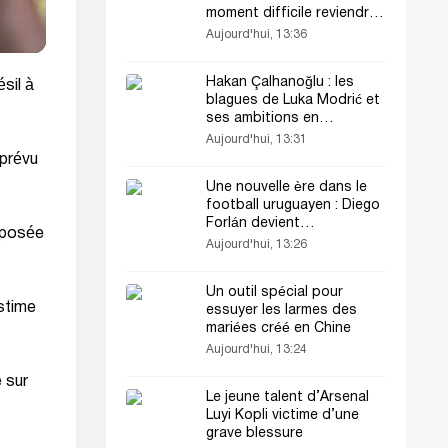
moment difficile reviendrait
à fuir »
Aujourd'hui, 13:36
Hakan Çalhanoğlu : les
sil à
blagues de Luka Modrić et
ses ambitions en
championnat
Aujourd'hui, 13:31
 prévu
Une nouvelle ère dans le
football uruguayen : Diego
Forlán devient
exposée
sélectionneur
Aujourd'hui, 13:26
Un outil spécial pour
estime
essuyer les larmes des
mariées créé en Chine
Aujourd'hui, 13:24
 sur
Le jeune talent d’Arsenal
Luyi Kopli victime d’une
grave blessure