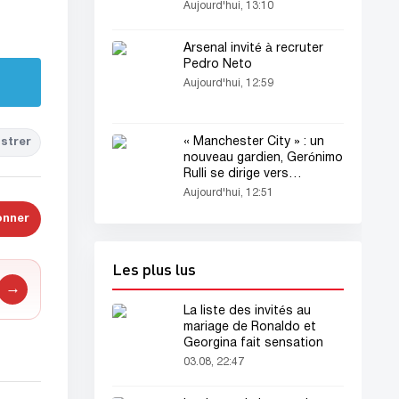
Aujourd'hui, 13:10
Arsenal invité à recruter
Pedro Neto
Aujourd'hui, 12:59
« Manchester City » : un
strer
nouveau gardien, Gerónimo
Rulli se dirige vers
l’Angleterre
Aujourd'hui, 12:51
onner
Les plus lus
→
La liste des invités au
mariage de Ronaldo et
Georgina fait sensation
03.08, 22:47