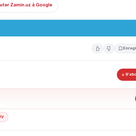
uter Zamin.uz à Google
Enregi
S'ab
ly