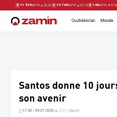
11 916
so'm
13 749
so'm
146
so'm
$
€
₽
▲
28,92
▲
32,19
▼
0,18
Ouzbékistan
Monde
Santos donne 10 jour
son avenir
17:39 / 09.07.2026
·
272
·
Sport