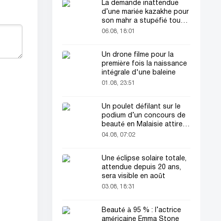
La demande inattendue
d’une mariée kazakhe pour
son mahr a stupéfié tout
le monde
06.08, 18:01
Un drone filme pour la
première fois la naissance
intégrale d'une baleine
01.08, 23:51
Un poulet défilant sur le
podium d’un concours de
beauté en Malaisie attire
l’attention du public
04.08, 07:02
Une éclipse solaire totale,
attendue depuis 20 ans,
sera visible en août
03.08, 18:31
Beauté à 95 % : l’actrice
américaine Emma Stone