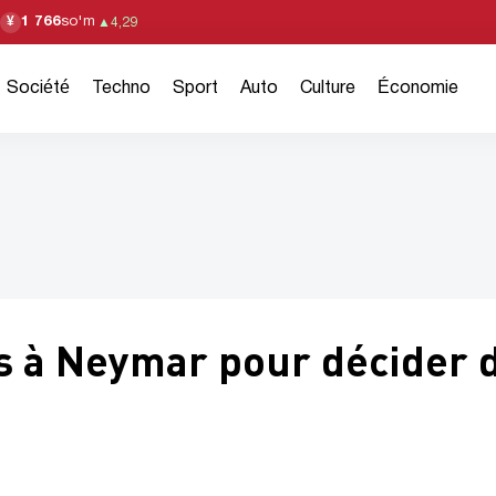
1 766
so'm
¥
▲
4,29
Société
Techno
Sport
Auto
Culture
Économie
s à Neymar pour décider 