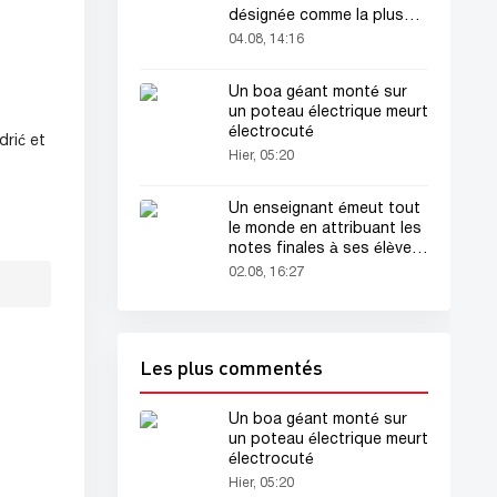
désignée comme la plus
belle femme du monde !
04.08, 14:16
Un boa géant monté sur
un poteau électrique meurt
électrocuté
drić et
Hier, 05:20
Un enseignant émeut tout
le monde en attribuant les
notes finales à ses élèves
avant sa mort
02.08, 16:27
Les plus commentés
Un boa géant monté sur
un poteau électrique meurt
électrocuté
Hier, 05:20