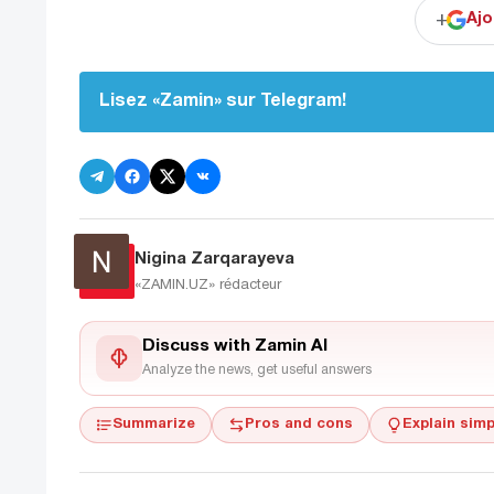
+
Ajo
Lisez «Zamin» sur Telegram!
Nigina Zarqarayeva
«ZAMIN.UZ»
rédacteur
Discuss with Zamin AI
Analyze the news, get useful answers
Summarize
Pros and cons
Explain simp