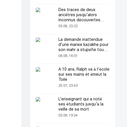
Des traces de deux
ancêtres jusqu’alors
inconnus découvertes
dans l’ADN humain
03.08, 23:22
La demande inattendue
d’une mariée kazakhe pour
son mahr a stupéfié tout
le monde
06.08, 18:01
À 10 ans, Ralph va à l'école
sur ses mains et émeut la
Toile
25.07, 23:43
L’enseignant qui a noté
ses étudiants jusqu’à la
veille de sa mort
03.08, 19:34