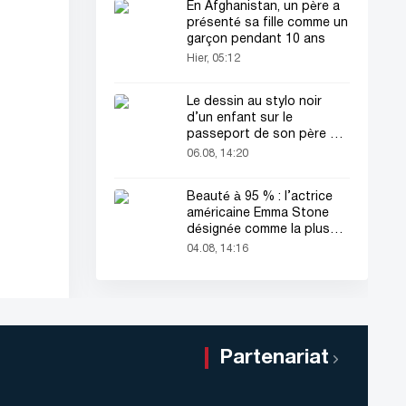
En Afghanistan, un père a
présenté sa fille comme un
garçon pendant 10 ans
Hier, 05:12
Le dessin au stylo noir
d’un enfant sur le
passeport de son père a
attiré tous les regards
06.08, 14:20
Beauté à 95 % : l’actrice
américaine Emma Stone
désignée comme la plus
belle femme du monde !
04.08, 14:16
Partenariat