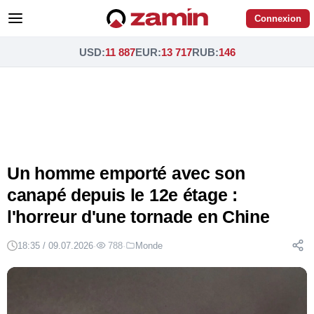
Connexion
USD
:
11 887
EUR
:
13 717
RUB
:
146
Un homme emporté avec son
canapé depuis le 12e étage :
l'horreur d'une tornade en Chine
18:35 / 09.07.2026
·
788
·
Monde