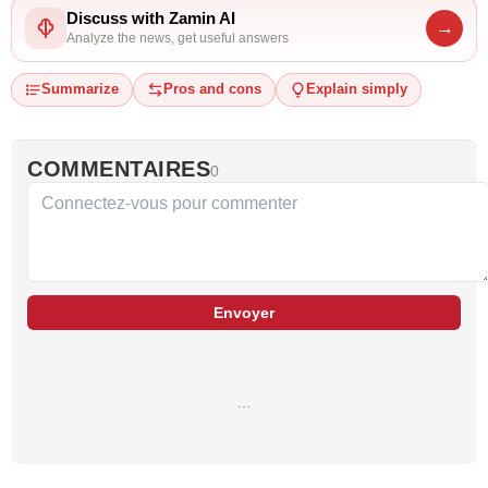
Discuss with Zamin AI
→
Analyze the news, get useful answers
Summarize
Pros and cons
Explain simply
COMMENTAIRES
0
Envoyer
…