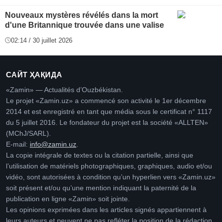
Nouveaux mystères révélés dans la mort
d'une Britannique trouvée dans une valise
02:14 / 30 juillet 2026
САЙТ ҲАҚИДА
«Zamin» — Actualités d’Ouzbékistan.
Le projet «Zamin.uz» a commencé son activité le 1er décembre
2014 et est enregistré en tant que média sous le certificat n° 1117
du 5 juillet 2016. Le fondateur du projet est la société «ALLTEN»
(MChJ/SARL).
E-mail:
info@zamin.uz
.
La copie intégrale de textes ou la citation partielle, ainsi que
l’utilisation de matériels photographiques, graphiques, audio et/ou
vidéo, sont autorisées à condition qu’un hyperlien vers «Zamin.uz»
soit présent et/ou qu’une mention indiquant la paternité de la
publication en ligne «Zamin» soit jointe.
Les opinions exprimées dans les articles signés appartiennent à
leurs auteurs et peuvent ne pas refléter la position de la rédaction.