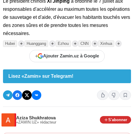
Le président chinois
Xi Jinping
a ordonné le 7 juillet aux
responsables d'accélérer au maximum toutes les opérations
de sauvetage et d'aide, d'évacuer les habitants touchés vers
des zones sûres et de prendre toutes les mesures
nécessaires.
+
+
+
+
+
Hubei
Huanggang
Ezhou
CNN
Xinhua
+
Ajouter Zamin.uz à Google
Lisez «Zamin» sur Telegram!
Aziza Shukhratova
S'abonner
«ZAMIN.UZ»
rédacteur