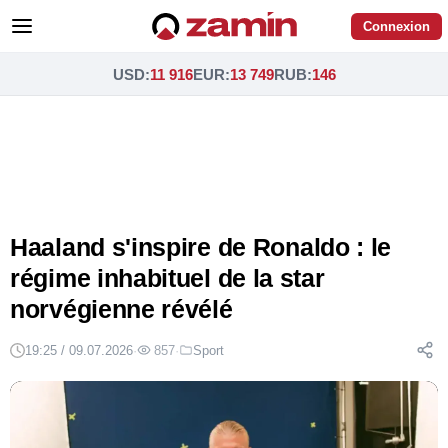
Connexion
USD
:
11 916
EUR
:
13 749
RUB
:
146
Haaland s'inspire de Ronaldo : le
régime inhabituel de la star
norvégienne révélé
19:25 / 09.07.2026
·
857
·
Sport