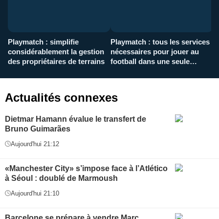
Playmatch : simplifie
Playmatch : tous les services
C
considérablement la gestion
nécessaires pour jouer au
d
des propriétaires de terrains
football dans une seule
p
application
f
Actualités connexes
Dietmar Hamann évalue le transfert de
Bruno Guimarães
Aujourd'hui 21:12
«Manchester City» s’impose face à l’Atlético
à Séoul : doublé de Marmoush
Aujourd'hui 21:10
Barcelone se prépare à vendre Marc