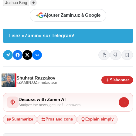
+
Joshua King
+
Ajouter Zamin.uz à Google
Lisez «Zamin» sur Telegram!
Shuhrat Razzakov
S'abonner
«ZAMIN.UZ»
rédacteur
Discuss with Zamin AI
→
Analyze the news, get useful answers
Summarize
Pros and cons
Explain simply