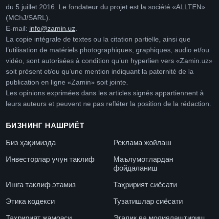
du 5 juillet 2016. Le fondateur du projet est la société «ALLTEN»
(MChJ/SARL).
E-mail:
info@zamin.uz
.
La copie intégrale de textes ou la citation partielle, ainsi que
l’utilisation de matériels photographiques, graphiques, audio et/ou
vidéo, sont autorisées à condition qu’un hyperlien vers «Zamin.uz»
soit présent et/ou qu’une mention indiquant la paternité de la
publication en ligne «Zamin» soit jointe.
Les opinions exprimées dans les articles signés appartiennent à
leurs auteurs et peuvent ne pas refléter la position de la rédaction.
БИЗНИНГ НАШРИЁТ
Биз ҳақимизда
Реклама жойлаш
Инвесторлар учун таклиф
Маълумотлардан
фойдаланиш
Ишга таклиф этамиз
Таҳририят сиёсати
Этика кодекси
Тузатишлар сиёсати
Таҳририят жамоаси
Эгалик ва молиялаштириш