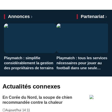
Annonces
Partenariat
Playmatch : simplifie
Playmatch : tous les services
C
considérablement la gestion
nécessaires pour jouer au
d
des propriétaires de terrains
football dans une seule
p
application
f
Actualités connexes
En Corée du Nord, la soupe de chien
recommandée contre la chaleur
Aujourd'hui 14:11