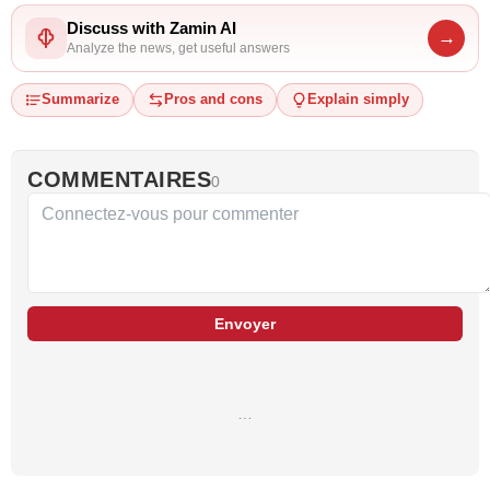
Discuss with Zamin AI
→
Analyze the news, get useful answers
Summarize
Pros and cons
Explain simply
COMMENTAIRES
0
Envoyer
…