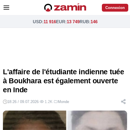
Connexion
USD
:
11 916
EUR
:
13 749
RUB
:
146
L'affaire de l'étudiante indienne tuée
à Boukhara est également ouverte
en Inde
18:26 / 09.07.2026
·
1.2K
·
Monde