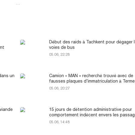
…
Début des raids à Tachkent pour dégager 
nt
voies de bus
05.06, 22:28
 dans un
Camion « MAN » recherché trouvé avec de
fausses plaques d’immatriculation à Term
05.06, 20:27
 viande
15 jours de détention administrative pour
comportement indécent envers les passag
05.06, 14:48