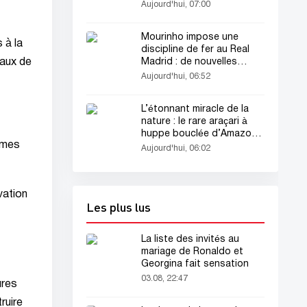
Aujourd'hui, 07:00
Mourinho impose une
 à la
discipline de fer au Real
caux de
Madrid : de nouvelles
règles entrent en vigueur
Aujourd'hui, 06:52
L’étonnant miracle de la
nature : le rare araçari à
huppe bouclée d’Amazonie
rmes
émerveille les scientifiques
Aujourd'hui, 06:02
vation
Les plus lus
La liste des invités au
mariage de Ronaldo et
Georgina fait sensation
03.08, 22:47
ures
ruire