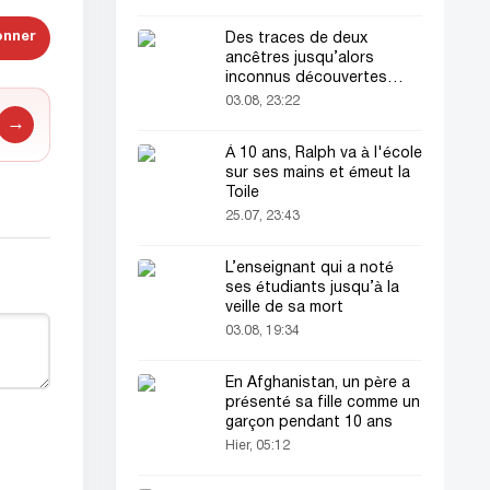
onner
Des traces de deux
ancêtres jusqu’alors
inconnus découvertes
dans l’ADN humain
03.08, 23:22
→
À 10 ans, Ralph va à l'école
sur ses mains et émeut la
Toile
25.07, 23:43
L’enseignant qui a noté
ses étudiants jusqu’à la
veille de sa mort
03.08, 19:34
En Afghanistan, un père a
présenté sa fille comme un
garçon pendant 10 ans
Hier, 05:12