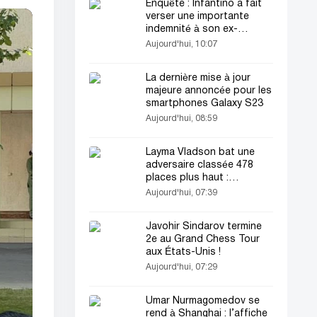
Enquête : Infantino a fait
verser une importante
indemnité à son ex-
compagne avec des fonds
Aujourd'hui, 10:07
de l’UEFA !
La dernière mise à jour
majeure annoncée pour les
smartphones Galaxy S23
Aujourd'hui, 08:59
Layma Vladson bat une
adversaire classée 478
places plus haut :
sensation à Leipzig !
Aujourd'hui, 07:39
Javohir Sindarov termine
2e au Grand Chess Tour
aux États-Unis !
Aujourd'hui, 07:29
Umar Nurmagomedov se
rend à Shanghai : l’affiche