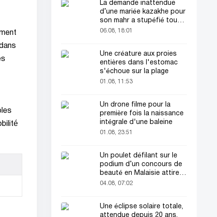
La demande inattendue
d’une mariée kazakhe pour
son mahr a stupéfié tout
le monde
06.08, 18:01
ement
 dans
Une créature aux proies
es
entières dans l'estomac
s'échoue sur la plage
01.08, 11:53
Un drone filme pour la
bles
première fois la naissance
intégrale d'une baleine
bilité
01.08, 23:51
Un poulet défilant sur le
podium d’un concours de
beauté en Malaisie attire
l’attention du public
04.08, 07:02
Une éclipse solaire totale,
attendue depuis 20 ans,