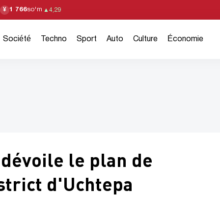
1 766
so'm
¥
▲
4,29
Société
Techno
Sport
Auto
Culture
Économie
dévoile le plan de
trict d'Uchtepa