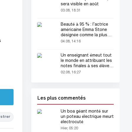
sera visible en août
03.08, 18:31
Beauté à 95 % : l’actrice
américaine Emma Stone
désignée comme la plus
belle femme du monde !
s
04.08, 14:16
Un enseignant émeut tout
le monde en attribuant les
notes finales à ses élèves
avant sa mort
02.08, 16:27
Les plus commentés
Un boa géant monté sur
un poteau électrique meurt
strer
électrocuté
Hier, 05:20