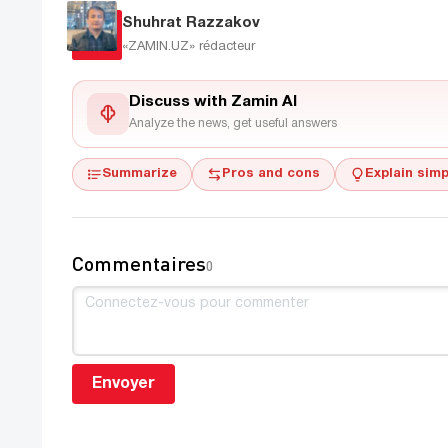
Shuhrat Razzakov
«ZAMIN.UZ»
rédacteur
Discuss with Zamin AI
Analyze the news, get useful answers
Summarize
Pros and cons
Explain simp
Commentaires
0
Envoyer