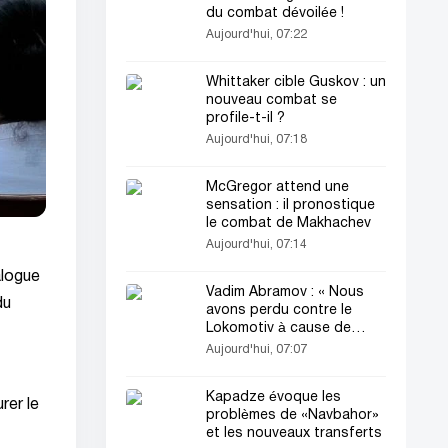
du combat dévoilée !
Aujourd'hui, 07:22
Whittaker cible Guskov : un
nouveau combat se
profile-t-il ?
Aujourd'hui, 07:18
McGregor attend une
sensation : il pronostique
le combat de Makhachev
Aujourd'hui, 07:14
alogue
Vadim Abramov : « Nous
du
avons perdu contre le
Lokomotiv à cause de
l’erreur du VAR et de la
Aujourd'hui, 07:07
fatigue »
Kapadze évoque les
rer le
problèmes de «Navbahor»
et les nouveaux transferts