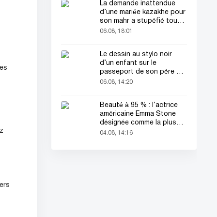
La demande inattendue
d’une mariée kazakhe pour
son mahr a stupéfié tout
le monde
06.08, 18:01
Le dessin au stylo noir
d’un enfant sur le
les
passeport de son père a
attiré tous les regards
06.08, 14:20
Beauté à 95 % : l’actrice
américaine Emma Stone
désignée comme la plus
ez
belle femme du monde !
04.08, 14:16
ers