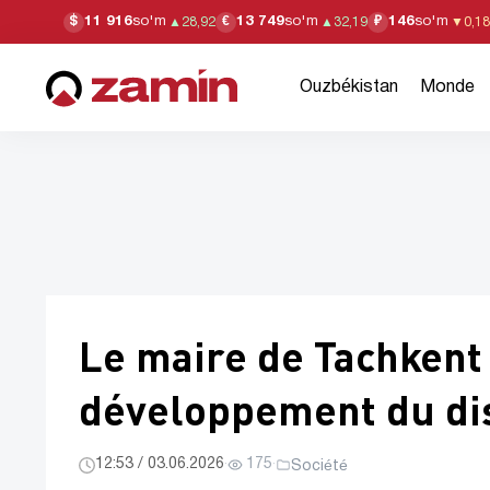
11 916
so'm
13 749
so'm
146
so'm
$
€
₽
▲
28,92
▲
32,19
▼
0,18
Ouzbékistan
Monde
Le maire de Tachkent 
développement du dis
12:53 / 03.06.2026
·
175
·
Société