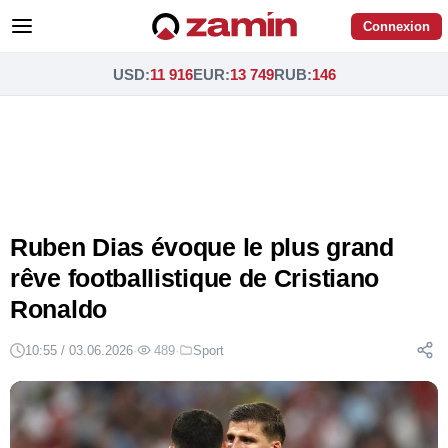
Connexion
USD
:
11 916
EUR
:
13 749
RUB
:
146
Ruben Dias évoque le plus grand
rêve footballistique de Cristiano
Ronaldo
10:55 / 03.06.2026
·
489
·
Sport