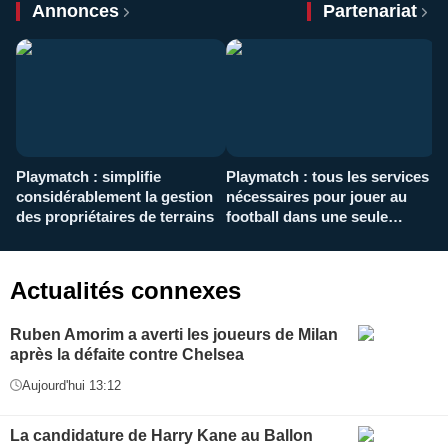
Annonces
Partenariat
Playmatch : simplifie
Playmatch : tous les services
C
considérablement la gestion
nécessaires pour jouer au
d
des propriétaires de terrains
football dans une seule
p
application
f
Actualités connexes
Ruben Amorim a averti les joueurs de Milan
après la défaite contre Chelsea
Aujourd'hui 13:12
La candidature de Harry Kane au Ballon