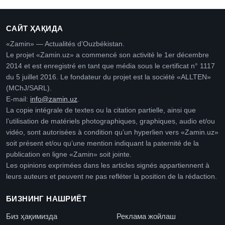
САЙТ ҲАҚИДА
«Zamin» — Actualités d’Ouzbékistan.
Le projet «Zamin.uz» a commencé son activité le 1er décembre
2014 et est enregistré en tant que média sous le certificat n° 1117
du 5 juillet 2016. Le fondateur du projet est la société «ALLTEN»
(MChJ/SARL).
E-mail:
info@zamin.uz
.
La copie intégrale de textes ou la citation partielle, ainsi que
l’utilisation de matériels photographiques, graphiques, audio et/ou
vidéo, sont autorisées à condition qu’un hyperlien vers «Zamin.uz»
soit présent et/ou qu’une mention indiquant la paternité de la
publication en ligne «Zamin» soit jointe.
Les opinions exprimées dans les articles signés appartiennent à
leurs auteurs et peuvent ne pas refléter la position de la rédaction.
БИЗНИНГ НАШРИЁТ
Биз ҳақимизда
Реклама жойлаш