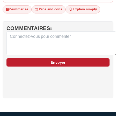
Summarize
Pros and cons
Explain simply
COMMENTAIRES
0
Envoyer
…