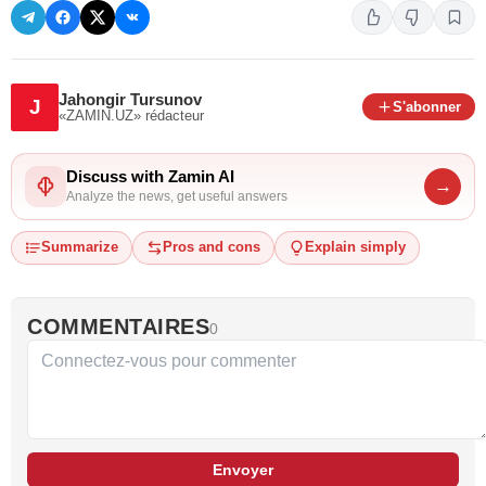
Jahongir Tursunov
J
S'abonner
«ZAMIN.UZ»
rédacteur
Discuss with Zamin AI
→
Analyze the news, get useful answers
Summarize
Pros and cons
Explain simply
COMMENTAIRES
0
Envoyer