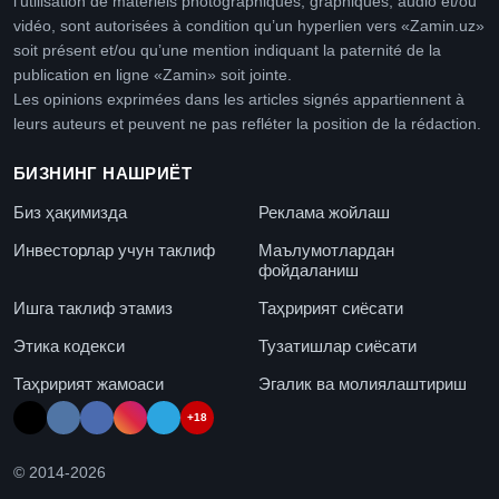
l’utilisation de matériels photographiques, graphiques, audio et/ou
vidéo, sont autorisées à condition qu’un hyperlien vers «Zamin.uz»
soit présent et/ou qu’une mention indiquant la paternité de la
publication en ligne «Zamin» soit jointe.
Les opinions exprimées dans les articles signés appartiennent à
leurs auteurs et peuvent ne pas refléter la position de la rédaction.
БИЗНИНГ НАШРИЁТ
Биз ҳақимизда
Реклама жойлаш
Инвесторлар учун таклиф
Маълумотлардан
фойдаланиш
Ишга таклиф этамиз
Таҳририят сиёсати
Этика кодекси
Тузатишлар сиёсати
Таҳририят жамоаси
Эгалик ва молиялаштириш
+18
© 2014-
2026