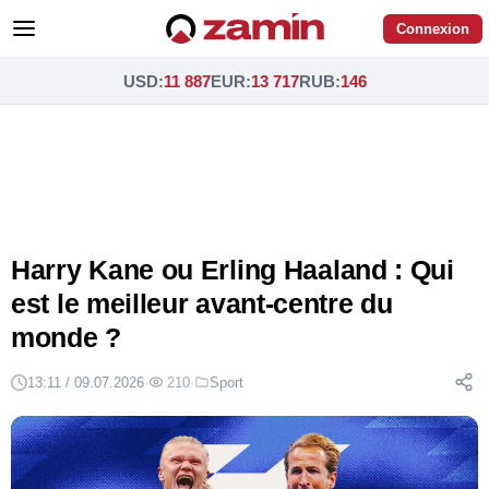
Connexion
USD
:
11 887
EUR
:
13 717
RUB
:
146
Harry Kane ou Erling Haaland : Qui
est le meilleur avant-centre du
monde ?
13:11 / 09.07.2026
·
210
·
Sport