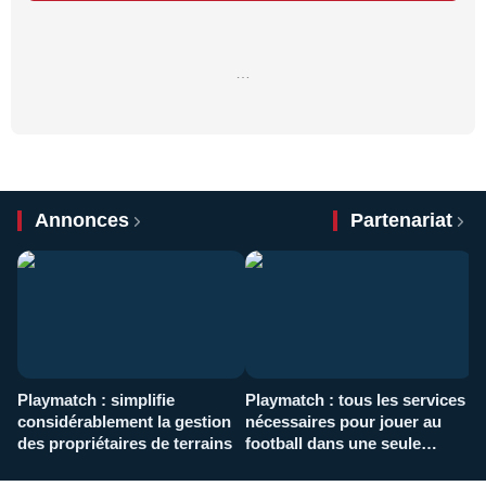
…
Annonces
Partenariat
Playmatch : simplifie
Playmatch : tous les services
C
considérablement la gestion
nécessaires pour jouer au
d
des propriétaires de terrains
football dans une seule
p
application
f