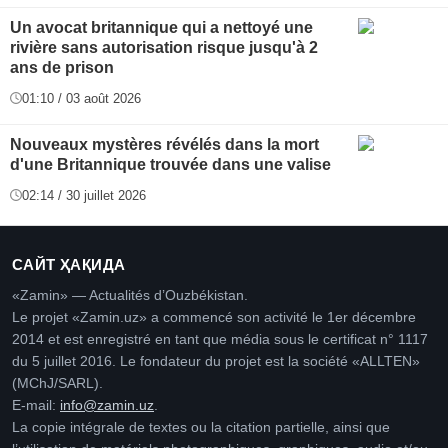
Un avocat britannique qui a nettoyé une
rivière sans autorisation risque jusqu'à 2
ans de prison
01:10 / 03 août 2026
Nouveaux mystères révélés dans la mort
d'une Britannique trouvée dans une valise
02:14 / 30 juillet 2026
САЙТ ҲАҚИДА
«Zamin» — Actualités d’Ouzbékistan.
Le projet «Zamin.uz» a commencé son activité le 1er décembre
2014 et est enregistré en tant que média sous le certificat n° 1117
du 5 juillet 2016. Le fondateur du projet est la société «ALLTEN»
(MChJ/SARL).
E-mail:
info@zamin.uz
.
La copie intégrale de textes ou la citation partielle, ainsi que