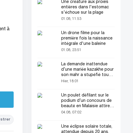
Une créature aux proies
entières dans l'estomac
s'échoue sur la plage
01.08, 11:53
ent à
Un drone filme pour la
première fois la naissance
intégrale d'une baleine
01.08, 23:51
La demande inattendue
d’une mariée kazakhe pour
son mahr a stupéfié tout
le monde
Hier, 18:01
Un poulet défilant sur le
podium d’un concours de
beauté en Malaisie attire
l’attention du public
04.08, 07:02
strer
Une éclipse solaire totale,
attendue depuis 20 ans,