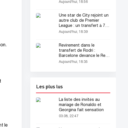
Aujourd'hui, 18:56
Une star de City rejoint un
autre club de Premier
League : un transfert à 70
millions d'euros
Aujourd'hui, 18:39
ion.
Revirement dans le
transfert de Rodri :
Barcelone devance le Real
Madrid
Aujourd'hui, 18:35
t
Les plus lus
La liste des invités au
mariage de Ronaldo et
Georgina fait sensation
03.08, 22:47
t le