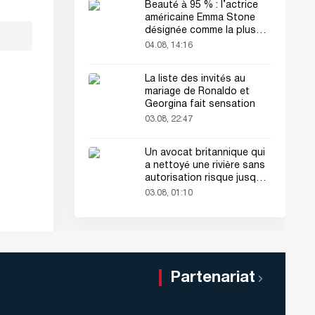
Beauté à 95 % : l’actrice
américaine Emma Stone
désignée comme la plus
belle femme du monde !
04.08, 14:16
La liste des invités au
mariage de Ronaldo et
Georgina fait sensation
03.08, 22:47
Un avocat britannique qui
a nettoyé une rivière sans
autorisation risque jusqu'à
2 ans de prison
03.08, 01:10
Partenariat