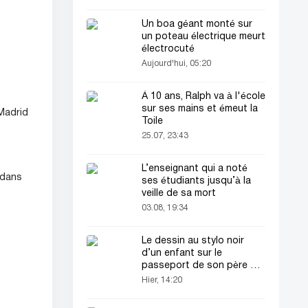
Un boa géant monté sur
un poteau électrique meurt
électrocuté
Aujourd'hui, 05:20
À 10 ans, Ralph va à l'école
sur ses mains et émeut la
 Madrid
Toile
25.07, 23:43
L’enseignant qui a noté
 dans
ses étudiants jusqu’à la
veille de sa mort
03.08, 19:34
Le dessin au stylo noir
d’un enfant sur le
passeport de son père a
attiré tous les regards
Hier, 14:20