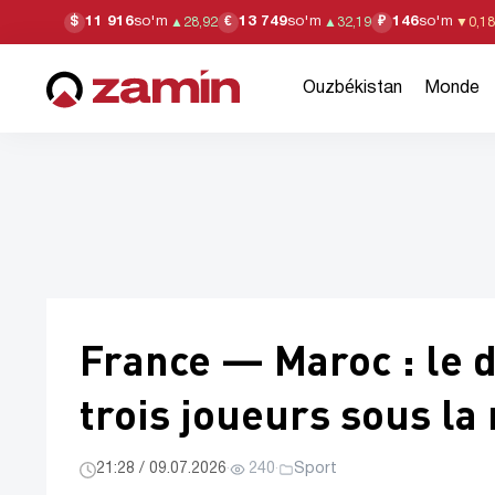
11 916
so'm
13 749
so'm
146
so'm
$
€
₽
▲
28,92
▲
32,19
▼
0,18
Ouzbékistan
Monde
France — Maroc : le 
trois joueurs sous l
21:28 / 09.07.2026
·
240
·
Sport