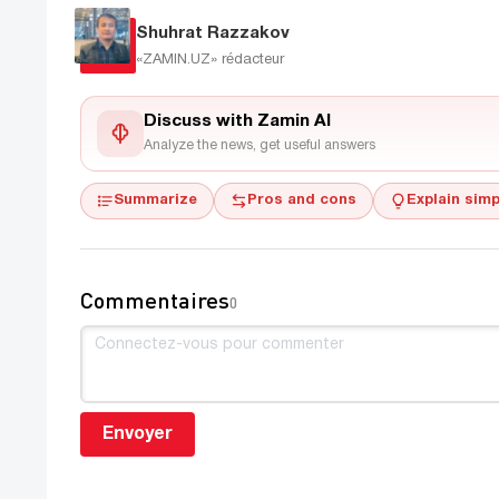
Shuhrat Razzakov
«ZAMIN.UZ»
rédacteur
Discuss with Zamin AI
Analyze the news, get useful answers
Summarize
Pros and cons
Explain simp
Commentaires
0
Envoyer