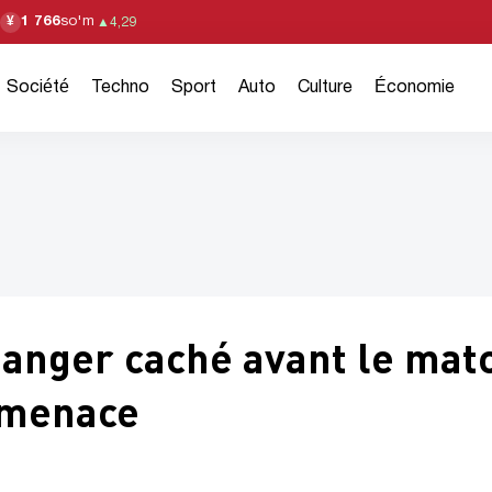
1 766
so'm
¥
▲
4,29
Société
Techno
Sport
Auto
Culture
Économie
danger caché avant le mat
a menace