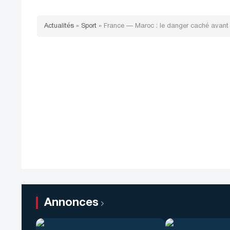
Actualités
»
Sport
»
France — Maroc : le danger caché avant 
Annonces