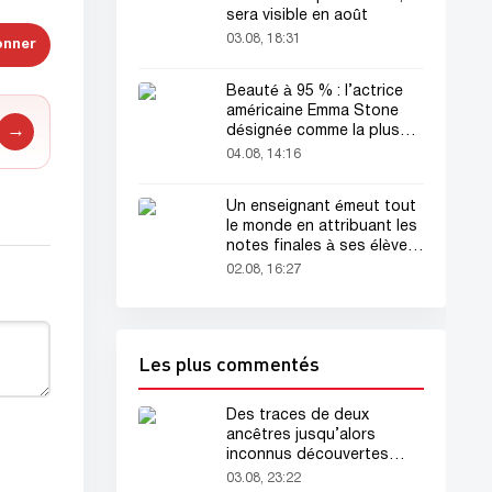
sera visible en août
03.08, 18:31
onner
Beauté à 95 % : l’actrice
américaine Emma Stone
→
désignée comme la plus
belle femme du monde !
04.08, 14:16
Un enseignant émeut tout
le monde en attribuant les
notes finales à ses élèves
avant sa mort
02.08, 16:27
Les plus commentés
Des traces de deux
ancêtres jusqu’alors
inconnus découvertes
dans l’ADN humain
03.08, 23:22