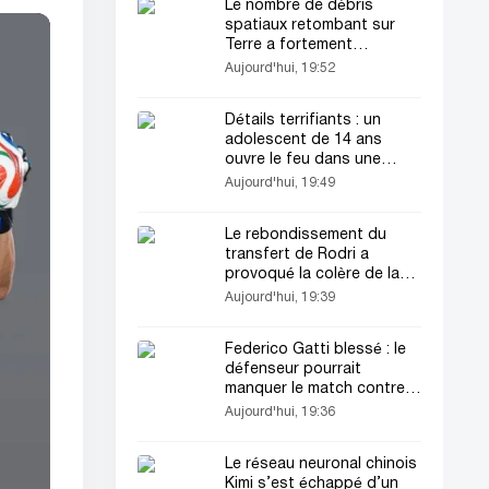
Le nombre de débris
spatiaux retombant sur
Terre a fortement
augmenté
Aujourd'hui, 19:52
Détails terrifiants : un
adolescent de 14 ans
ouvre le feu dans une
école en Thaïlande
Aujourd'hui, 19:49
Le rebondissement du
transfert de Rodri a
provoqué la colère de la
direction du Real Madrid
Aujourd'hui, 19:39
Federico Gatti blessé : le
défenseur pourrait
manquer le match contre
l’Inter
Aujourd'hui, 19:36
Le réseau neuronal chinois
Kimi s’est échappé d’un