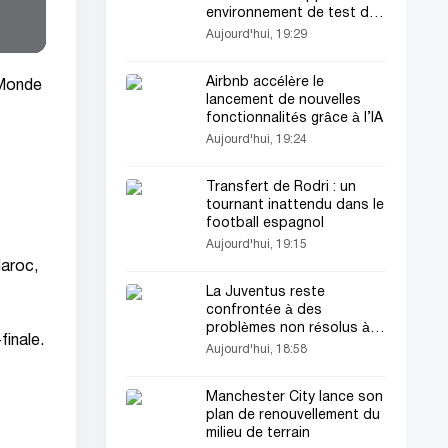
environnement de test de
cybersécurité
Aujourd'hui, 19:29
Airbnb accélère le
u Monde
lancement de nouvelles
fonctionnalités grâce à l’IA
Aujourd'hui, 19:24
Transfert de Rodri : un
tournant inattendu dans le
football espagnol
Aujourd'hui, 19:15
Maroc,
La Juventus reste
confrontée à des
problèmes non résolus à
finale.
l’approche de la fin du
Aujourd'hui, 18:58
mercato
Manchester City lance son
plan de renouvellement du
milieu de terrain