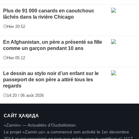
Plus de 91 000 canards en caoutchouc
lâchés dans la rivière Chicago
Hier 20:52
En Afghanistan, un père a présenté sa fille
comme un garçon pendant 10 ans
Hier 05:12
Le dessin au stylo noir d’un enfant sur le
passeport de son père a attiré tous les
regards
14:20 / 06 août 2026
САЙТ ҲАҚИДА
«Zamin» — Actualités d’Ouzbékistan.
Le projet «Zamin.uz» a commencé son activité le 1er décembre
2014 et est enregistré en tant que média sous le certificat n° 1117