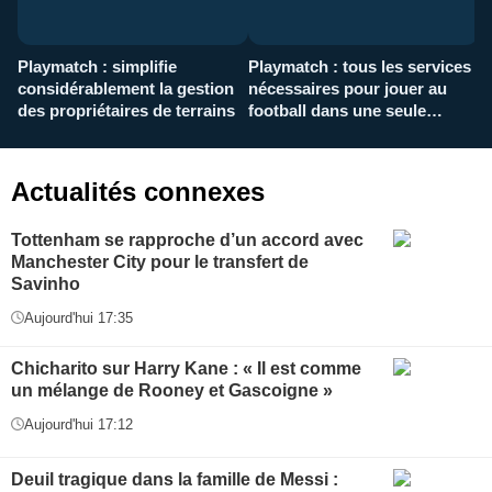
Playmatch : simplifie
Playmatch : tous les services
C
considérablement la gestion
nécessaires pour jouer au
d
des propriétaires de terrains
football dans une seule
p
application
f
Actualités connexes
Tottenham se rapproche d’un accord avec
Manchester City pour le transfert de
Savinho
Aujourd'hui 17:35
Chicharito sur Harry Kane : « Il est comme
un mélange de Rooney et Gascoigne »
Aujourd'hui 17:12
Deuil tragique dans la famille de Messi :