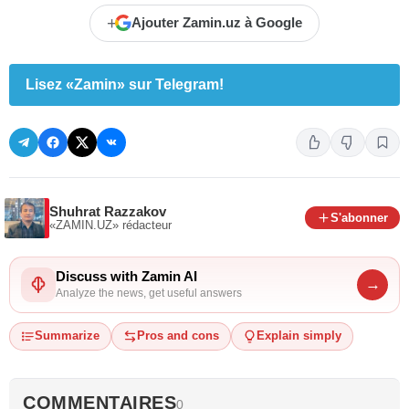
+
Ajouter Zamin.uz à Google
Lisez «Zamin» sur Telegram!
Shuhrat Razzakov
S'abonner
«ZAMIN.UZ»
rédacteur
Discuss with Zamin AI
→
Analyze the news, get useful answers
Summarize
Pros and cons
Explain simply
COMMENTAIRES
0