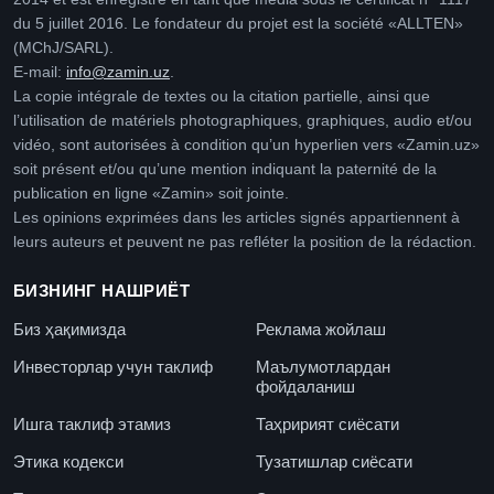
du 5 juillet 2016. Le fondateur du projet est la société «ALLTEN»
(MChJ/SARL).
E-mail:
info@zamin.uz
.
La copie intégrale de textes ou la citation partielle, ainsi que
l’utilisation de matériels photographiques, graphiques, audio et/ou
vidéo, sont autorisées à condition qu’un hyperlien vers «Zamin.uz»
soit présent et/ou qu’une mention indiquant la paternité de la
publication en ligne «Zamin» soit jointe.
Les opinions exprimées dans les articles signés appartiennent à
leurs auteurs et peuvent ne pas refléter la position de la rédaction.
БИЗНИНГ НАШРИЁТ
Биз ҳақимизда
Реклама жойлаш
Инвесторлар учун таклиф
Маълумотлардан
фойдаланиш
Ишга таклиф этамиз
Таҳририят сиёсати
Этика кодекси
Тузатишлар сиёсати