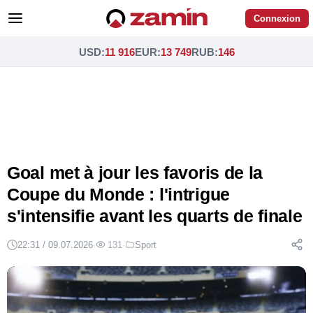
Connexion
USD
:
11 916
EUR
:
13 749
RUB
:
146
Goal met à jour les favoris de la
Coupe du Monde : l'intrigue
s'intensifie avant les quarts de finale
22:31 / 09.07.2026
·
131
·
Sport