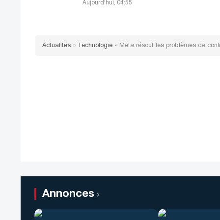
Aujourd'hui, 04:55
Actualités
»
Technologie
»
Meta résout les problèmes de confide
Annonces