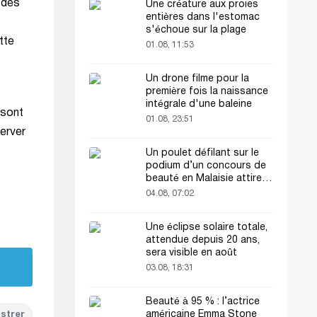
 des
Une créature aux proies
entières dans l'estomac
s'échoue sur la plage
tte
01.08, 11:53
Un drone filme pour la
première fois la naissance
intégrale d'une baleine
 sont
01.08, 23:51
erver
Un poulet défilant sur le
podium d’un concours de
beauté en Malaisie attire
l’attention du public
04.08, 07:02
Une éclipse solaire totale,
attendue depuis 20 ans,
sera visible en août
03.08, 18:31
Beauté à 95 % : l’actrice
américaine Emma Stone
strer