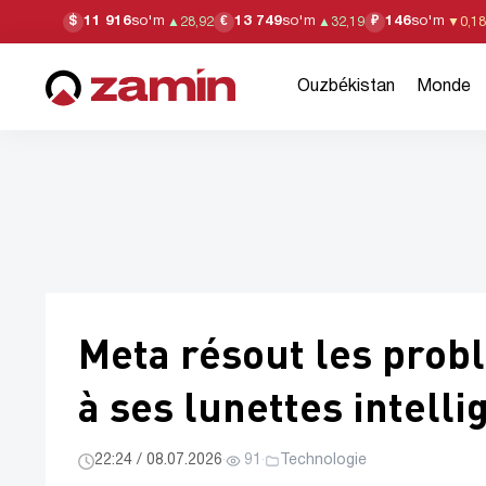
11 916
so'm
13 749
so'm
146
so'm
$
€
₽
▲
28,92
▲
32,19
▼
0,18
Ouzbékistan
Monde
Meta résout les probl
à ses lunettes intelli
22:24 / 08.07.2026
·
91
·
Technologie