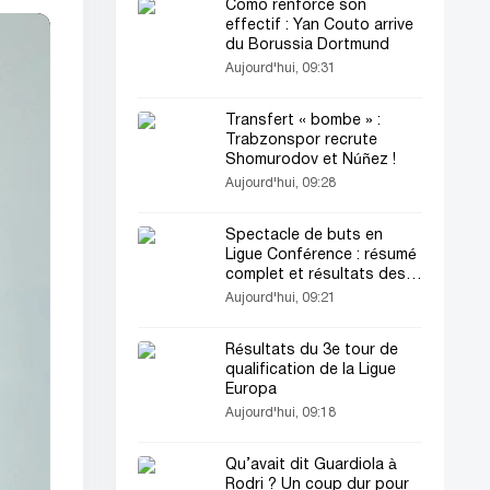
Como renforce son
effectif : Yan Couto arrive
du Borussia Dortmund
Aujourd'hui, 09:31
Transfert « bombe » :
Trabzonspor recrute
Shomurodov et Núñez !
Aujourd'hui, 09:28
Spectacle de buts en
Ligue Conférence : résumé
complet et résultats des
premiers matchs
Aujourd'hui, 09:21
Résultats du 3e tour de
qualification de la Ligue
Europa
Aujourd'hui, 09:18
Qu’avait dit Guardiola à
Rodri ? Un coup dur pour