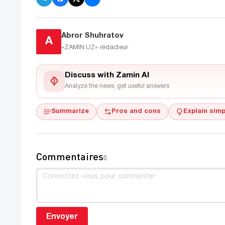
Abror Shuhratov
A
«ZAMIN.UZ»
rédacteur
Discuss with Zamin AI
Analyze the news, get useful answers
Summarize
Pros and cons
Explain simp
Commentaires
0
Envoyer