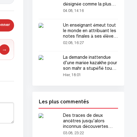
désignée comme la plus
belle femme du monde !
04.08, 14:16
onner
Un enseignant émeut tout
le monde en attribuant les
notes finales à ses élèves
avant sa mort
02.08, 16:27
→
La demande inattendue
d’une mariée kazakhe pour
son mahr a stupéfié tout
le monde
Hier, 18:01
Les plus commentés
Des traces de deux
ancêtres jusqu’alors
inconnus découvertes
dans l’ADN humain
03.08, 23:22