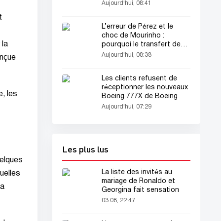
Aujourd'hui, 08:41
t
L’erreur de Pérez et le
choc de Mourinho :
 la
pourquoi le transfert de
Rodri au « Real » a échoué
Aujourd'hui, 08:38
onçue
?
Les clients refusent de
réceptionner les nouveaux
, les
Boeing 777X de Boeing
Aujourd'hui, 07:29
Les plus lus
uelques
La liste des invités au
uelles
mariage de Ronaldo et
sa
Georgina fait sensation
03.08, 22:47