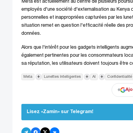
Meta est actuellement au centre de plusieurs poursui
employés d'une société d'externalisation au Kenya o
personnelles et inappropriées capturées par les lun
situation remet en question l'efficacité réelle des 
données.
Alors que l'intérêt pour les gadgets intelligents aug
également pertinentes pour les consommateurs loca
sa réputation, les utilisateurs doivent toujours être 
+
+
+
Meta
Lunettes Intelligentes
AI
Confidentialité
+
Ajo
Lisez «Zamin» sur Telegram!