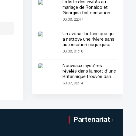
La liste des invités au
mariage de Ronaldo et
Georgina fait sensation
03.08, 22:47
Un avocat britannique qui
a nettoyé une rivière sans
autorisation risque jusqu'à
2 ans de prison
03.08, 01:10
Nouveaux mystères
révélés dans la mort d'une
Britannique trouvée dans
une valise
30.07, 02:14
Partenariat