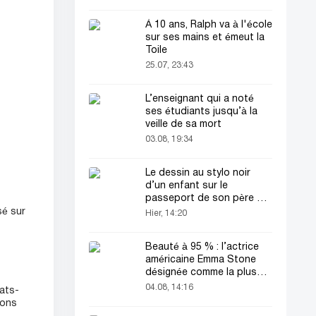
À 10 ans, Ralph va à l'école
sur ses mains et émeut la
Toile
25.07, 23:43
L’enseignant qui a noté
ses étudiants jusqu’à la
veille de sa mort
03.08, 19:34
Le dessin au stylo noir
d’un enfant sur le
passeport de son père a
attiré tous les regards
sé sur
Hier, 14:20
Beauté à 95 % : l’actrice
américaine Emma Stone
désignée comme la plus
belle femme du monde !
04.08, 14:16
ats-
ions