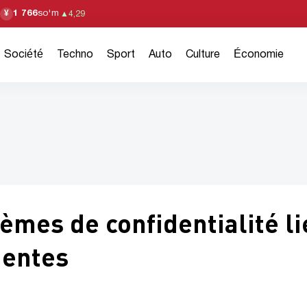
1 766
so'm
¥
▲
4,29
Société
Techno
Sport
Auto
Culture
Économie
èmes de confidentialité li
gentes