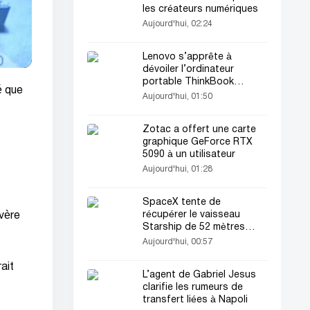
les créateurs numériques
Aujourd'hui, 02:24
Lenovo s’apprête à
dévoiler l’ordinateur
portable ThinkBook
é que
Aeroblade ultrafin
Aujourd'hui, 01:50
Zotac a offert une carte
graphique GeForce RTX
5090 à un utilisateur
Aujourd'hui, 01:28
SpaceX tente de
récupérer le vaisseau
évère
Starship de 52 mètres
dans l’océan Indien
Aujourd'hui, 00:57
ait
L’agent de Gabriel Jesus
clarifie les rumeurs de
transfert liées à Napoli