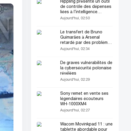
Rippling présente un outil
de contrôle des dépenses
liées à l’intelligence
artificielle
Aujourd'hui, 02:50
Le transfert de Bruno
Guimarães à Arsenal
retardé par des problèmes
bureaucratiques
Aujourd'hui, 02:34
De graves vulnérabilités de
la cybersécurité polonaise
révélées
Aujourd'hui, 02:29
Sony remet en vente ses
légendaires écouteurs
WH-1000XM4
Aujourd'hui, 02:27
Wacom Movinkpad 11 : une
tablette abordable pour