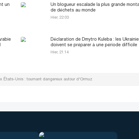
nt un
Un blogueur escalade la plus grande mont
de déchets au monde
Hier, 22:03
Arabie
Déclaration de Dmytro Kuleba : les Ukraini
N
doivent se préparer à une période difficile
Hier, 21:14
ux États-Unis : tournant dangereux autour d'Ormuz