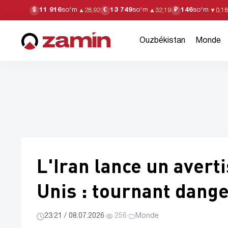
11 916
so'm
13 749
so'm
146
so'm
$
€
₽
▲
28,92
▲
32,19
▼
0,18
Ouzbékistan
Monde
L'Iran lance un avert
Unis : tournant dang
23:21 / 08.07.2026
·
256
·
Monde