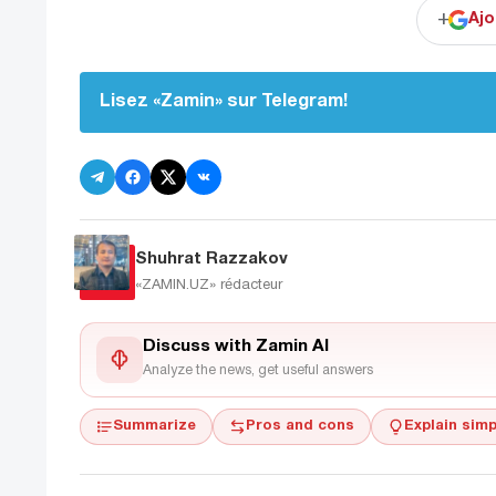
+
Ajo
Lisez «Zamin» sur Telegram!
Shuhrat Razzakov
«ZAMIN.UZ»
rédacteur
Discuss with Zamin AI
Analyze the news, get useful answers
Summarize
Pros and cons
Explain simp