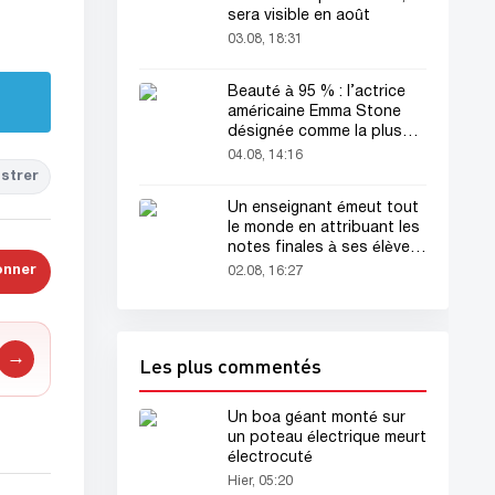
sera visible en août
03.08, 18:31
Beauté à 95 % : l’actrice
américaine Emma Stone
désignée comme la plus
belle femme du monde !
04.08, 14:16
strer
Un enseignant émeut tout
le monde en attribuant les
notes finales à ses élèves
avant sa mort
onner
02.08, 16:27
→
Les plus commentés
Un boa géant monté sur
un poteau électrique meurt
électrocuté
Hier, 05:20