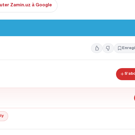
uter Zamin.uz à Google
Enregi
S'ab
ly