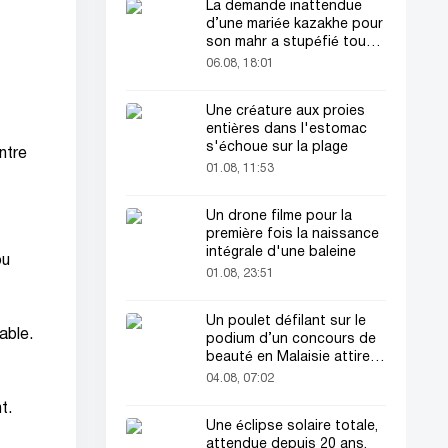
La demande inattendue
d’une mariée kazakhe pour
son mahr a stupéfié tout
le monde
06.08, 18:01
Une créature aux proies
entières dans l'estomac
s'échoue sur la plage
ontre
01.08, 11:53
Un drone filme pour la
première fois la naissance
intégrale d'une baleine
ou
01.08, 23:51
Un poulet défilant sur le
able.
podium d’un concours de
beauté en Malaisie attire
l’attention du public
04.08, 07:02
t.
Une éclipse solaire totale,
attendue depuis 20 ans,