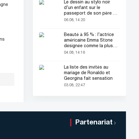
Le dessin au stylo noir
agne
d’un enfant sur le
passeport de son père a
attiré tous les regards
06.08, 14:20
Beauté à 95 % : l’actrice
ens
américaine Emma Stone
désignée comme la plus
belle femme du monde !
04.08, 14:16
La liste des invités au
mariage de Ronaldo et
Georgina fait sensation
03.08, 22:47
Partenariat