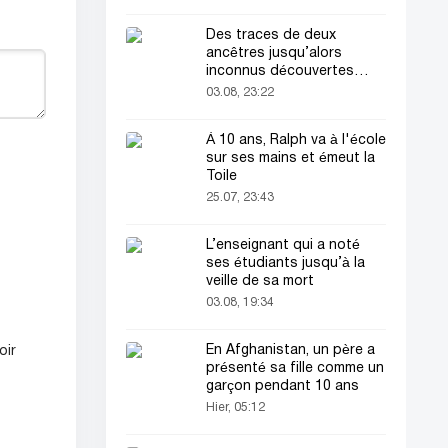
Des traces de deux
ancêtres jusqu’alors
inconnus découvertes
dans l’ADN humain
03.08, 23:22
À 10 ans, Ralph va à l'école
sur ses mains et émeut la
Toile
25.07, 23:43
L’enseignant qui a noté
ses étudiants jusqu’à la
veille de sa mort
03.08, 19:34
En Afghanistan, un père a
oir
présenté sa fille comme un
garçon pendant 10 ans
Hier, 05:12