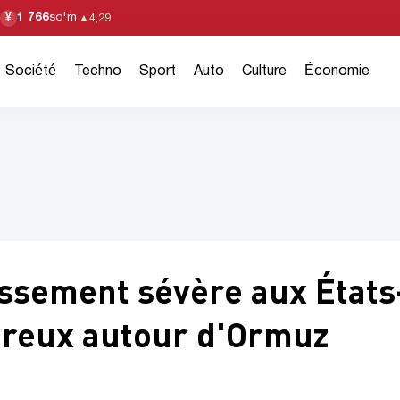
1 766
so'm
¥
▲
4,29
Société
Techno
Sport
Auto
Culture
Économie
issement sévère aux États
ereux autour d'Ormuz