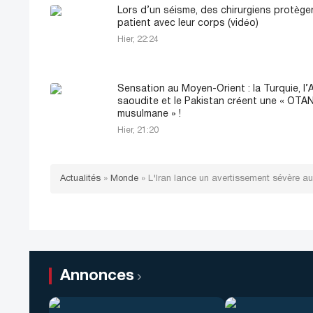
Lors d’un séisme, des chirurgiens protège
patient avec leur corps (vidéo)
Hier, 22:24
Sensation au Moyen-Orient : la Turquie, l’
saoudite et le Pakistan créent une « OTA
musulmane » !
Hier, 21:20
Actualités
»
Monde
»
L'Iran lance un avertissement sévère a
Annonces