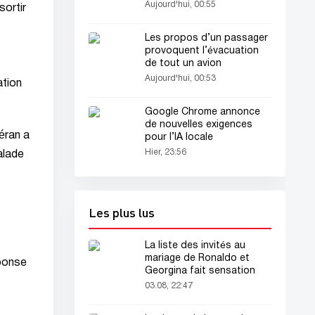
Aujourd'hui, 00:55
sortir
Les propos d’un passager
provoquent l’évacuation
de tout un avion
Aujourd'hui, 00:53
ation
Google Chrome annonce
de nouvelles exigences
éran a
pour l’IA locale
Hier, 23:56
alade
Les plus lus
La liste des invités au
mariage de Ronaldo et
ponse
Georgina fait sensation
03.08, 22:47