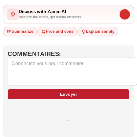
Discuss with Zamin AI
→
Analyze the news, get useful answers
Summarize
Pros and cons
Explain simply
COMMENTAIRES
0
Envoyer
…