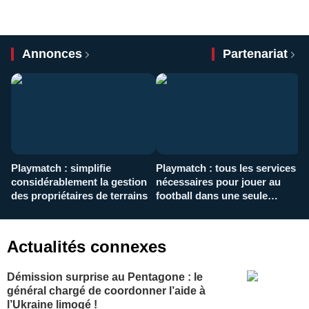
Annonces
Partenariat
Playmatch : simplifie
Playmatch : tous les services
C
considérablement la gestion
nécessaires pour jouer au
d
des propriétaires de terrains
football dans une seule
p
application
f
Actualités connexes
Démission surprise au Pentagone : le
général chargé de coordonner l’aide à
l’Ukraine limogé !