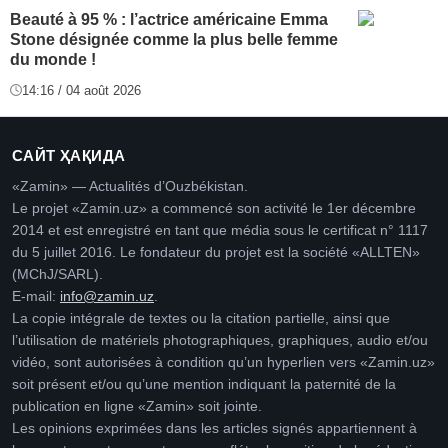
Beauté à 95 % : l’actrice américaine Emma
Stone désignée comme la plus belle femme
du monde !
14:16 / 04 août 2026
САЙТ ҲАҚИДА
«Zamin» — Actualités d’Ouzbékistan.
Le projet «Zamin.uz» a commencé son activité le 1er décembre
2014 et est enregistré en tant que média sous le certificat n° 1117
du 5 juillet 2016. Le fondateur du projet est la société «ALLTEN»
(MChJ/SARL).
E-mail:
info@zamin.uz
.
La copie intégrale de textes ou la citation partielle, ainsi que
l’utilisation de matériels photographiques, graphiques, audio et/ou
vidéo, sont autorisées à condition qu’un hyperlien vers «Zamin.uz»
soit présent et/ou qu’une mention indiquant la paternité de la
publication en ligne «Zamin» soit jointe.
Les opinions exprimées dans les articles signés appartiennent à