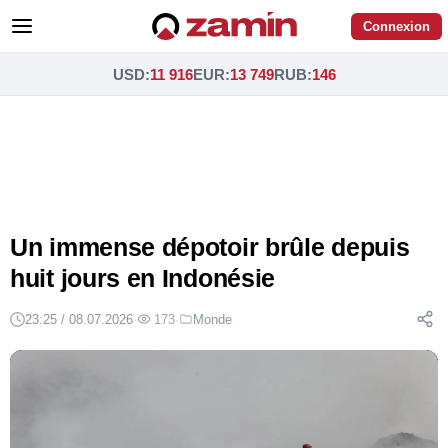
Connexion
USD
:
11 916
EUR
:
13 749
RUB
:
146
Un immense dépotoir brûle depuis
huit jours en Indonésie
23:25 / 08.07.2026
·
173
·
Monde