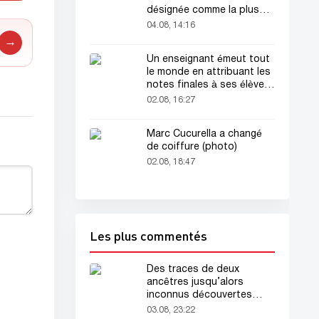
désignée comme la plus
belle femme du monde !
04.08, 14:16
→
Un enseignant émeut tout
le monde en attribuant les
notes finales à ses élèves
avant sa mort
02.08, 16:27
Marc Cucurella a changé
de coiffure (photo)
02.08, 18:47
Les plus commentés
Des traces de deux
ancêtres jusqu’alors
inconnus découvertes
dans l’ADN humain
03.08, 23:22