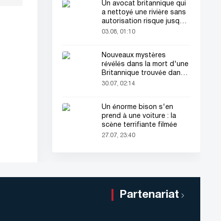
Un avocat britannique qui
a nettoyé une rivière sans
autorisation risque jusqu'à
2 ans de prison
03.08, 01:10
Nouveaux mystères
révélés dans la mort d'une
Britannique trouvée dans
une valise
30.07, 02:14
Un énorme bison s'en
prend à une voiture : la
scène terrifiante filmée
27.07, 23:40
Partenariat