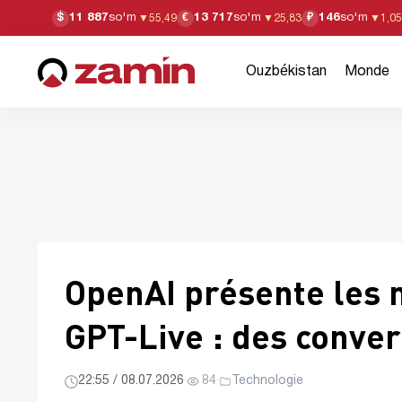
11 887
so'm
13 717
so'm
146
so'm
$
€
₽
▼
55,49
▼
25,83
▼
1,05
Ouzbékistan
Monde
OpenAI présente les
GPT-Live : des conver
22:55 / 08.07.2026
·
84
·
Technologie