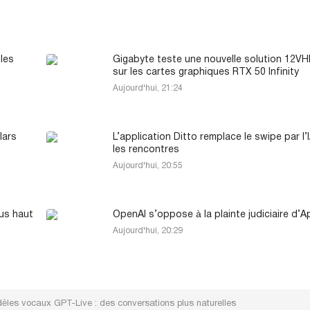
 les
Gigabyte teste une nouvelle solution 12
sur les cartes graphiques RTX 50 Infinity
Aujourd'hui, 21:24
lars
L’application Ditto remplace le swipe par l’
les rencontres
Aujourd'hui, 20:55
lus haut
OpenAI s’oppose à la plainte judiciaire d’A
Aujourd'hui, 20:29
les vocaux GPT-Live : des conversations plus naturelles