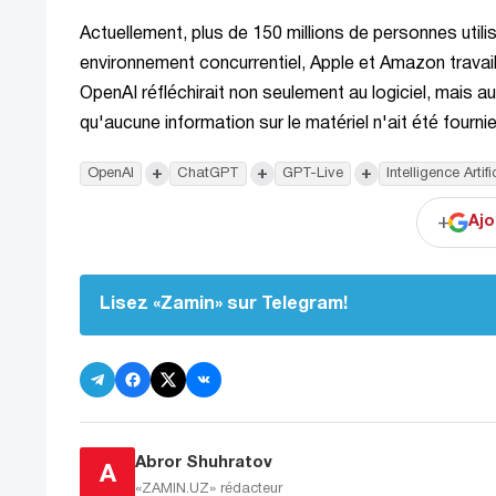
Actuellement, plus de 150 millions de personnes util
environnement concurrentiel, Apple et Amazon travaill
OpenAI réfléchirait non seulement au logiciel, mais 
qu'aucune information sur le matériel n'ait été fournie 
+
+
+
OpenAI
ChatGPT
GPT-Live
Intelligence Artifi
+
Ajo
Lisez «Zamin» sur Telegram!
Abror Shuhratov
A
«ZAMIN.UZ»
rédacteur