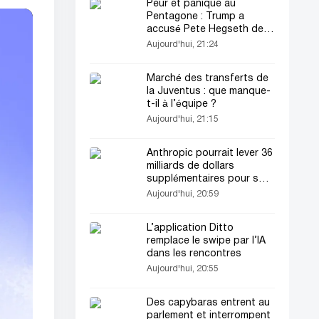
Peur et panique au
Pentagone : Trump a
accusé Pete Hegseth de la
défaite en Iran
Aujourd'hui, 21:24
Marché des transferts de
la Juventus : que manque-
t-il à l’équipe ?
Aujourd'hui, 21:15
Anthropic pourrait lever 36
milliards de dollars
supplémentaires pour son
infrastructure
Aujourd'hui, 20:59
d’intelligence artificielle
L’application Ditto
remplace le swipe par l’IA
dans les rencontres
Aujourd'hui, 20:55
Des capybaras entrent au
parlement et interrompent