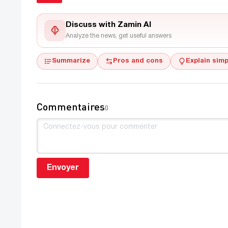
Discuss with Zamin AI
Analyze the news, get useful answers
Summarize
Pros and cons
Explain simp
Commentaires
0
Envoyer