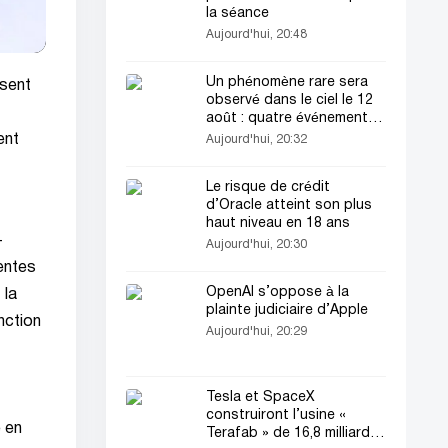
la séance
Aujourd'hui, 20:48
Un phénomène rare sera
lsent
observé dans le ciel le 12
août : quatre événements
simultanés
ent
Aujourd'hui, 20:32
Le risque de crédit
d’Oracle atteint son plus
haut niveau en 18 ans
-
Aujourd'hui, 20:30
entes
OpenAI s’oppose à la
 la
plainte judiciaire d’Apple
nction
Aujourd'hui, 20:29
Tesla et SpaceX
construiront l’usine «
e en
Terafab » de 16,8 milliards