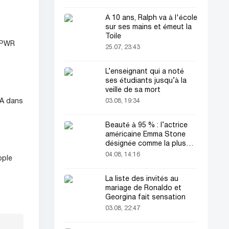
À 10 ans, Ralph va à l'école
sur ses mains et émeut la
Toile
VHPWR
25.07, 23:43
L’enseignant qui a noté
ses étudiants jusqu’à la
veille de sa mort
03.08, 19:34
IA dans
Beauté à 95 % : l’actrice
américaine Emma Stone
désignée comme la plus
belle femme du monde !
04.08, 14:16
pple
La liste des invités au
mariage de Ronaldo et
Georgina fait sensation
03.08, 22:47