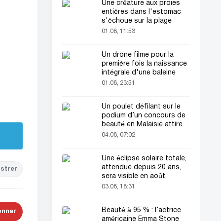
Une créature aux proies
entières dans l'estomac
s'échoue sur la plage
01.08, 11:53
Un drone filme pour la
première fois la naissance
intégrale d'une baleine
01.08, 23:51
Un poulet défilant sur le
podium d’un concours de
beauté en Malaisie attire
l’attention du public
04.08, 07:02
Une éclipse solaire totale,
attendue depuis 20 ans,
strer
sera visible en août
03.08, 18:31
Beauté à 95 % : l’actrice
onner
américaine Emma Stone