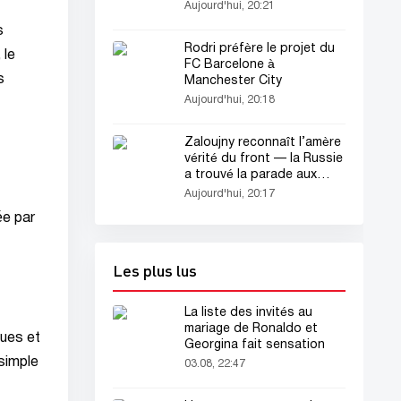
de dollars au Texas
Aujourd'hui, 20:21
s
Rodri préfère le projet du
 le
FC Barcelone à
s
Manchester City
Aujourd'hui, 20:18
Zaloujny reconnaît l’amère
vérité du front — la Russie
a trouvé la parade aux
armes de l’OTAN
Aujourd'hui, 20:17
ée par
Les plus lus
La liste des invités au
mariage de Ronaldo et
gues et
Georgina fait sensation
 simple
03.08, 22:47