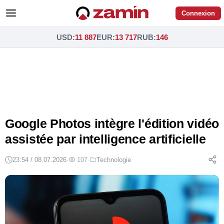
Connexion
USD
:
11 887
EUR
:
13 717
RUB
:
146
Google Photos intègre l'édition vidéo
assistée par intelligence artificielle
23:54 / 08.07.2026
·
107
·
Technologie