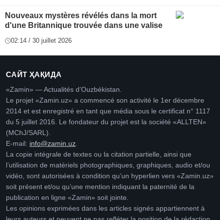
Nouveaux mystères révélés dans la mort
d'une Britannique trouvée dans une valise
02:14 / 30 juillet 2026
САЙТ ҲАҚИДА
«Zamin» — Actualités d’Ouzbékistan.
Le projet «Zamin.uz» a commencé son activité le 1er décembre
2014 et est enregistré en tant que média sous le certificat n° 1117
du 5 juillet 2016. Le fondateur du projet est la société «ALLTEN»
(MChJ/SARL).
E-mail:
info@zamin.uz
.
La copie intégrale de textes ou la citation partielle, ainsi que
l’utilisation de matériels photographiques, graphiques, audio et/ou
vidéo, sont autorisées à condition qu’un hyperlien vers «Zamin.uz»
soit présent et/ou qu’une mention indiquant la paternité de la
publication en ligne «Zamin» soit jointe.
Les opinions exprimées dans les articles signés appartiennent à
leurs auteurs et peuvent ne pas refléter la position de la rédaction.