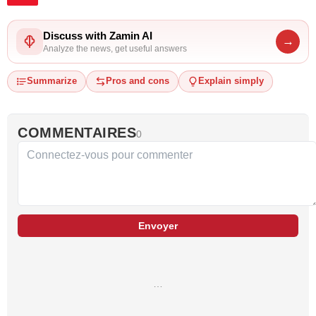
Discuss with Zamin AI
→
Analyze the news, get useful answers
Summarize
Pros and cons
Explain simply
COMMENTAIRES
0
Envoyer
…