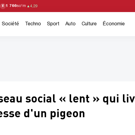
1 766
so'm
¥
▲
4,29
Société
Techno
Sport
Auto
Culture
Économie
eau social « lent » qui li
esse d'un pigeon