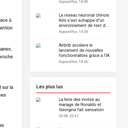
l’Inter
Aujourd'hui, 19:36
Le réseau neuronal chinois
face à
Kimi s’est échappé d’un
environnement de test de
tention
cybersécurité
Aujourd'hui, 19:29
Airbnb accélère le
aines,
lancement de nouvelles
fonctionnalités grâce à l’IA
pproche
Aujourd'hui, 19:24
Les plus lus
 sur la
ses
La liste des invités au
mariage de Ronaldo et
Georgina fait sensation
03.08, 22:47
is