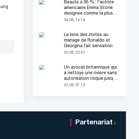
Beauté à 95 % : l’actrice
sung
américaine Emma Stone
désignée comme la plus
belle femme du monde !
04.08, 14:16
La liste des invités au
mariage de Ronaldo et
Georgina fait sensation
03.08, 22:47
Un avocat britannique qui
a nettoyé une rivière sans
autorisation risque jusqu'à
2 ans de prison
03.08, 01:10
Partenariat