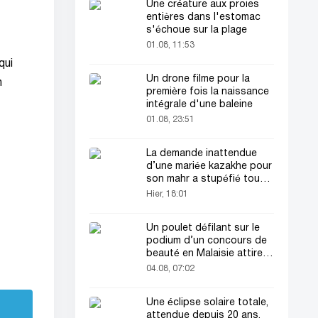
Une créature aux proies
entières dans l'estomac
s'échoue sur la plage
01.08, 11:53
qui
Un drone filme pour la
n
première fois la naissance
intégrale d'une baleine
01.08, 23:51
La demande inattendue
d’une mariée kazakhe pour
son mahr a stupéfié tout
le monde
Hier, 18:01
Un poulet défilant sur le
podium d’un concours de
beauté en Malaisie attire
l’attention du public
04.08, 07:02
Une éclipse solaire totale,
attendue depuis 20 ans,