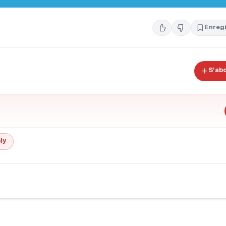
Enregi
S'ab
ly