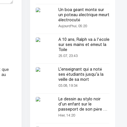
Un boa géant monté sur
un poteau électrique meurt
électrocuté
Aujourd'hui, 05:20
À 10 ans, Ralph va à l'école
sur ses mains et émeut la
Toile
25.07, 23:43
L’enseignant qui a noté
t que
ses étudiants jusqu’à la
b au
veille de sa mort
03.08, 19:34
Le dessin au stylo noir
d’un enfant sur le
passeport de son père a
attiré tous les regards
Hier, 14:20