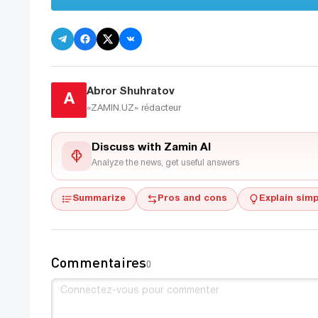
Abror Shuhratov
A
«ZAMIN.UZ»
rédacteur
Discuss with Zamin AI
Analyze the news, get useful answers
Summarize
Pros and cons
Explain simp
Commentaires
0