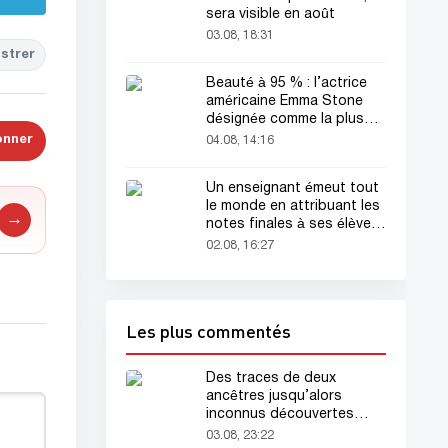
sera visible en août
03.08, 18:31
strer
Beauté à 95 % : l’actrice
américaine Emma Stone
désignée comme la plus
belle femme du monde !
onner
04.08, 14:16
Un enseignant émeut tout
le monde en attribuant les
→
notes finales à ses élèves
avant sa mort
02.08, 16:27
Les plus commentés
Des traces de deux
ancêtres jusqu’alors
inconnus découvertes
dans l’ADN humain
03.08, 23:22