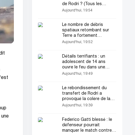
de Rodri ? (Tous les
détails)
Aujourd'hui, 19:54
Le nombre de débris
spatiaux retombant sur
Terre a fortement
augmenté
Aujourd'hui, 19:52
dit
Détails terrifiants : un
adolescent de 14 ans
ouvre le feu dans une
n
école en Thaïlande
Aujourd'hui, 19:49
'est
Le rebondissement du
transfert de Rodri a
provoqué la colère de la
direction du Real Madrid
Aujourd'hui, 19:39
oup
a une
Federico Gatti blessé : le
défenseur pourrait
manquer le match contre