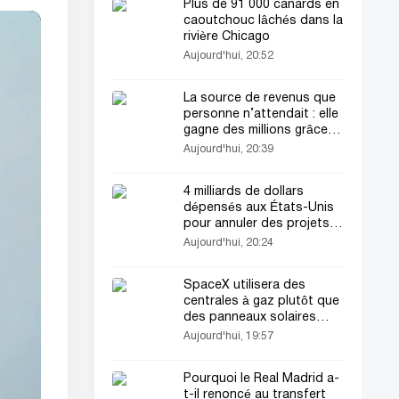
Plus de 91 000 canards en
caoutchouc lâchés dans la
rivière Chicago
Aujourd'hui, 20:52
La source de revenus que
personne n’attendait : elle
gagne des millions grâce
aux ragots
Aujourd'hui, 20:39
4 milliards de dollars
dépensés aux États-Unis
pour annuler des projets
éoliens offshore
Aujourd'hui, 20:24
SpaceX utilisera des
centrales à gaz plutôt que
des panneaux solaires
pour l’usine Terafab au
Aujourd'hui, 19:57
Texas
Pourquoi le Real Madrid a-
t-il renoncé au transfert