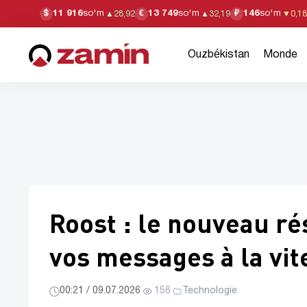
11 916
so'm
13 749
so'm
146
so'm
$
€
₽
▲
28,92
▲
32,19
▼
0,18
Ouzbékistan
Monde
Roost : le nouveau rés
vos messages à la vit
00:21 / 09.07.2026
·
156
·
Technologie