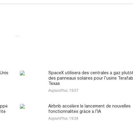
…
-Unis
SpaceX utilisera des centrales à gaz plutô
des panneaux solaires pour l’usine Terafa
Texas
Aujourd'hui, 19:57
appé
Airbnb accélère le lancement de nouvelles
ité
fonctionnalités grâce à l’IA
Aujourd'hui, 19:24