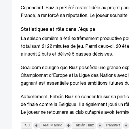
Cependant, Ruiz a préféré rester fidèle au projet pa
France, a renforcé sa réputation. Le joueur souhaite li
Statistiques et rôle dans l'équipe
La saison dernière a été extrêmement productive pou
totalisant 2122 minutes de jeu. Parmi ceux-ci, 20 éta
a inscrit 2 buts et délivré 5 passes décisives.
Goal.com souligne que Ruiz possède une grande expéri
Championnat d'Europe et la Ligue des Nations avec l
gagnant est essentielle pour les ambitions futures 
Actuellement, Fabián Ruiz se concentre sur sa partici
de finale contre la Belgique. Il a également joué un rôl
Le joueur ne retournera au club qu'après avoir termi
+
+
+
+
PSG
Real Madrid
Fabián Ruiz
Transfert