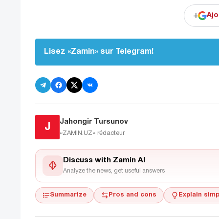
+
Ajo
Lisez «Zamin» sur Telegram!
Jahongir Tursunov
J
«ZAMIN.UZ»
rédacteur
Discuss with Zamin AI
Analyze the news, get useful answers
Summarize
Pros and cons
Explain simp