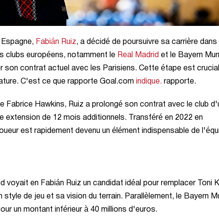
 d'Espagne,
Fabián Ruiz
, a décidé de poursuivre sa carrière dans 
ands clubs européens, notamment le
Real Madrid
et le Bayern Muni
 son contrat actuel avec les Parisiens. Cette étape est crucia
sature. C'est ce que rapporte Goal.com
indique.
rapporte.
e Fabrice Hawkins, Ruiz a prolongé son contrat avec le club d
e extension de 12 mois additionnels. Transféré en 2022 en
joueur est rapidement devenu un élément indispensable de l'équ
id voyait en Fabián Ruiz un candidat idéal pour remplacer Toni 
n style de jeu et sa vision du terrain. Parallèlement, le Bayern M
pour un montant inférieur à 40 millions d'euros.