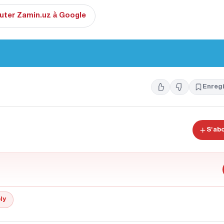
uter Zamin.uz à Google
Enregi
S'ab
ly