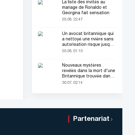
La liste des invités au
mariage de Ronaldo et
Georgina fait sensation
03.08, 22:47
Un avocat britannique qui
a nettoyé une rivière sans
autorisation risque jusqu'à
2 ans de prison
03.08, 01:10
Nouveaux mystères
révélés dans la mort d'une
Britannique trouvée dans
une valise
30.07, 02:14
Partenariat