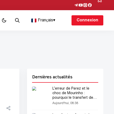
Français
▾
Connexion
Dernières actualités
L’erreur de Pérez et le
choc de Mourinho :
pourquoi le transfert de
Rodri au « Real » a échoué
Aujourd'hui, 08:38
?