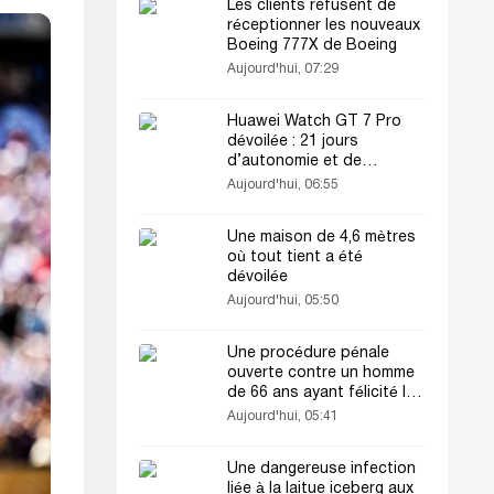
Les clients refusent de
réceptionner les nouveaux
Boeing 777X de Boeing
Aujourd'hui, 07:29
Huawei Watch GT 7 Pro
dévoilée : 21 jours
d’autonomie et de
nouvelles fonctions
Aujourd'hui, 06:55
Une maison de 4,6 mètres
où tout tient a été
dévoilée
Aujourd'hui, 05:50
Une procédure pénale
ouverte contre un homme
de 66 ans ayant félicité les
mariés lors d’un mariage
Aujourd'hui, 05:41
Une dangereuse infection
liée à la laitue iceberg aux