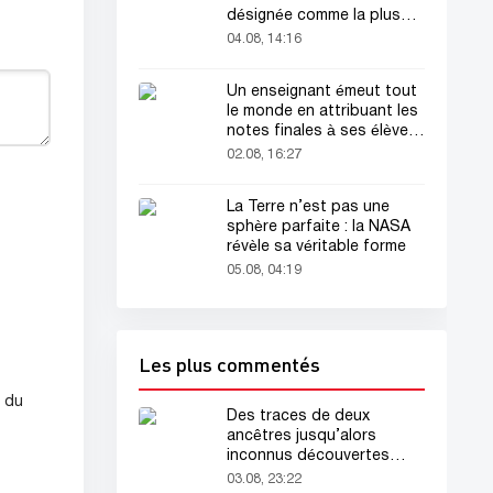
désignée comme la plus
belle femme du monde !
04.08, 14:16
Un enseignant émeut tout
le monde en attribuant les
notes finales à ses élèves
avant sa mort
02.08, 16:27
La Terre n’est pas une
sphère parfaite : la NASA
révèle sa véritable forme
05.08, 04:19
Les plus commentés
r du
Des traces de deux
ancêtres jusqu’alors
inconnus découvertes
dans l’ADN humain
03.08, 23:22