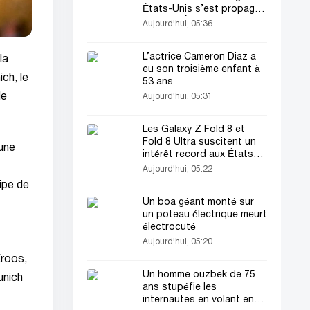
États-Unis s’est propagée
dans 15 États !
Aujourd'hui, 05:36
L’actrice Cameron Diaz a
la
eu son troisième enfant à
ch, le
53 ans
le
Aujourd'hui, 05:31
Les Galaxy Z Fold 8 et
Fold 8 Ultra suscitent un
'une
intérêt record aux États-
Unis
Aujourd'hui, 05:22
ipe de
Un boa géant monté sur
un poteau électrique meurt
électrocuté
Aujourd'hui, 05:20
Kroos,
Un homme ouzbek de 75
unich
ans stupéfie les
internautes en volant en