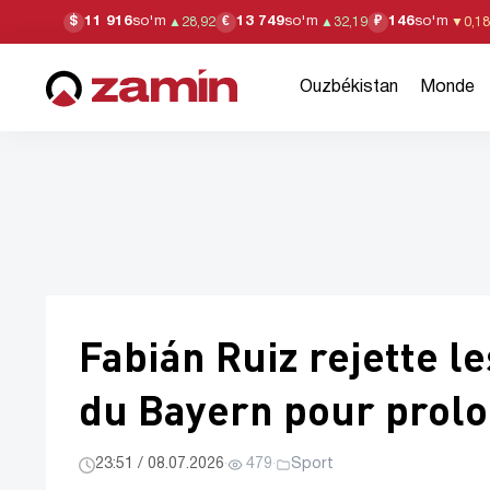
11 916
so'm
13 749
so'm
146
so'm
$
€
₽
▲
28,92
▲
32,19
▼
0,18
Ouzbékistan
Monde
Fabián Ruiz rejette le
du Bayern pour prol
23:51 / 08.07.2026
·
479
·
Sport