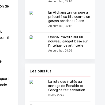
deltaplane
Aujourd'hui, 05:16
ion de
En Afghanistan, un père a
présenté sa fille comme un
garçon pendant 10 ans
Aujourd'hui, 05:12
s,
OpenAI travaille sur un
on, il
nouveau gadget basé sur
l’intelligence artificielle
Aujourd'hui, 04:56
e
Les plus lus
 quart
La liste des invités au
inale.
mariage de Ronaldo et
Georgina fait sensation
03.08, 22:47