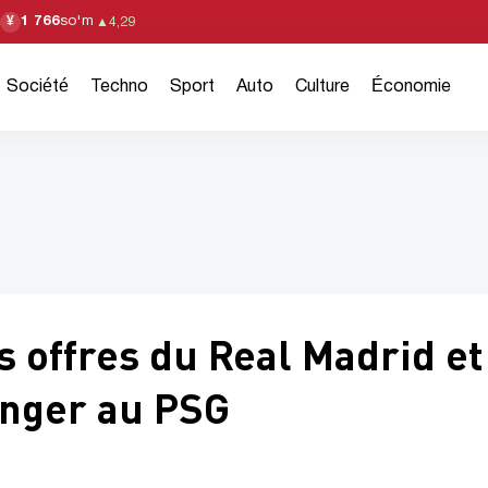
1 766
so'm
¥
▲
4,29
Société
Techno
Sport
Auto
Culture
Économie
s offres du Real Madrid et
onger au PSG