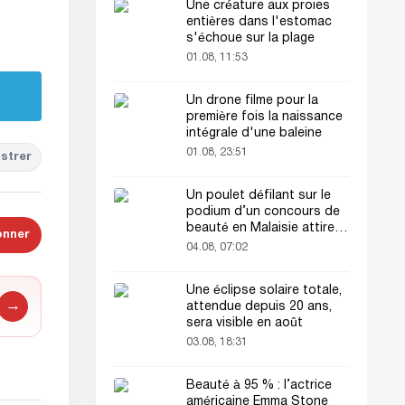
Une créature aux proies
entières dans l'estomac
s'échoue sur la plage
01.08, 11:53
Un drone filme pour la
première fois la naissance
intégrale d'une baleine
01.08, 23:51
strer
Un poulet défilant sur le
podium d’un concours de
beauté en Malaisie attire
onner
l’attention du public
04.08, 07:02
Une éclipse solaire totale,
→
attendue depuis 20 ans,
sera visible en août
03.08, 18:31
Beauté à 95 % : l’actrice
américaine Emma Stone