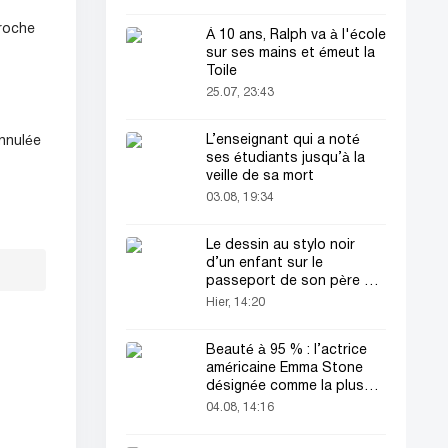
proche
À 10 ans, Ralph va à l'école
sur ses mains et émeut la
Toile
25.07, 23:43
L’enseignant qui a noté
annulée
ses étudiants jusqu’à la
veille de sa mort
03.08, 19:34
Le dessin au stylo noir
d’un enfant sur le
passeport de son père a
attiré tous les regards
Hier, 14:20
Beauté à 95 % : l’actrice
américaine Emma Stone
désignée comme la plus
belle femme du monde !
04.08, 14:16