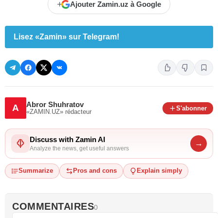
+
Ajouter Zamin.uz à Google
Lisez «Zamin» sur Telegram!
Abror Shuhratov
A
S'abonner
«ZAMIN.UZ»
rédacteur
Discuss with Zamin AI
→
Analyze the news, get useful answers
Summarize
Pros and cons
Explain simply
COMMENTAIRES
0