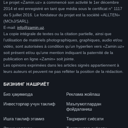
Le projet «Zamin.uz» a commencé son activité le 1er décembre
2014 et est enregistré en tant que média sous le certificat n° 1117
du 5 juillet 2016. Le fondateur du projet est la société «ALLTEN»
(MChJ/SARL).
E-mail:
info@zamin.uz
.
La copie intégrale de textes ou la citation partielle, ainsi que
l’utilisation de matériels photographiques, graphiques, audio et/ou
vidéo, sont autorisées à condition qu’un hyperlien vers «Zamin.uz»
soit présent et/ou qu’une mention indiquant la paternité de la
publication en ligne «Zamin» soit jointe.
Les opinions exprimées dans les articles signés appartiennent à
leurs auteurs et peuvent ne pas refléter la position de la rédaction.
БИЗНИНГ НАШРИЁТ
Биз ҳақимизда
Реклама жойлаш
Инвесторлар учун таклиф
Маълумотлардан
фойдаланиш
Ишга таклиф этамиз
Таҳририят сиёсати