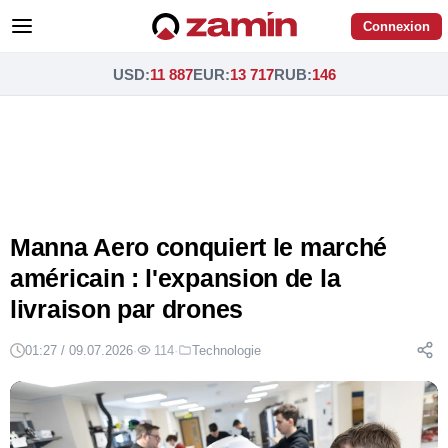
Connexion
USD
:
11 887
EUR
:
13 717
RUB
:
146
Manna Aero conquiert le marché
américain : l'expansion de la
livraison par drones
01:27 / 09.07.2026
·
114
·
Technologie