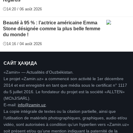
14:20 / 06 août 2026
Beauté à 95 % : l’actrice américaine Emma
Stone désignée comme la plus belle femme
du monde !
14:16 / 04 août 2026
САЙТ ҲАҚИДА
«Zamin» — Actualités d’Ouzbékistan.
Le projet «Zamin.uz» a commencé son activité le 1er décembre
2014 et est enregistré en tant que média sous le certificat n° 1117
du 5 juillet 2016. Le fondateur du projet est la société «ALLTEN»
(MChJ/SARL).
E-mail:
info@zamin.uz
.
La copie intégrale de textes ou la citation partielle, ainsi que
l’utilisation de matériels photographiques, graphiques, audio et/ou
vidéo, sont autorisées à condition qu’un hyperlien vers «Zamin.uz»
soit présent et/ou qu’une mention indiquant la paternité de la