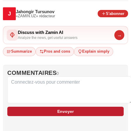
Jahongir Tursunov
J
S'abonner
«ZAMIN.UZ»
rédacteur
Discuss with Zamin AI
→
Analyze the news, get useful answers
Summarize
Pros and cons
Explain simply
COMMENTAIRES
0
Envoyer