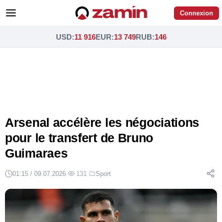
Connexion
USD
:
11 916
EUR
:
13 749
RUB
:
146
Arsenal accélère les négociations
pour le transfert de Bruno
Guimaraes
01:15 / 09.07.2026
·
131
·
Sport