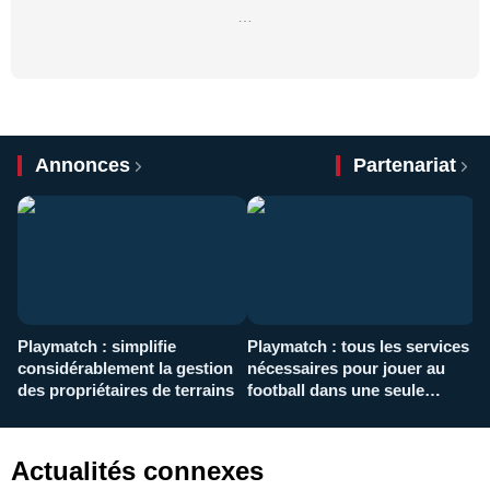
…
Annonces
Partenariat
Playmatch : simplifie
Playmatch : tous les services
C
considérablement la gestion
nécessaires pour jouer au
d
des propriétaires de terrains
football dans une seule
p
application
f
Actualités connexes