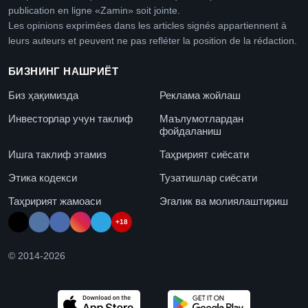
publication en ligne «Zamin» soit jointe.
Les opinions exprimées dans les articles signés appartiennent à
leurs auteurs et peuvent ne pas refléter la position de la rédaction.
БИЗНИНГ НАШРИЁТ
Биз ҳақимизда
Реклама жойлаш
Инвесторлар учун таклиф
Маълумотлардан
фойдаланиш
Ишга таклиф этамиз
Таҳририят сиёсати
Этика кодекси
Тузатишлар сиёсати
Таҳририят жамоаси
Эгалик ва молиялаштириш
+18
© 2014-
2026