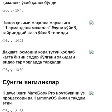
қизалоқ чўкиб ҳалок бўлди
Бугун 15:43
Чиноз ҳокими маҳалла марказига
"Шармандали маҳалла" ёзуви қўйиб,
ғайриоддий жазо ўйлаб топилди
Бугун 14:25
Даҳшат: осмонни қора тутун қоблаб
катта ёнғин содир бўлгани ҳақидаги
видео тармоқларда тарқалди
Бугун 13:59
Сўнгги янгиликлар
Huawei янги МатеБоок Pro ноутбукини ўз
процессори ва HarmonyOS билан тақдим
этди
Бугун 21:58