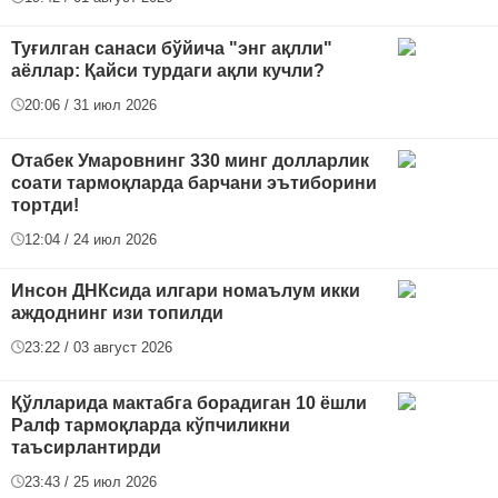
Туғилган санаси бўйича "энг ақлли"
аёллар: Қайси турдаги ақли кучли?
20:06 / 31 июл 2026
Отабек Умаровнинг 330 минг долларлик
соати тармоқларда барчани эътиборини
тортди!
12:04 / 24 июл 2026
Инсон ДНКсида илгари номаълум икки
аждоднинг изи топилди
23:22 / 03 август 2026
Қўлларида мактабга борадиган 10 ёшли
Ралф тармоқларда кўпчиликни
таъсирлантирди
23:43 / 25 июл 2026