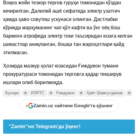
Воқеа жойи тезкор-тергов гуруҳи томонидан кўздан
кечирилган. Далилий ашё сифатида электр узатгич
ҳамда ҳаво совутиш ускунаси олинган. Дастлабки
кўрикда марҳуманинг чап қўл кафти ва ўнг оёқ бош
бармоғи атрофида электр токи таъсиридан юзага келган
шикастлар аниқланган, бошқа тан жароҳатлари қайд
этилмаган.
Ҳозирда мазкур ҳолат юзасидан Ғиждувон тумани
прокуратураси томонидан терговга қадар текширув
ишлари олиб борилмоқда.
+
+
+
+
Бухоро
ИЭЛТС
Ғиждувон
Ҳаёт Шамсутдинов
+
Zamin.uz сайтини Google'га қўшинг
"Zamin"ни Telegram'да ўқинг!