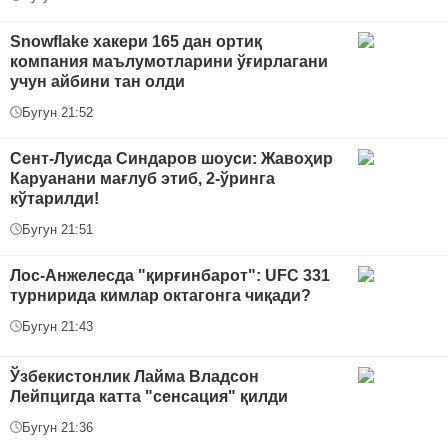
Snowflake хакери 165 дан ортиқ
компания маълумотларини ўғирлагани
учун айбини тан олди
Бугун 21:52
Сент-Луисда Синдаров шоуси: Жавоҳир
Каруанани мағлуб этиб, 2-ўринга
кўтарилди!
Бугун 21:51
Лос-Анжелесда "қирғинбарот": UFC 331
турнирида кимлар октагонга чиқади?
Бугун 21:43
Ўзбекистонлик Лайма Владсон
Лейпцигда катта "сенсация" қилди
Бугун 21:36