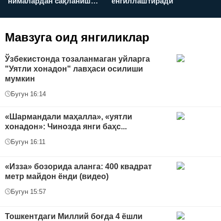
нималардан сақланиш
енгиллаштиради
х
керак?
Мавзуга оид янгиликлар
Ўзбекистонда тозаланмаган уйларга
"Уятли хонадон" лавҳаси осилиши
мумкин
Бугун 16:14
«Шармандали маҳалла», «уятли
хонадон»: Чинозда янги баҳс...
Бугун 16:11
«Изза» бозорида аланга: 400 квадрат
метр майдон ёнди (видео)
Бугун 15:57
Тошкентдаги Миллий боғда 4 ёшли