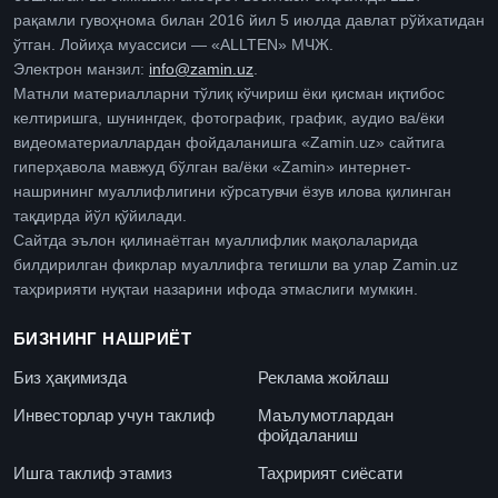
рақамли гувоҳнома билан 2016 йил 5 июлда давлат рўйхатидан
ўтган. Лойиҳа муассиси — «ALLTEN» МЧЖ.
Электрон манзил:
info@zamin.uz
.
Матнли материалларни тўлиқ кўчириш ёки қисман иқтибос
келтиришга, шунингдек, фотографик, график, аудио ва/ёки
видеоматериаллардан фойдаланишга «Zamin.uz» сайтига
гиперҳавола мавжуд бўлган ва/ёки «Zamin» интернет-
нашрининг муаллифлигини кўрсатувчи ёзув илова қилинган
тақдирда йўл қўйилади.
Сайтда эълон қилинаётган муаллифлик мақолаларида
билдирилган фикрлар муаллифга тегишли ва улар Zamin.uz
таҳририяти нуқтаи назарини ифода этмаслиги мумкин.
БИЗНИНГ НАШРИЁТ
Биз ҳақимизда
Реклама жойлаш
Инвесторлар учун таклиф
Маълумотлардан
фойдаланиш
Ишга таклиф этамиз
Таҳририят сиёсати