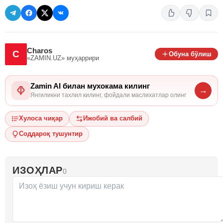
Charos
C
Обуна бўлиш
«ZAMIN.UZ»
муҳаррири
Zamin AI билан мухокама килинг
→
Янгиликни тахлил килинг, фойдали маслихатлар олинг
Хулоса чиқар
Ижобий ва салбий
Соддароқ тушунтир
ИЗОҲЛАР
0