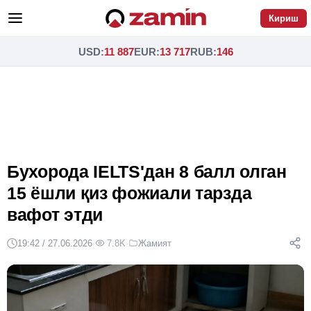
Кириш
USD
:
11 887
EUR
:
13 717
RUB
:
146
Бухорода IELTS'дан 8 балл олган
15 ёшли қиз фожиали тарзда
вафот этди
19:42 / 27.06.2026
·
7.8K
·
Жамият