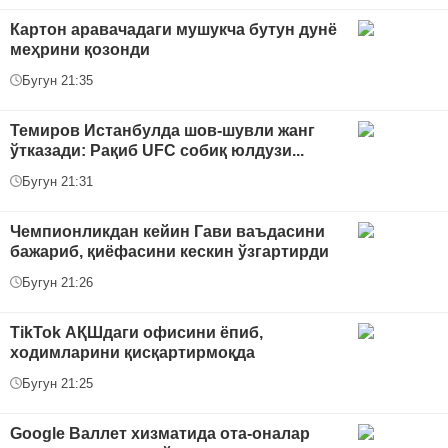
Картон аравачадаги мушукча бутун дунё
меҳрини қозонди
Бугун 21:35
Темиров Истанбулда шов-шувли жанг
ўтказади: Рақиб UFC собиқ юлдузи...
Бугун 21:31
Чемпионликдан кейин Гави ваъдасини
бажариб, қиёфасини кескин ўзгартирди
Бугун 21:26
TikTok АҚШдаги офисини ёпиб,
ходимларини қисқартирмоқда
Бугун 21:25
Google Валлет хизматида ота-оналар