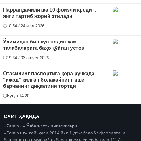
Паррандачиликка 10 фоизли кредит:
янги тартиб жорий этилади
10:54 / 24 июл 2026
Ўлимидан бир кун олдин ҳам
талабаларига баҳо қўйган устоз
19:34 / 03 август 2026
Отасининг паспортига қора ручкада
“ижод” қилган болакайнинг иши
барчанинг диққатини тортди
Бугун 14:20
САЙТ ҲАҚИДА
«Zamin» – Ўзбекистон янгиликлари.
«Zamin.uz» лойиҳаси 2014 йил 1 декабрда ўз фаолиятини
бошлаган ва оммавий ахборот воситаси сифатида 1117-