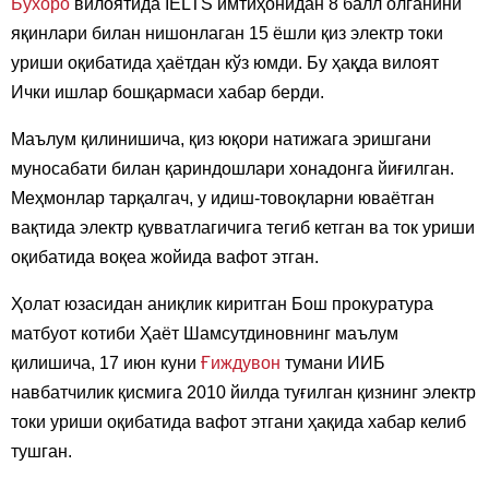
Бухоро
вилоятида IELTS имтиҳонидан 8 балл олганини
яқинлари билан нишонлаган 15 ёшли қиз электр токи
уриши оқибатида ҳаётдан кўз юмди. Бу ҳақда вилоят
Ички ишлар бошқармаси хабар берди.
Маълум қилинишича, қиз юқори натижага эришгани
муносабати билан қариндошлари хонадонга йиғилган.
Меҳмонлар тарқалгач, у идиш-товоқларни юваётган
вақтида электр қувватлагичига тегиб кетган ва ток уриши
оқибатида воқеа жойида вафот этган.
Ҳолат юзасидан аниқлик киритган Бош прокуратура
матбуот котиби Ҳаёт Шамсутдиновнинг маълум
қилишича, 17 июн куни
Ғиждувон
тумани ИИБ
навбатчилик қисмига 2010 йилда туғилган қизнинг электр
токи уриши оқибатида вафот этгани ҳақида хабар келиб
тушган.