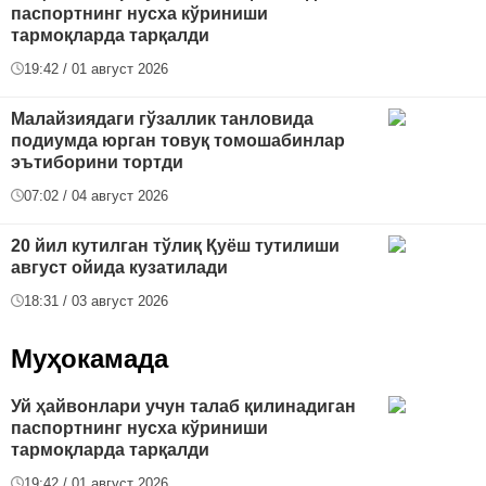
паспортнинг нусха кўриниши
тармоқларда тарқалди
19:42 / 01 август 2026
Малайзиядаги гўзаллик танловида
подиумда юрган товуқ томошабинлар
эътиборини тортди
07:02 / 04 август 2026
20 йил кутилган тўлиқ Қуёш тутилиши
август ойида кузатилади
18:31 / 03 август 2026
Муҳокамада
Уй ҳайвонлари учун талаб қилинадиган
паспортнинг нусха кўриниши
тармоқларда тарқалди
19:42 / 01 август 2026