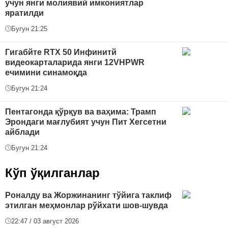
учун янги молиявий имкониятлар
яратилди
Бугун 21:25
Гигабйте RTX 50 Инфинитй
видеокарталарида янги 12VHPWR
ечимини синамоқда
Бугун 21:24
Пентагонда қўрқув ва ваҳима: Трамп
Эрондаги мағлубият учун Пит Хегсетни
айблади
Бугун 21:24
Кўп ўқилганлар
Роналду ва Жоржинанинг тўйига таклиф
этилган меҳмонлар рўйхати шов-шувда
22:47 / 03 август 2026