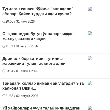
Туғилган санаси бўйича "энг ақлли"
аёллар: Қайси турдаги ақли кучли?
20:06 / 31 июл 2026
Ошқозонидан бутун ўлжалар чиққан
махлуқ соҳилга чиқди
11:53 / 01 август 2026
Дрон илк бор китнинг туғилиш
жараёнини тўлиқ тасвирга олди
23:51 / 01 август 2026
Танадаги холлар нимани англатади? 9 та
халқона талқин...
21:35 / 02 август 2026
Уй ҳайвонлари учун талаб қилинадиган