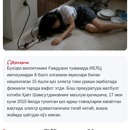
Қисқача
Бухоро вилоятининг Ғиждувон туманида ИЕЛЦ
имтиҳонидан 8 балл олганини яқинлари билан
нишонлаган 15 ёшли қиз электр токи уриши оқибатида
фожиали тарзда вафот этди. Бош прокуратура матбуот
котиби Ҳаёт Шамсутдиновнинг маълум қилишича, 17 июн
куни 2010 йилда туғилган қиз идиш-товоқларни юваётган
вақтида электр қувватлагичига тегиб кетиб, воқеа
жойида ҳаётдан кўз юмган.