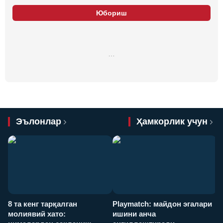
Юбориш
…
Эълонлар
Ҳамкорлик учун
8 та кенг тарқалган
Playmatch: майдон эгалари
P
молиявий хато:
ишини анча
у