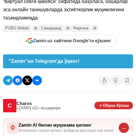
“виртуал севги ҳикояси” сифатида баҳоласа, бошқалар
эса онлайн танишувларда эҳтиёткорлик муҳимлигини
таъкидламоқда.
+
+
+
PUBG Mobile
Самарқанд
Фарғона
+
Zamin.uz сайтини Google'га қўшинг
"Zamin"ни Telegram'да ўқинг!
Charos
C
Обуна бўлиш
«ZAMIN.UZ»
муҳаррири
Zamin AI билан муҳокама қилинг
→
Янгиликни таҳлил қилинг, фойдали маслаҳатлар олинг