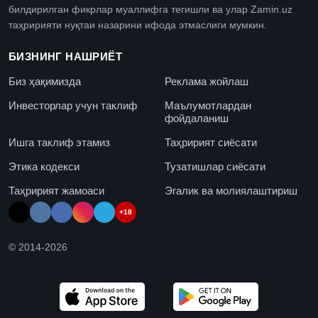
билдирилган фикрлар муаллифга тегишли ва улар Zamin.uz
таҳририяти нуқтаи назарини ифода этмаслиги мумкин.
БИЗНИНГ НАШРИЁТ
Биз ҳақимизда
Реклама жойлаш
Инвесторлар учун таклиф
Маълумотлардан
фойдаланиш
Ишга таклиф этамиз
Таҳририят сиёсати
Этика кодекси
Тузатишлар сиёсати
Таҳририят жамоаси
Эгалик ва молиялаштириш
+18
© 2014-
2026