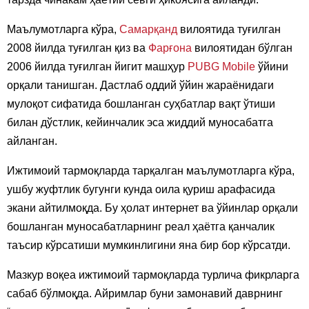
Маълумотларга кўра,
Самарқанд
вилоятида туғилган
2008 йилда туғилган қиз ва
Фарғона
вилоятидан бўлган
2006 йилда туғилган йигит машҳур
PUBG Mobile
ўйини
орқали танишган. Дастлаб оддий ўйин жараёнидаги
мулоқот сифатида бошланган суҳбатлар вақт ўтиши
билан дўстлик, кейинчалик эса жиддий муносабатга
айланган.
Ижтимоий тармоқларда тарқалган маълумотларга кўра,
ушбу жуфтлик бугунги кунда оила қуриш арафасида
экани айтилмоқда. Бу ҳолат интернет ва ўйинлар орқали
бошланган муносабатларнинг реал ҳаётга қанчалик
таъсир кўрсатиши мумкинлигини яна бир бор кўрсатди.
Мазкур воқеа ижтимоий тармоқларда турлича фикрларга
сабаб бўлмоқда. Айримлар буни замонавий даврнинг