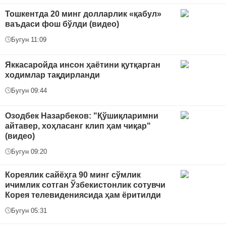
Тошкентда 20 минг долларлик «қабул»
ваъдаси фош бўлди (видео)
Бугун 11:09
Яккасаройда инсон ҳаётини қутқарган
ходимлар тақдирланди
Бугун 09:44
Озодбек Назарбеков: "Қўшиқларимни
айтавер, хоҳласанг клип ҳам чиқар"
(видео)
Бугун 09:20
Кореялик сайёҳга 90 минг сўмлик
ичимлик сотган Ўзбекистонлик сотувчи
Корея телевидениясида ҳам ёритилди
Бугун 05:31