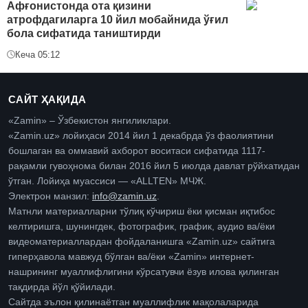
Афғонистонда ота қизини
атрофдагиларга 10 йил мобайнида ўғил
бола сифатида таништирди
Кеча 05:12
САЙТ ҲАҚИДА
«Zamin» – Ўзбекистон янгиликлари.
«Zamin.uz» лойиҳаси 2014 йил 1 декабрда ўз фаолиятини
бошлаган ва оммавий ахборот воситаси сифатида 1117-
рақамли гувоҳнома билан 2016 йил 5 июлда давлат рўйхатидан
ўтган. Лойиҳа муассиси — «ALLTEN» МЧЖ.
Электрон манзил:
info@zamin.uz
.
Матнли материалларни тўлиқ кўчириш ёки қисман иқтибос
келтиришга, шунингдек, фотографик, график, аудио ва/ёки
видеоматериаллардан фойдаланишга «Zamin.uz» сайтига
гиперҳавола мавжуд бўлган ва/ёки «Zamin» интернет-
нашрининг муаллифлигини кўрсатувчи ёзув илова қилинган
тақдирда йўл қўйилади.
Сайтда эълон қилинаётган муаллифлик мақолаларида