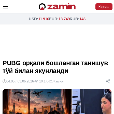
Кириш
USD
:
11 916
EUR
:
13 749
RUB
:
146
PUBG орқали бошланган танишув
тўй билан якунланди
04:05 / 03.06.2026
·
10.1K
·
Жамият