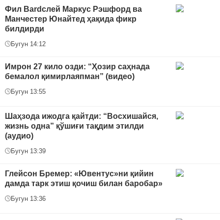
Фил Bardслей Маркус Рэшфорд ва
Манчестер Юнайтед ҳақида фикр
билдирди
Бугун 14:12
Имрон 27 кило озди: “Ҳозир саҳнада
бемалол қимирлаяпман” (видео)
Бугун 13:55
Шаҳзода ижодга қайтди: “Восхишайся,
жизнь одна” қўшиғи тақдим этилди
(аудио)
Бугун 13:39
Глейсон Бремер: «Ювентус»ни қийин
дамда тарк этиш қочиш билан баробар»
Бугун 13:36