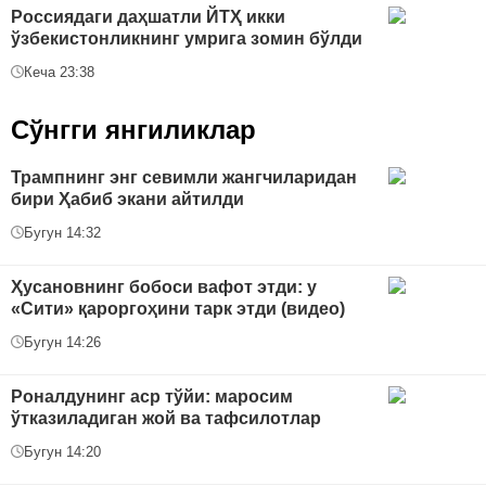
Россиядаги даҳшатли ЙТҲ икки
ўзбекистонликнинг умрига зомин бўлди
Кеча 23:38
Сўнгги янгиликлар
Трампнинг энг севимли жангчиларидан
бири Ҳабиб экани айтилди
Бугун 14:32
Ҳусановнинг бобоси вафот этди: у
«Сити» қароргоҳини тарк этди (видео)
Бугун 14:26
Роналдунинг аср тўйи: маросим
ўтказиладиган жой ва тафсилотлар
Бугун 14:20