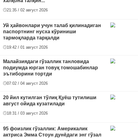
халқона талқин...
21:35 / 02 август 2026
Уй ҳайвонлари учун талаб қилинадиган
паспортнинг нусха кўриниши
тармоқларда тарқалди
19:42 / 01 август 2026
Малайзиядаги гўзаллик танловида
подиумда юрган товуқ томошабинлар
эътиборини тортди
07:02 / 04 август 2026
20 йил кутилган тўлиқ Қуёш тутилиши
август ойида кузатилади
18:31 / 03 август 2026
95 фоизлик гўзаллик: Америкалик
актриса Эмма Стоун дунёдаги энг гўзал