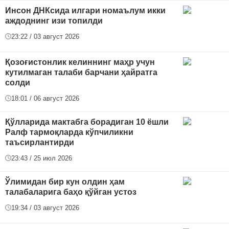
Инсон ДНКсида илгари номаълум икки
аждоднинг изи топилди
23:22 / 03 август 2026
Қозоғистонлик келиннинг маҳр учун
кутилмаган талаби барчани ҳайратга
солди
18:01 / 06 август 2026
Қўлларида мактабга борадиган 10 ёшли
Ралф тармоқларда кўпчиликни
таъсирлантирди
23:43 / 25 июл 2026
Ўлимидан бир кун олдин ҳам
талабаларига баҳо қўйган устоз
19:34 / 03 август 2026