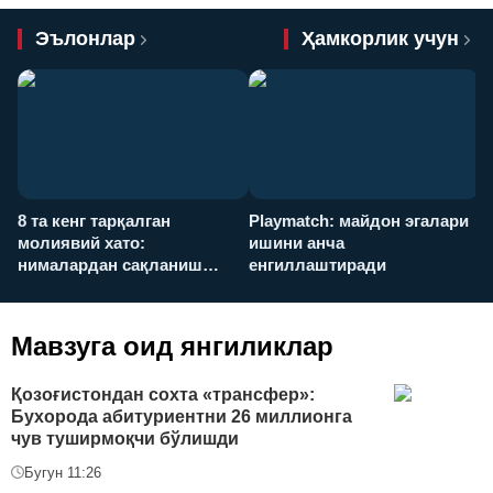
Эълонлар
Ҳамкорлик учун
8 та кенг тарқалган
Playmatch: майдон эгалари
P
молиявий хато:
ишини анча
у
нималардан сақланиш
енгиллаштиради
х
керак?
Мавзуга оид янгиликлар
Қозоғистондан сохта «трансфер»:
Бухорода абитуриентни 26 миллионга
чув туширмоқчи бўлишди
Бугун 11:26