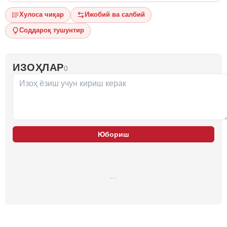
Хулоса чиқар
Ижобий ва салбий
Соддароқ тушунтир
ИЗОҲЛАР
0
Юбориш
…