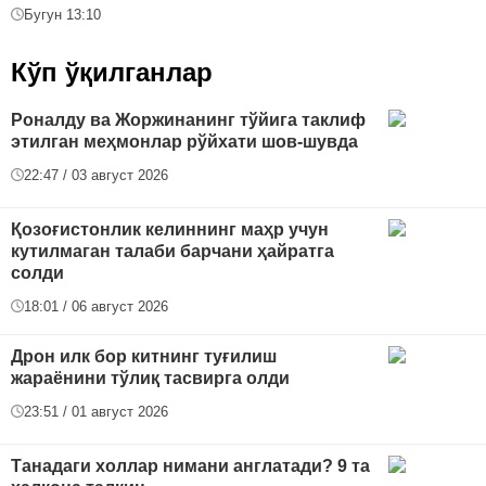
Бугун 13:10
Кўп ўқилганлар
Роналду ва Жоржинанинг тўйига таклиф
этилган меҳмонлар рўйхати шов-шувда
22:47 / 03 август 2026
Қозоғистонлик келиннинг маҳр учун
кутилмаган талаби барчани ҳайратга
солди
18:01 / 06 август 2026
Дрон илк бор китнинг туғилиш
жараёнини тўлиқ тасвирга олди
23:51 / 01 август 2026
Танадаги холлар нимани англатади? 9 та