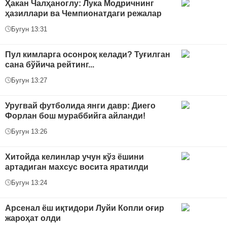
Ҳакан Чалҳаноглу: Лука Модричнинг
ҳазиллари ва Чемпионатдаги режалар
Бугун 13:31
Пул кимларга осонроқ келади? Туғилган
сана бўйича рейтинг...
Бугун 13:27
Уругвай футболида янги давр: Диего
Форлан бош мураббийга айланди!
Бугун 13:26
Хитойда келинлар учун кўз ёшини
артадиган махсус восита яратилди
Бугун 13:24
Арсенал ёш иқтидори Луйи Копли оғир
жароҳат олди