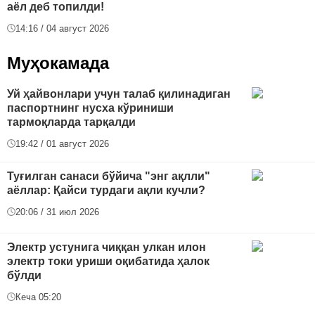
аёл деб топилди!
14:16 / 04 август 2026
Муҳокамада
Уй ҳайвонлари учун талаб қилинадиган
паспортнинг нусха кўриниши
тармоқларда тарқалди
19:42 / 01 август 2026
Туғилган санаси бўйича "энг ақлли"
аёллар: Қайси турдаги ақли кучли?
20:06 / 31 июл 2026
Электр устунига чиққан улкан илон
электр токи уриши оқибатида ҳалок
бўлди
Кеча 05:20