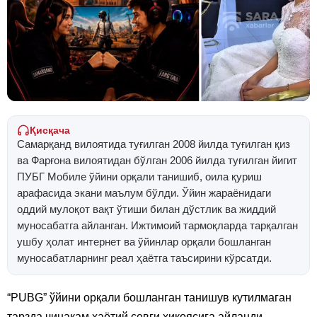
Қисқача
Самарқанд вилоятида туғилган 2008 йилда туғилган қиз
ва Фарғона вилоятидан бўлган 2006 йилда туғилган йигит
ПУБГ Мобиле ўйини орқали танишиб, оила қуриш
арафасида экани маълум бўлди. Ўйин жараёнидаги
оддий мулоқот вақт ўтиши билан дўстлик ва жиддий
муносабатга айланган. Ижтимоий тармоқларда тарқалган
ушбу ҳолат интернет ва ўйинлар орқали бошланган
муносабатларнинг реал ҳаётга таъсирини кўрсатди.
“PUBG” ўйини орқали бошланган танишув кутилмаган
тарзда чинакам ҳаётий севги ҳикоясига айланди.