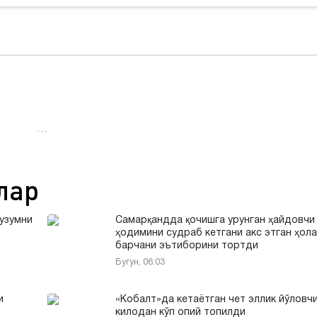
…
лар
 узумни
Самарқандда қочишга урунган ҳайдовчи
ҳодимини судраб кетгани акс этган ҳол
барчани эътиборини тортди
Бугун, 06:03
и
«Кобалт»да кетаётган чет эллик йўловч
килодан кўп опий топилди