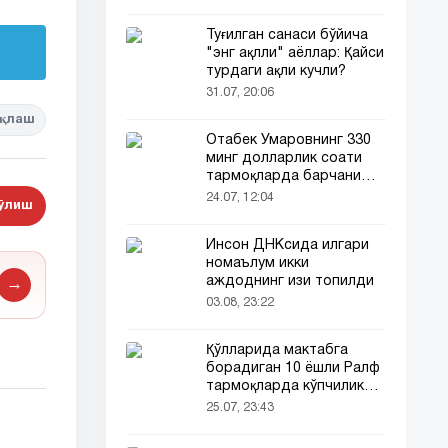
Туғилган санаси бўйича
"энг ақлли" аёллар: Қайси
турдаги ақли кучли?
31.07, 20:06
қлаш
Отабек Умаровнинг 330
минг долларлик соати
тармоқларда барчани
эътиборини тортди!
24.07, 12:04
бўлиш
Инсон ДНКсида илгари
номаълум икки
аждоднинг изи топилди
→
03.08, 23:22
Қўлларида мактабга
борадиган 10 ёшли Ралф
тармоқларда кўпчиликни
таъсирлантирди
25.07, 23:43