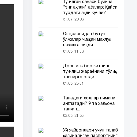
Туғилган санаси бўйича
"энг ақлли" аёллар: Қайси
турдаги ақли кучли?
31.07, 20:06
Ошқозонидан бутун
ўлжалар чиққан махлуқ
соҳилга чиқди
01.08, 11:53
Дрон илк бор китнинг
туғилиш жараёнини тўлиқ
тасвирга олди
01.08, 23:51
Танадаги холлар нимани
англатади? 9 та халқона
талқин...
02.08, 21:35
Уй ҳайвонлари учун талаб
қилинадиган паспортнинг