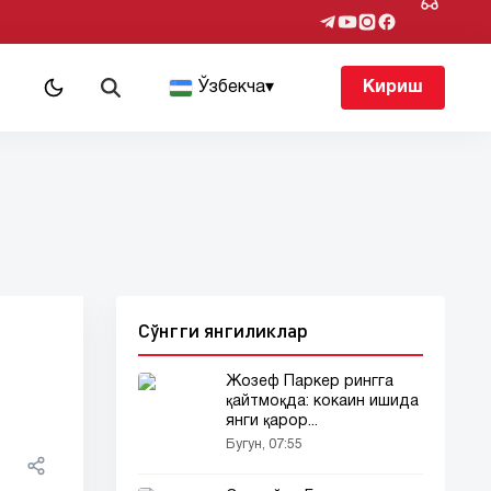
т
Ўзбекча
▾
Кириш
Сўнгги янгиликлар
Жозеф Паркер рингга
қайтмоқда: кокаин ишида
янги қарор...
Бугун, 07:55