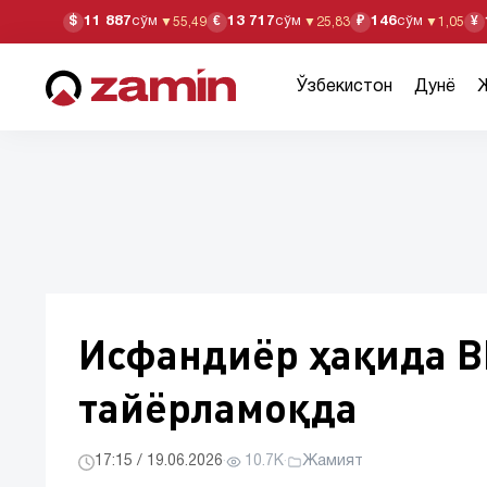
11 887
сўм
13 717
сўм
146
сўм
$
€
₽
¥
▼
55,49
▼
25,83
▼
1,05
Ўзбекистон
Дунё
Исфандиёр ҳақида B
тайёрламоқда
17:15 / 19.06.2026
·
10.7K
·
Жамият