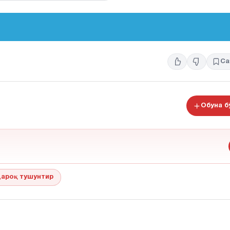
Са
Обуна 
ароқ тушунтир