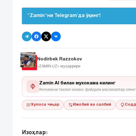
"Zamin"ни Telegram'да ўқинг!
Nodirbek Razzokov
«ZAMIN.UZ»
муҳаррири
Zamin AI билан мухокама килинг
Янгиликни тахлил килинг, фойдали маслихатлар олинг
Хулоса чиқар
Ижобий ва салбий
Содд
Изоҳлар
0