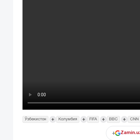
+
+
+
+
Ўзбекистон
Колумбия
FIFA
BBC
CNN
+
Zamin.u