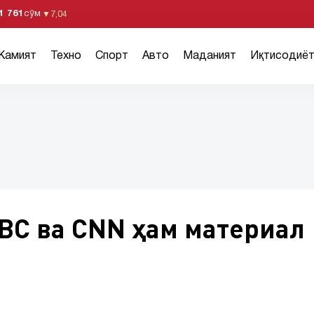
1 761
сўм
▼
7,04
Жамият
Техно
Спорт
Авто
Маданият
Иқтисодиё
BC ва CNN ҳам материал