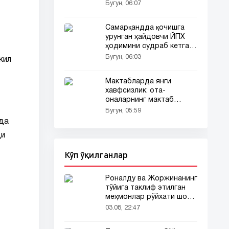
сабабли тўхтатди
Бугун, 06:07
Самарқандда қочишга
урунган ҳайдовчи ЙПХ
ҳодимини судраб кетгани
акс этган ҳолат барчани
Бугун, 06:03
кил
эътиборини тортди
Мактабларда янги
хавфсизлик: ота-
оналарнинг мактаб
ҳудудига кириши
Бугун, 05:59
чекланади
ида
ди
Кўп ўқилганлар
Роналду ва Жоржинанинг
тўйига таклиф этилган
меҳмонлар рўйхати шов-
шувда
03.08, 22:47