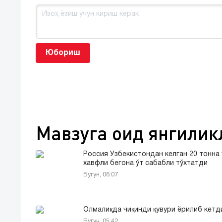
Юбориш
Мавзуга оид янгилик
Россия Ўзбекистондан келган 20 тонна
хавфли бегона ўт сабабли тўхтатди
Бугун, 06:07
Олмалиқда чиқинди қувури ёрилиб кетд
Бугун, 05:42