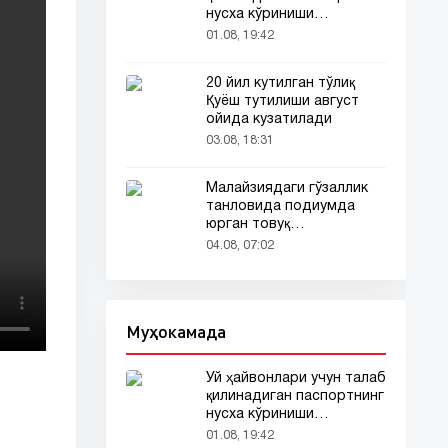
нусха кўриниши
тармоқларда тарқалди
01.08, 19:42
20 йил кутилган тўлиқ
Қуёш тутилиши август
ойида кузатилади
03.08, 18:31
Малайзиядаги гўзаллик
танловида подиумда
юрган товуқ
томошабинлар
04.08, 07:02
эътиборини тортди
Муҳокамада
Уй ҳайвонлари учун талаб
қилинадиган паспортнинг
нусха кўриниши
тармоқларда тарқалди
01.08, 19:42