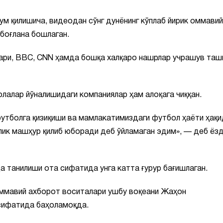
 қилишича, видеодан сўнг дунёнинг кўплаб йирик оммавий
 боғлана бошлаган.
лари, BBC, CNN ҳамда бошқа халқаро нашрлар учрашув таш
лалар йўналишидаги компаниялар ҳам алоқага чиққан.
футболга қизиқиши ва мамлакатимиздаги футбол ҳаёти ҳақ
ик машҳур қилиб юборади деб ўйламаган эдим», — деб ёз
а танилиши ота сифатида унга катта ғурур бағишлаган.
оммавий ахборот воситалари ушбу воқеани Жаҳон
 сифатида баҳоламоқда.