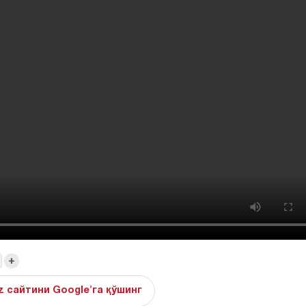
+
z сайтини Google'га қўшинг