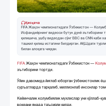
Қисқача
FIFA Жаҳон чемпионатидаги Ўзбекистон — Колумб
Исфандиёрнинг видеоси бутун дунё эътиборини 
қилишича, ушбу видеодан сўнг BBC ва CNN каби ха
ташкил қилиш истагини билдирган. АҚШдаги турли
билан алоқага чиққан.
FIFA
Жаҳон чемпионатидаги Ўзбекистон —
Колум
эътиборини тортди.
Ўйин давомида йиғлаб юборган ўзбекистонлик ё
суръатларда тарқалиб, миллионлаб инсонлар то
Кейинчалик колумбиялик мухлислар уни қўллаб-қу
воқеани янада таъсирли қилди.