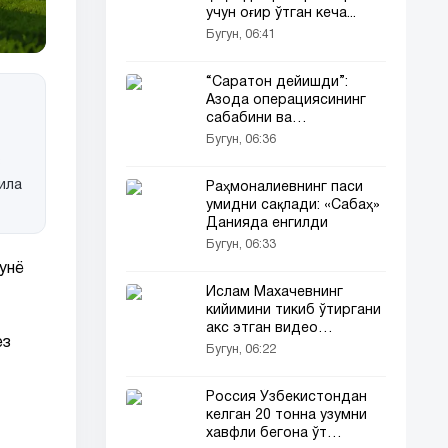
учун оғир ўтган кеча...
Бугун, 06:41
“Саратон дейишди”:
Азода операциясининг
сабабини ва
фарзандидан
Бугун, 06:36
айрилганини ўз
в
саҳифасида очиқ гапириб
ила
Раҳмоналиевнинг паси
берди
умидни сақлади: «Сабаҳ»
Данияда енгилди
Бугун, 06:33
унё
Ислам Махачевнинг
кийимини тикиб ўтиргани
акс этган видео
ез
мухлисларини ҳайрон
Бугун, 06:22
қолдирди (видео)
Россия Ўзбекистондан
келган 20 тонна узумни
хавфли бегона ўт