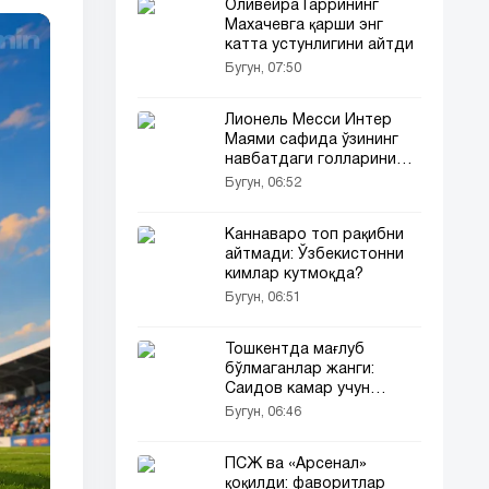
Оливейра Гаррининг
Махачевга қарши энг
катта устунлигини айтди
Бугун, 07:50
Лионель Месси Интер
Маями сафида ўзининг
навбатдаги голларини
урди
Бугун, 06:52
Каннаваро топ рақибни
айтмади: Ўзбекистонни
кимлар кутмоқда?
Бугун, 06:51
Тошкентда мағлуб
бўлмаганлар жанги:
Саидов камар учун
чиқади
Бугун, 06:46
ПСЖ ва «Арсенал»
қоқилди: фаворитлар