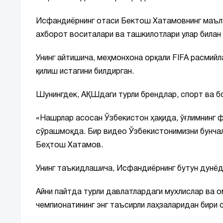
Исфандиёрнинг отаси Бектош Хатамовнинг маълум
ахборот воситалари ва ташкилотлари улар билан
Унинг айтишича, меҳмонхона орқали FIFA расмий
қилиш истагини билдирган.
Шунингдек, АҚШдаги турли брендлар, спорт ва бо
«Нашрлар асосан Ўзбекистон ҳақида, ўғлимнинг 
сўрашмоқда. Бир видео Ўзбекистонимизни бунчал
Беҳтош Хатамов.
Унинг таъкидлашича, Исфандиёрнинг бутун дунёд
Айни пайтда турли давлатлардаги мухлислар ва 
чемпионатининг энг таъсирли лаҳзаларидан бири