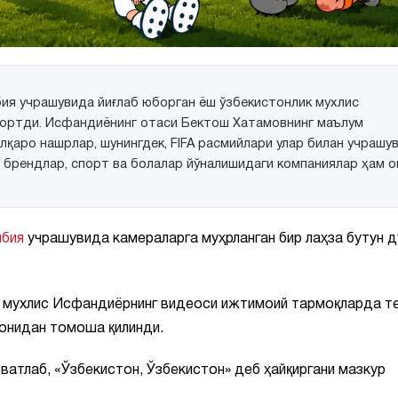
ия учрашувида йиғлаб юборган ёш ўзбекистонлик мухлис
тортди. Исфандиёнинг отаси Бектош Хатамовнинг маълум
лқаро нашрлар, шунингдек, FIFA расмийлари улар билан учрашу
 брендлар, спорт ва болалар йўналишидаги компаниялар ҳам о
бия
учрашувида камераларга муҳрланган бир лаҳза бутун д
ш мухлис Исфандиёрнинг видеоси ижтимоий тармоқларда т
монидан томоша қилинди.
вватлаб, «Ўзбекистон, Ўзбекистон» деб ҳайқиргани мазкур