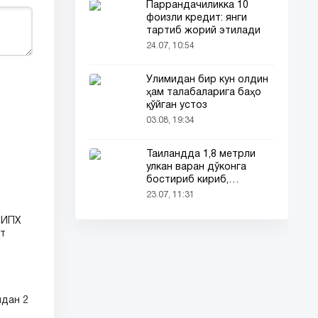
Паррандачиликка 10
фоизли кредит: янги
тартиб жорий этилади
24.07, 10:54
Ўлимидан бир кун олдин
ҳам талабаларига баҳо
қўйган устоз
03.08, 19:34
Таиландда 1,8 метрли
улкан варан дўконга
бостириб кириб,
харидорларни қўрқитиб
23.07, 11:31
юборди!
 ЙПХ
ат
идан 2