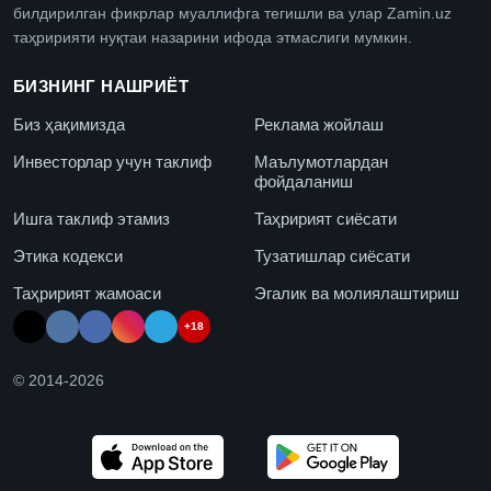
билдирилган фикрлар муаллифга тегишли ва улар Zamin.uz
таҳририяти нуқтаи назарини ифода этмаслиги мумкин.
БИЗНИНГ НАШРИЁТ
Биз ҳақимизда
Реклама жойлаш
Инвесторлар учун таклиф
Маълумотлардан
фойдаланиш
Ишга таклиф этамиз
Таҳририят сиёсати
Этика кодекси
Тузатишлар сиёсати
Таҳририят жамоаси
Эгалик ва молиялаштириш
+18
© 2014-
2026