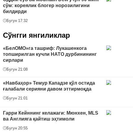
сўм: кореялик блогер норозилигини
билдирди
Бугун 17:32
Сўнгги янгиликлар
«БелОМО»га ташриф: Лукашенкога
топширилган кучли НАТО дурбинининг
сирлари
Бугун 21:08
«Навбаҳор» Темур Кападзе қўл остида
ғалабали серияни давом эттирмоқда
Бугун 21:01
Гарри Кейннинг келажаги: Мюнхен, MLS
ва Англияга қайтиш эҳтимоли
Бугун 20:55