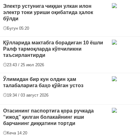
Электр устунига чиққан улкан илон
электр токи уриши оқибатида ҳалок
бўлди
Бугун 05:20
Қўлларида мактабга борадиган 10 ёшли
Ралф тармоқларда кўпчиликни
таъсирлантирди
23:43 / 25 июл 2026
Ўлимидан бир кун олдин ҳам
талабаларига баҳо қўйган устоз
19:34 / 03 август 2026
Отасининг паспортига қора ручкада
“ижод” қилган болакайнинг иши
барчанинг диққатини тортди
Кеча 14:20