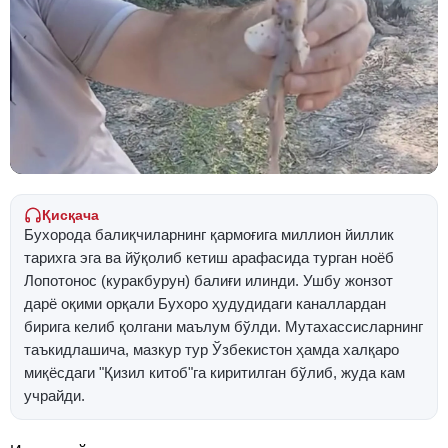
Қисқача
Бухорода балиқчиларнинг қармоғига миллион йиллик
тарихга эга ва йўқолиб кетиш арафасида турган ноёб
Лопотонос (куракбурун) балиғи илинди. Ушбу жонзот
дарё оқими орқали Бухоро ҳудудидаги каналлардан
бирига келиб қолгани маълум бўлди. Мутахассисларнинг
таъкидлашича, мазкур тур Ўзбекистон ҳамда халқаро
миқёсдаги "Қизил китоб"га киритилган бўлиб, жуда кам
учрайди.