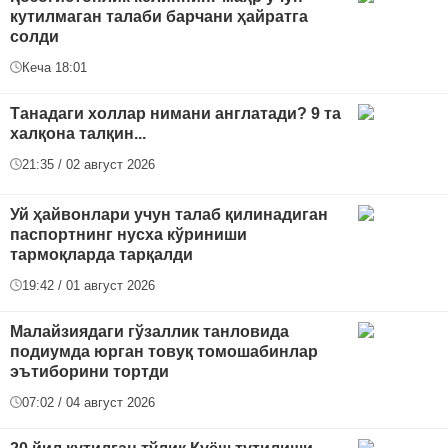
кутилмаган талаби барчани ҳайратга
солди
Кеча 18:01
Танадаги холлар нимани англатади? 9 та
халқона талқин...
21:35 / 02 август 2026
Уй ҳайвонлари учун талаб қилинадиган
паспортнинг нусха кўриниши
тармоқларда тарқалди
19:42 / 01 август 2026
Малайзиядаги гўзаллик танловида
подиумда юрган товуқ томошабинлар
эътиборини тортди
07:02 / 04 август 2026