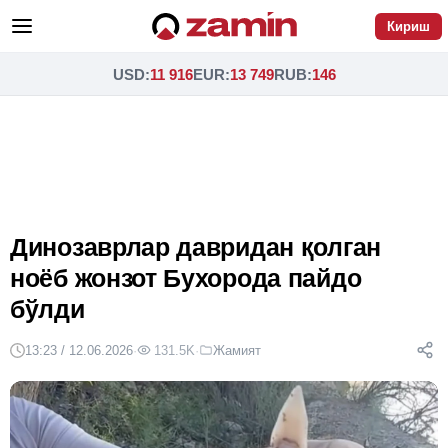
Кириш
USD
:
11 916
EUR
:
13 749
RUB
:
146
Динозаврлар давридан қолган
ноёб жонзот Бухорода пайдо
бўлди
13:23 / 12.06.2026
·
131.5K
·
Жамият