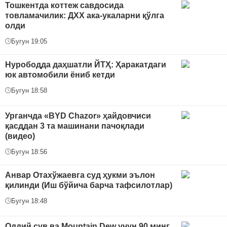
Тошкентда коттеж савдосида
товламачилик: ДХХ ака-укаларни қўлга
олди
Бугун 19:05
Нурободда даҳшатли ЙТҲ: Ҳаракатдаги
юк автомобили ёниб кетди
Бугун 18:58
Урганчда «BYD Chazor» ҳайдовчиси
қасддан 3 та машинани пачоқлади
(видео)
Бугун 18:56
Анвар Отахўжаевга суд ҳукми эълон
қилинди (Иш бўйича барча тафсилотлар)
Бугун 18:48
Оддий сув ва Mountain Dew учун 90 минг