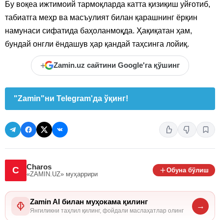
Бу воқеа ижтимоий тармоқларда катта қизиқиш уйғотиб,
табиатга меҳр ва масъулият билан қарашнинг ёрқин
намунаси сифатида баҳоланмоқда. Ҳақиқатан ҳам,
бундай онгли ёндашув ҳар қандай таҳсинга лойиқ.
+
Zamin.uz сайтини Google'га қўшинг
"Zamin"ни Telegram'да ўқинг!
Charos
C
Обуна бўлиш
«ZAMIN.UZ»
муҳаррири
Zamin AI билан муҳокама қилинг
→
Янгиликни таҳлил қилинг, фойдали маслаҳатлар олинг