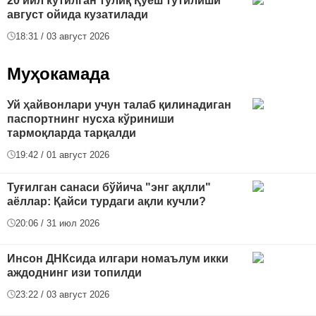
20 йил кутилган тўлиқ Қуёш тутилиши
август ойида кузатилади
18:31 / 03 август 2026
Муҳокамада
Уй ҳайвонлари учун талаб қилинадиган
паспортнинг нусха кўриниши
тармоқларда тарқалди
19:42 / 01 август 2026
Туғилган санаси бўйича "энг ақлли"
аёллар: Қайси турдаги ақли кучли?
20:06 / 31 июл 2026
Инсон ДНКсида илгари номаълум икки
аждоднинг изи топилди
23:22 / 03 август 2026