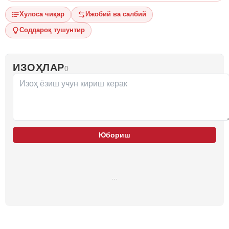
Хулоса чиқар
Ижобий ва салбий
Соддароқ тушунтир
ИЗОҲЛАР
0
Юбориш
…