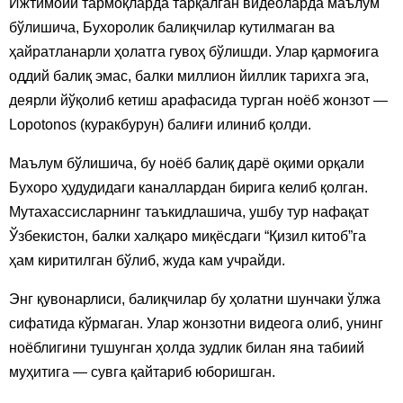
Ижтимоий тармоқларда тарқалган видеоларда маълум
бўлишича, Бухоролик балиқчилар кутилмаган ва
ҳайратланарли ҳолатга гувоҳ бўлишди. Улар қармоғига
оддий балиқ эмас, балки миллион йиллик тарихга эга,
деярли йўқолиб кетиш арафасида турган ноёб жонзот —
Lopotonos (куракбурун) балиғи илиниб қолди.
Маълум бўлишича, бу ноёб балиқ дарё оқими орқали
Бухоро ҳудудидаги каналлардан бирига келиб қолган.
Мутахассисларнинг таъкидлашича, ушбу тур нафақат
Ўзбекистон, балки халқаро миқёсдаги “Қизил китоб”га
ҳам киритилган бўлиб, жуда кам учрайди.
Энг қувонарлиси, балиқчилар бу ҳолатни шунчаки ўлжа
сифатида кўрмаган. Улар жонзотни видеога олиб, унинг
ноёблигини тушунган ҳолда зудлик билан яна табиий
муҳитига — сувга қайтариб юборишган.