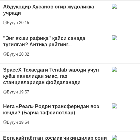
Абдуқодир Ҳусанов оғир жудоликка
учради
Бугун 20:15
"Энг яхши рафиқа" қайси санада
туғилган? Антиқа рейтинг...
Бугун 20:02
SpaceX Техасдаги Terafab заводи учун
қуёш панелидан эмас, газ
станцияларидан фойдаланади
Бугун 19:57
Нега «Реал» Родри трансферидан воз
кечди? (Барча тафсилотлар)
Бугун 19:54
Ерга қайтаётган космик чиқиндилар сони