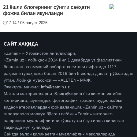
21 ёшли блогернинг сўнгги саёҳати
фожиа билан якунланди
17:14 / 05 август 2026
САЙТ ҲАҚИДА
«Zamin» – Ўзбекистон янгиликлари.
«Zamin.uz» лойиҳаси 2014 йил 1 декабрда ўз фаолиятини
бошлаган ва оммавий ахборот воситаси сифатида 1117-
рақамли гувоҳнома билан 2016 йил 5 июлда давлат рўйхатидан
ўтган. Лойиҳа муассиси — «ALLTEN» МЧЖ.
Электрон манзил:
info@zamin.uz
.
Матнли материалларни тўлиқ кўчириш ёки қисман иқтибос
келтиришга, шунингдек, фотографик, график, аудио ва/ёки
видеоматериаллардан фойдаланишга «Zamin.uz» сайтига
гиперҳавола мавжуд бўлган ва/ёки «Zamin» интернет-
нашрининг муаллифлигини кўрсатувчи ёзув илова қилинган
тақдирда йўл қўйилади.
Сайтда эълон қилинаётган муаллифлик мақолаларида