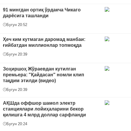
91 мингдан ортиқ ўрдакча Чикаго
дарёсига ташланди
Бугун 20:52
Ҳеч ким кутмаган даромад манбаи:
ғийбатдан миллионлар топмоқда
Бугун 20:39
Зоҳиршоҳ Жўраевдан кутилган
премьера: "Қайдасан" номли клип
тақдим этилди (видео)
Бугун 20:39
АҚШда оффшор шамол электр
станциялари лойиҳаларини бекор
қилишга 4 млрд доллар сарфланди
Бугун 20:24