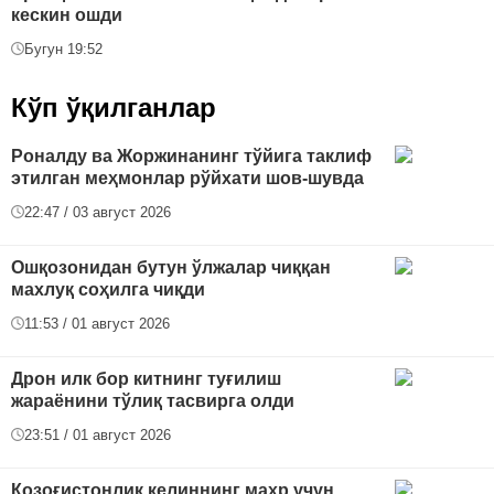
кескин ошди
Бугун 19:52
Кўп ўқилганлар
Роналду ва Жоржинанинг тўйига таклиф
этилган меҳмонлар рўйхати шов-шувда
22:47 / 03 август 2026
Ошқозонидан бутун ўлжалар чиққан
махлуқ соҳилга чиқди
11:53 / 01 август 2026
Дрон илк бор китнинг туғилиш
жараёнини тўлиқ тасвирга олди
23:51 / 01 август 2026
Қозоғистонлик келиннинг маҳр учун