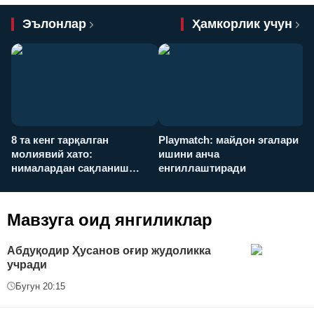
Эълонлар
Ҳамкорлик учун
8 та кенг тарқалган
Playmatch: майдон эгалари
P
молиявий хато:
ишини анча
у
нималардан сақланиш
енгиллаштиради
х
керак?
Мавзуга оид янгиликлар
Абдуқодир Ҳусанов оғир жудоликка
учради
Бугун 20:15