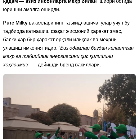
қадам — азиз инсонларга меҳр билан
” шиори остида
юришни амалга оширди.
Pure Milky
вакилларининг таъкидлашича, улар учун бу
тадбирда қатнашиш фақат жисмоний ҳаракат эмас,
балки ҳар бир ҳаракат орқали илиқлик ва меҳрни
улашиш имкониятидир. “
Биз одамлар биздан келаётган
меҳр ва табиийлик энергиясини ҳис қилишини
хоҳлаймиз
”, — дейишди бренд вакиллари.