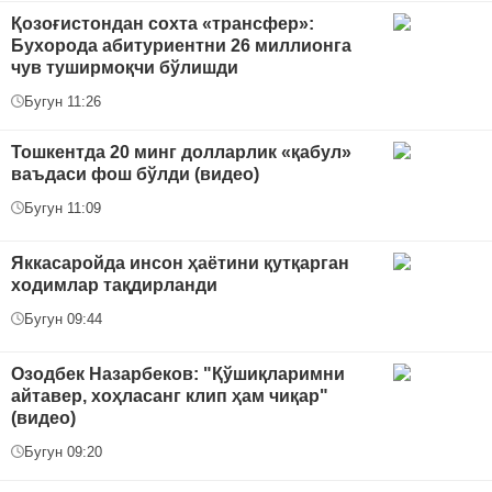
Қозоғистондан сохта «трансфер»:
Бухорода абитуриентни 26 миллионга
чув туширмоқчи бўлишди
Бугун 11:26
Тошкентда 20 минг долларлик «қабул»
ваъдаси фош бўлди (видео)
Бугун 11:09
Яккасаройда инсон ҳаётини қутқарган
ходимлар тақдирланди
Бугун 09:44
Озодбек Назарбеков: "Қўшиқларимни
айтавер, хоҳласанг клип ҳам чиқар"
(видео)
Бугун 09:20