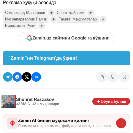
Реклама ҳуқуқи асосида
+
+
Самарқанд Марафони
Спорт Байрами
+
+
Инсонпарварлик Рамзи
Табиий Маҳсулотлар
+
Бирдамлик Руҳи
+
Zamin.uz сайтини Google'га қўшинг
"Zamin"ни Telegram'да ўқинг!
Shuhrat Razzakov
Обуна бўлиш
«ZAMIN.UZ»
муҳаррири
Zamin AI билан муҳокама қилинг
→
Янгиликни таҳлил қилинг, фойдали маслаҳатлар олинг