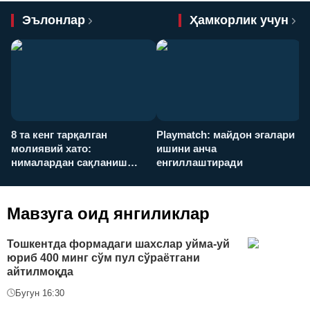
Эълонлар
Ҳамкорлик учун
8 та кенг тарқалган
Playmatch: майдон эгалари
P
молиявий хато:
ишини анча
у
нималардан сақланиш
енгиллаштиради
х
керак?
Мавзуга оид янгиликлар
Тошкентда формадаги шахслар уйма-уй
юриб 400 минг сўм пул сўраётгани
айтилмоқда
Бугун 16:30