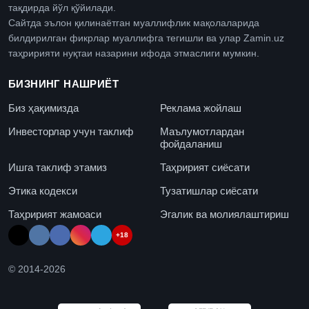
тақдирда йўл қўйилади.
Сайтда эълон қилинаётган муаллифлик мақолаларида
билдирилган фикрлар муаллифга тегишли ва улар Zamin.uz
таҳририяти нуқтаи назарини ифода этмаслиги мумкин.
БИЗНИНГ НАШРИЁТ
Биз ҳақимизда
Реклама жойлаш
Инвесторлар учун таклиф
Маълумотлардан
фойдаланиш
Ишга таклиф этамиз
Таҳририят сиёсати
Этика кодекси
Тузатишлар сиёсати
Таҳририят жамоаси
Эгалик ва молиялаштириш
+18
© 2014-
2026