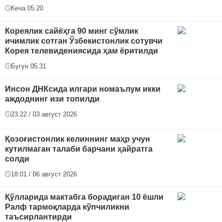
Кеча 05:20
Кореялик сайёҳга 90 минг сўмлик
ичимлик сотган Ўзбекистонлик сотувчи
Корея телевидениясида ҳам ёритилди
Бугун 05:31
Инсон ДНКсида илгари номаълум икки
аждоднинг изи топилди
23:22 / 03 август 2026
Қозоғистонлик келиннинг маҳр учун
кутилмаган талаби барчани ҳайратга
солди
18:01 / 06 август 2026
Қўлларида мактабга борадиган 10 ёшли
Ралф тармоқларда кўпчиликни
таъсирлантирди