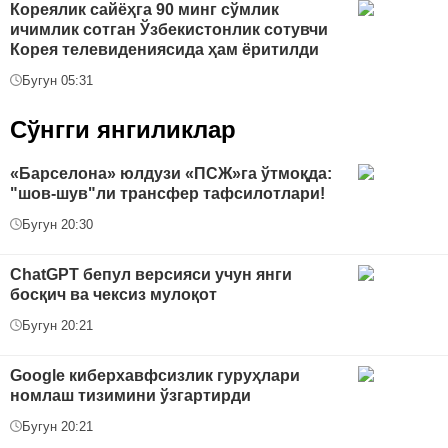
Кореялик сайёҳга 90 минг сўмлик
ичимлик сотган Ўзбекистонлик сотувчи
Корея телевидениясида ҳам ёритилди
Бугун 05:31
Сўнгги янгиликлар
«Барселона» юлдузи «ПСЖ»га ўтмоқда:
"шов-шув"ли трансфер тафсилотлари!
Бугун 20:30
ChatGPT бепул версияси учун янги
босқич ва чексиз мулоқот
Бугун 20:21
Google киберхавфсизлик гуруҳлари
номлаш тизимини ўзгартирди
Бугун 20:21