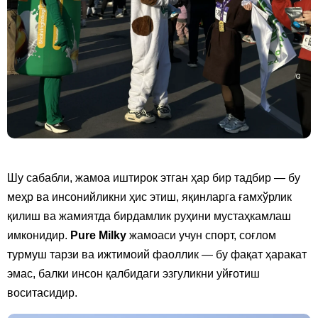
Шу сабабли, жамоа иштирок этган ҳар бир тадбир — бу
меҳр ва инсонийликни ҳис этиш, яқинларга ғамхўрлик
қилиш ва жамиятда бирдамлик руҳини мустаҳкамлаш
имконидир.
Pure Milky
жамоаси учун спорт, соғлом
турмуш тарзи ва ижтимоий фаоллик — бу фақат ҳаракат
эмас, балки инсон қалбидаги эзгуликни уйғотиш
воситасидир.