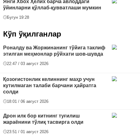
Янги Xbox Ҳелих барча авлоддаги
ўйинларни қўллаб-қувватлаши мумкин
Бугун 19:28
Кўп ўқилганлар
Роналду ва Жоржинанинг тўйига таклиф
этилган меҳмонлар рўйхати шов-шувда
22:47 / 03 август 2026
Қозоғистонлик келиннинг маҳр учун
кутилмаган талаби барчани ҳайратга
солди
18:01 / 06 август 2026
Дрон илк бор китнинг туғилиш
жараёнини тўлиқ тасвирга олди
23:51 / 01 август 2026