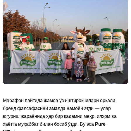
Марафон пайтида жамоа ўз иштирокчилари орқали
бренд фалсафасини амалда намоён этди — улар
югуриш жараёнида ҳар бир қадамни меҳр, илҳом ва
ҳаётга муҳаббат билан босиб ўтди. Бу эса
Pure