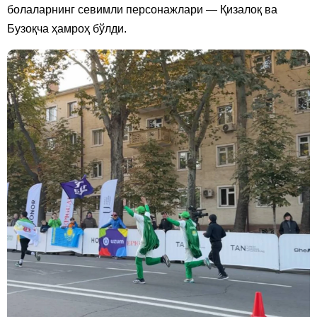
болаларнинг севимли персонажлари — Қизалоқ ва
Бузоқча ҳамроҳ бўлди.