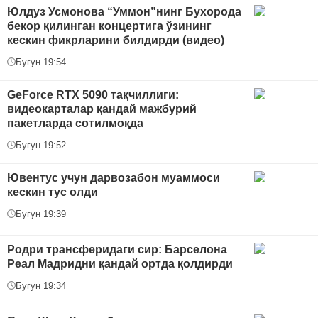
Юлдуз Усмонова “Уммон”нинг Бухорода
бекор қилинган концертига ўзининг
кескин фикрларини билдирди (видео)
Бугун 19:54
GeForce RTX 5090 тақчиллиги:
видеокарталар қандай мажбурий
пакетларда сотилмоқда
Бугун 19:52
Ювентус учун дарвозабон муаммоси
кескин тус олди
Бугун 19:39
Родри трансферидаги сир: Барселона
Реал Мадридни қандай ортда қолдирди
Бугун 19:34