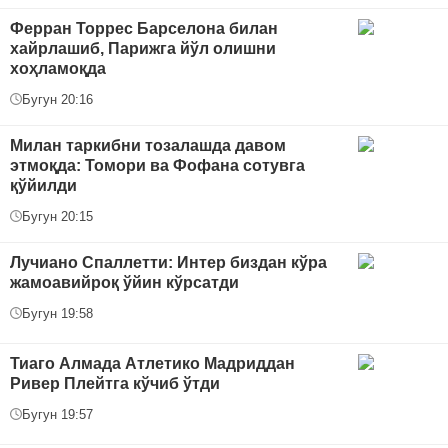
Ферран Торрес Барселона билан
хайрлашиб, Парижга йўл олишни
хоҳламоқда
Бугун 20:16
Милан таркибни тозалашда давом
этмоқда: Томори ва Фофана сотувга
қўйилди
Бугун 20:15
Лучиано Спаллетти: Интер биздан кўра
жамоавийроқ ўйин кўрсатди
Бугун 19:58
Тиаго Алмада Атлетико Мадриддан
Ривер Плейтга кўчиб ўтди
Бугун 19:57