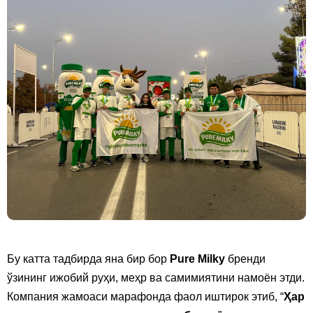
Бу катта тадбирда яна бир бор
Pure Milky
бренди
ўзининг ижобий руҳи, меҳр ва самимиятини намоён этди.
Компания жамоаси марафонда фаол иштирок этиб, “
Ҳар