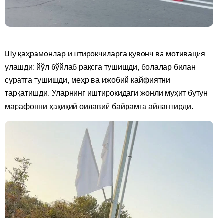
Шу қаҳрамонлар иштирокчиларга қувонч ва мотивация
улашди: йўл бўйлаб рақсга тушишди, болалар билан
суратга тушишди, меҳр ва ижобий кайфиятни
тарқатишди. Уларнинг иштирокидаги жонли муҳит бутун
марафонни ҳақиқий оилавий байрамга айлантирди.