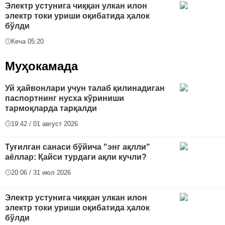
Электр устунига чиққан улкан илон
электр токи уриши оқибатида ҳалок
бўлди
Кеча 05:20
Муҳокамада
Уй ҳайвонлари учун талаб қилинадиган
паспортнинг нусха кўриниши
тармоқларда тарқалди
19:42 / 01 август 2026
Туғилган санаси бўйича "энг ақлли"
аёллар: Қайси турдаги ақли кучли?
20:06 / 31 июл 2026
Электр устунига чиққан улкан илон
электр токи уриши оқибатида ҳалок
бўлди