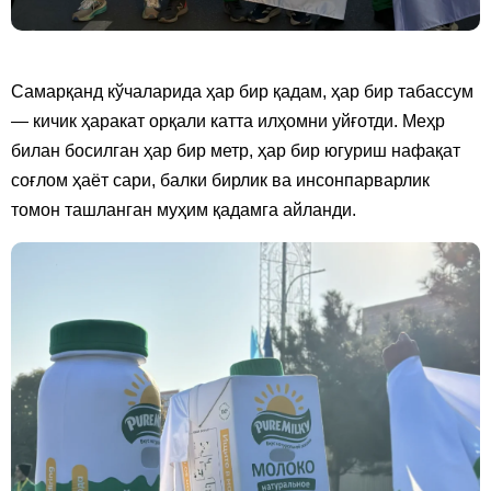
Самарқанд кўчаларида ҳар бир қадам, ҳар бир табассум
— кичик ҳаракат орқали катта илҳомни уйғотди. Меҳр
билан босилган ҳар бир метр, ҳар бир югуриш нафақат
соғлом ҳаёт сари, балки бирлик ва инсонпарварлик
томон ташланган муҳим қадамга айланди.