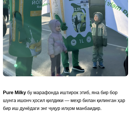
Pure Milky
бу марафонда иштирок этиб, яна бир бор
шунга ишонч ҳосил қилдики — меҳр билан қилинган ҳар
бир иш дунёдаги энг чуқур илҳом манбаидир.