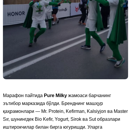
Марафон пайтида
Pure Milky
жамоаси барчанинг
эътибор марказида бўлди. Бренднинг машҳур
қаҳрамонлари — Mr. Protein, Kefirman, Kalsiyjon ва Master
Sır, шунингдек Bio Kefir, Yogurt, Sirok ва Sut образлари
иштирокчилар билан бирга югуришди. Уларга