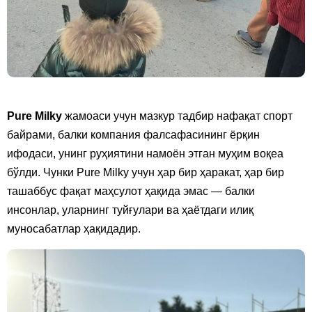
Pure Milky
жамоаси учун мазкур тадбир нафақат спорт
байрами, балки компания фалсафасининг ёрқин
ифодаси, унинг руҳиятини намоён этган муҳим воқеа
бўлди. Чунки Pure Milky учун ҳар бир ҳаракат, ҳар бир
ташаббус фақат маҳсулот ҳақида эмас — балки
инсонлар, уларнинг туйғулари ва ҳаётдаги илиқ
муносабатлар ҳақидадир.