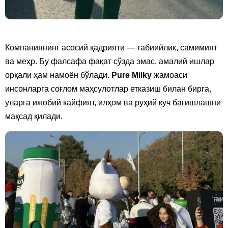
Компаниянинг асосий қадрияти — табиийлик, самимият
ва меҳр. Бу фалсафа фақат сўзда эмас, амалий ишлар
орқали ҳам намоён бўлади.
Pure Milky
жамоаси
инсонларга соғлом маҳсулотлар етказиш билан бирга,
уларга ижобий кайфият, илҳом ва руҳий куч бағишлашни
мақсад қилади.