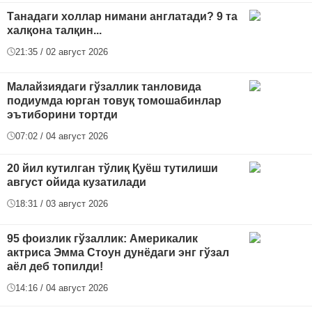
Танадаги холлар нимани англатади? 9 та
халқона талқин...
21:35 / 02 август 2026
Малайзиядаги гўзаллик танловида
подиумда юрган товуқ томошабинлар
эътиборини тортди
07:02 / 04 август 2026
20 йил кутилган тўлиқ Қуёш тутилиши
август ойида кузатилади
18:31 / 03 август 2026
95 фоизлик гўзаллик: Америкалик
актриса Эмма Стоун дунёдаги энг гўзал
аёл деб топилди!
14:16 / 04 август 2026