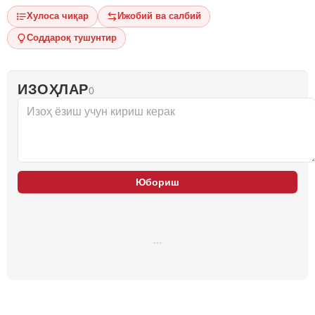
Хулоса чиқар
Ижобий ва салбий
Соддароқ тушунтир
ИЗОҲЛАР
0
Юбориш
…