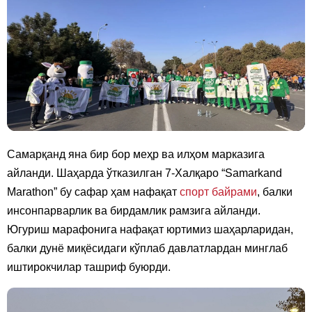
Самарқанд яна бир бор меҳр ва илҳом марказига
айланди. Шаҳарда ўтказилган 7-Халқаро “Samarkand
Marathon” бу сафар ҳам нафақат
спорт байрами
, балки
инсонпарварлик ва бирдамлик рамзига айланди.
Югуриш марафонига нафақат юртимиз шаҳарларидан,
балки дунё миқёсидаги кўплаб давлатлардан минглаб
иштирокчилар ташриф буюрди.