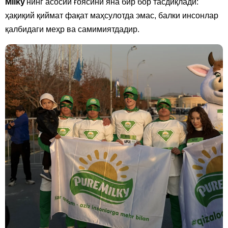
Milky
'нинг асосий ғоясини яна бир бор тасдиқлади:
ҳақиқий қиймат фақат маҳсулотда эмас, балки инсонлар
қалбидаги меҳр ва самимиятдадир.