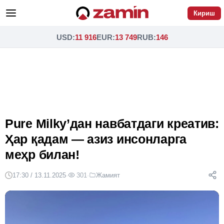
Кириш
USD
:
11 916
EUR
:
13 749
RUB
:
146
Pure Milky’дан навбатдаги креатив:
Ҳар қадам — азиз инсонларга
меҳр билан!
17:30 / 13.11.2025
·
301
·
Жамият