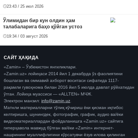
23:43 / 25 июл 2026
Ўлимидан бир кун олдин ҳам
талабаларига баҳо қўйган устоз
19:34 / 03 август 2026
САЙТ ҲАҚИДА
«Zamin» – Ўзбекистон янгиликлари.
«Zamin.uz» лойиҳаси 2014 йил 1 декабрда ўз фаолиятини
бошлаган ва оммавий ахборот воситаси сифатида 1117-
рақамли гувоҳнома билан 2016 йил 5 июлда давлат рўйхатидан
ўтган. Лойиҳа муассиси — «ALLTEN» МЧЖ.
Электрон манзил:
info@zamin.uz
.
Матнли материалларни тўлиқ кўчириш ёки қисман иқтибос
келтиришга, шунингдек, фотографик, график, аудио ва/ёки
видеоматериаллардан фойдаланишга «Zamin.uz» сайтига
гиперҳавола мавжуд бўлган ва/ёки «Zamin» интернет-
нашрининг муаллифлигини кўрсатувчи ёзув илова қилинган