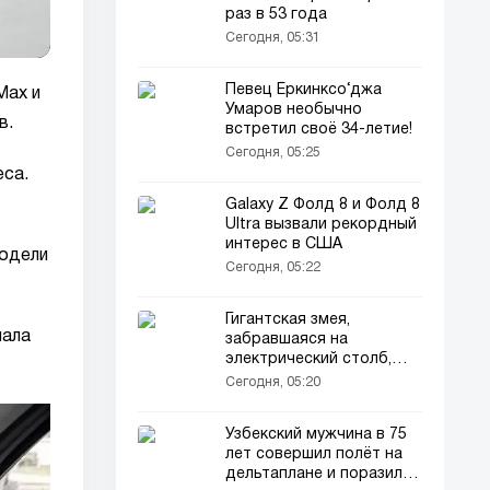
раз в 53 года
Сегодня, 05:31
Певец Ёркинксо‘джа
Max и
Умаров необычно
в.
встретил своё 34-летие!
Сегодня, 05:25
еса.
Galaxy Z Фолд 8 и Фолд 8
Ultra вызвали рекордный
интерес в США
модели
Сегодня, 05:22
Гигантская змея,
чала
забравшаяся на
электрический столб,
погибла от удара током
Сегодня, 05:20
Узбекский мужчина в 75
лет совершил полёт на
дельтаплане и поразил