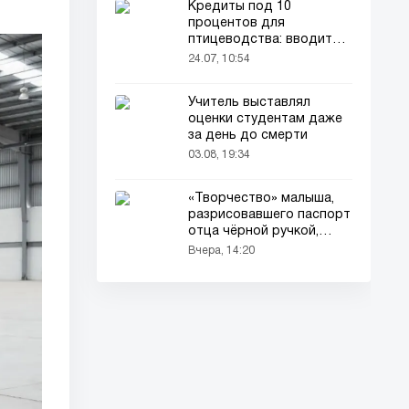
Кредиты под 10
процентов для
птицеводства: вводится
новый порядок
24.07, 10:54
Учитель выставлял
оценки студентам даже
за день до смерти
03.08, 19:34
«Творчество» малыша,
разрисовавшего паспорт
отца чёрной ручкой,
привлекло всеобщее
Вчера, 14:20
внимание