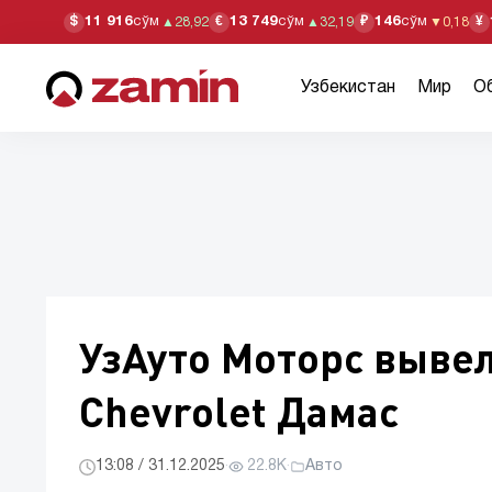
11 916
сўм
13 749
сўм
146
сўм
$
€
₽
¥
▲
28,92
▲
32,19
▼
0,18
Узбекистан
Мир
О
УзАуто Моторс выве
Chevrolet Дамас
13:08 / 31.12.2025
·
22.8K
·
Авто