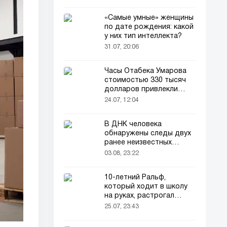
«Самые умные» женщины
по дате рождения: какой
у них тип интеллекта?
31.07, 20:06
Часы Отабека Умарова
стоимостью 330 тысяч
долларов привлекли
всеобщее внимание в
24.07, 12:04
сети!
В ДНК человека
обнаружены следы двух
ранее неизвестных
предков
03.08, 23:22
10-летний Ральф,
который ходит в школу
на руках, растрогал
пользователей соцсетей
25.07, 23:43