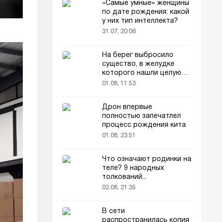
«Самые умные» женщины
по дате рождения: какой
у них тип интеллекта?
31.07, 20:06
На берег выбросило
существо, в желудке
которого нашли целую
добычу
01.08, 11:53
Дрон впервые
полностью запечатлел
процесс рождения кита
01.08, 23:51
Что означают родинки на
теле? 9 народных
толкований...
02.08, 21:35
В сети
распространилась копия