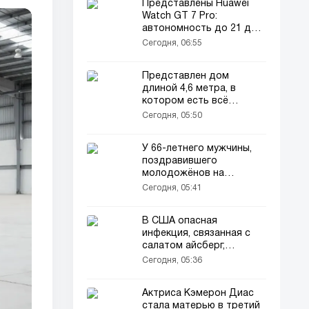
Представлены Huawei
Watch GT 7 Pro:
автономность до 21 дня
и новые функции
Сегодня, 06:55
Представлен дом
длиной 4,6 метра, в
котором есть всё
необходимое
Сегодня, 05:50
У 66-летнего мужчины,
поздравившего
молодожёнов на
свадьбе, возбудили
Сегодня, 05:41
уголовное дело
В США опасная
инфекция, связанная с
салатом айсберг,
распространилась на 15
Сегодня, 05:36
штатов!
Актриса Кэмерон Диас
стала матерью в третий