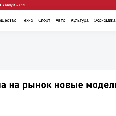
1 766
сўм
▲
4,29
бщество
Техно
Спорт
Авто
Культура
Экономика
ла на рынок новые модел