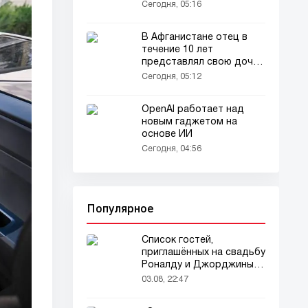
пользователей сети
Сегодня, 05:16
В Афганистане отец в
течение 10 лет
представлял свою дочь
окружающим как
Сегодня, 05:12
мальчика
OpenAI работает над
новым гаджетом на
основе ИИ
Сегодня, 04:56
Популярное
Список гостей,
приглашённых на свадьбу
Роналду и Джорджины,
вызвал ажиотаж
03.08, 22:47