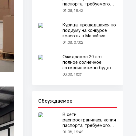
паспорта, требуемого
для домашних животных
01.08, 19:42
Курица, прошедшаяся по
подиуму на конкурсе
красоты в Малайзии,
привлекла внимание
04.08, 07:02
зрителей
Ожидаемое 20 лет
полное солнечное
затмение можно будет
наблюдать в августе
03.08, 18:31
Обсуждаемое
В сети
распространилась копия
паспорта, требуемого
для домашних животных
01.08, 19:42