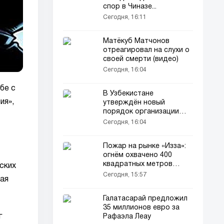
спор в Чиназе...
Сегодня, 16:11
Матёкуб Матчонов
отреагировал на слухи о
своей смерти (видео)
Сегодня, 16:04
бе с
В Узбекистане
ия»,
утверждён новый
порядок организации
платных автомобильных
Сегодня, 16:04
дорог
Пожар на рынке «Изза»:
огнём охвачено 400
квадратных метров
ских
(видео)
Сегодня, 15:57
кая
Галатасарай предложил
35 миллионов евро за
г
Рафаэла Леау