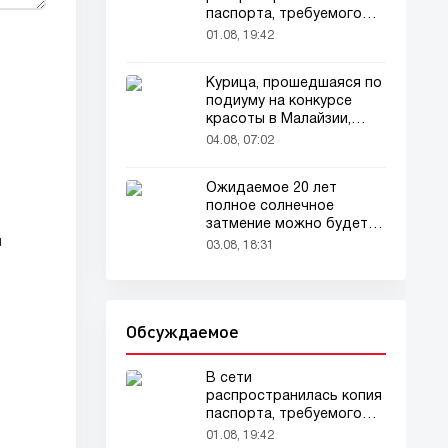
паспорта, требуемого
для домашних животных
01.08, 19:42
Курица, прошедшаяся по
подиуму на конкурсе
красоты в Малайзии,
привлекла внимание
04.08, 07:02
зрителей
Ожидаемое 20 лет
полное солнечное
затмение можно будет
м
наблюдать в августе
03.08, 18:31
Обсуждаемое
В сети
распространилась копия
паспорта, требуемого
для домашних животных
01.08, 19:42