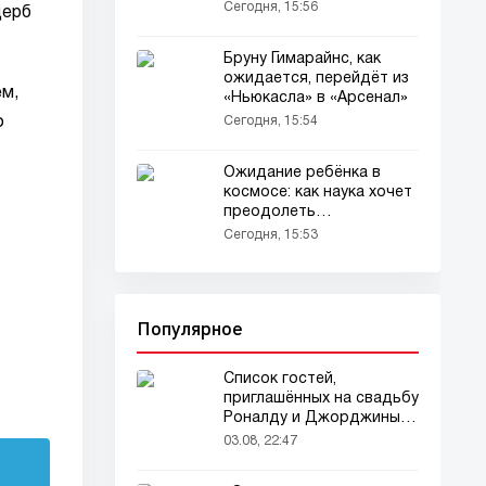
Сегодня, 15:56
щерб
Бруну Гимарайнс, как
ожидается, перейдёт из
ем,
«Ньюкасла» в «Арсенал»
о
Сегодня, 15:54
Ожидание ребёнка в
космосе: как наука хочет
преодолеть
биологические барьеры
Сегодня, 15:53
Популярное
Список гостей,
приглашённых на свадьбу
Роналду и Джорджины,
вызвал ажиотаж
03.08, 22:47