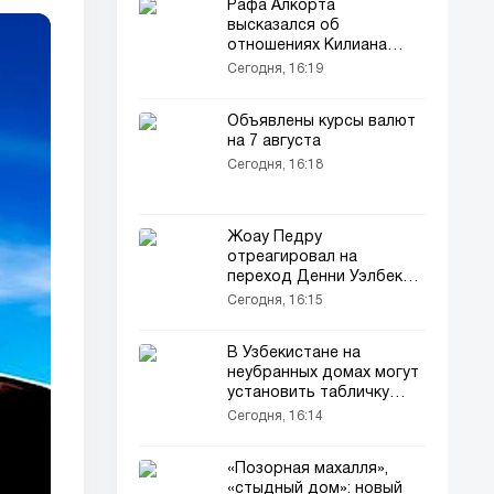
Рафа Алкорта
высказался об
отношениях Килиана
Мбаппе и Винисиуса
Сегодня, 16:19
Жуниора
Объявлены курсы валют
на 7 августа
Сегодня, 16:18
Жоау Педру
отреагировал на
переход Денни Уэлбека в
«Челси»
Сегодня, 16:15
В Узбекистане на
неубранных домах могут
установить табличку
«Позорный дом»
Сегодня, 16:14
«Позорная махалля»,
«стыдный дом»: новый