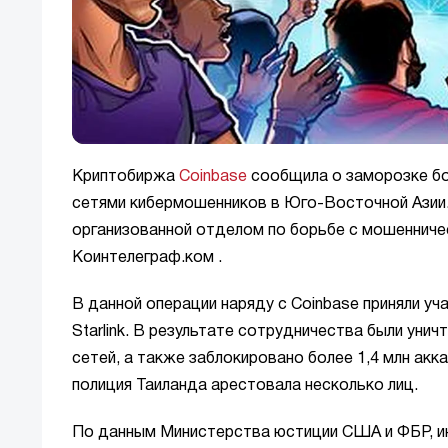
Криптобиржа
Coinbase
сообщила о заморозке бол
сетями кибермошенников в Юго-Восточной Азии.
организованной отделом по борьбе с мошеннич
Коинтелеграф.ком
.
В данной операции наряду с Coinbase приняли уча
Starlink. В результате сотрудничества были ун
сетей, а также заблокировано более 1,4 млн акк
полиция Таиланда арестовала несколько лиц.
По данным Министерства юстиции США и ФБР, ин