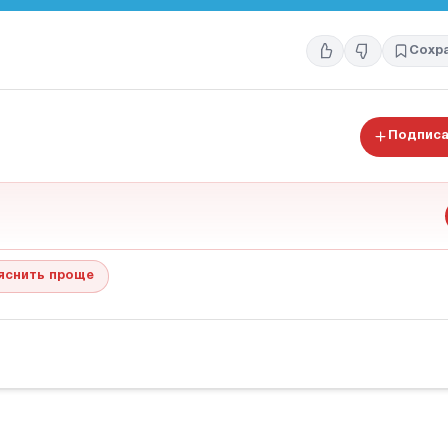
Сохр
Подписа
яснить проще