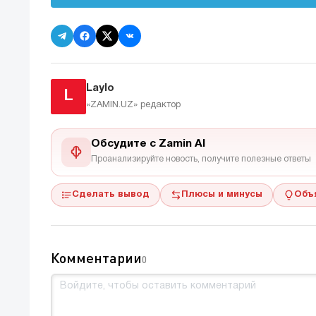
Laylo
L
«ZAMIN.UZ»
редактор
Обсудите с Zamin AI
Проанализируйте новость, получите полезные ответы
Сделать вывод
Плюсы и минусы
Объ
Комментарии
0