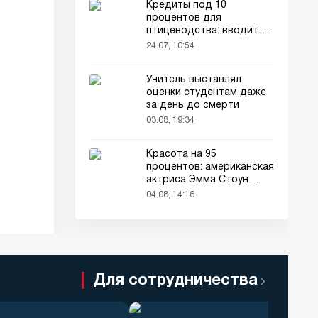
Кредиты под 10
процентов для
птицеводства: вводится
новый порядок
24.07, 10:54
Учитель выставлял
оценки студентам даже
за день до смерти
03.08, 19:34
Красота на 95
процентов: американская
актриса Эмма Стоун
признана самой красивой
04.08, 14:16
женщиной в мире!
Для сотрудничества