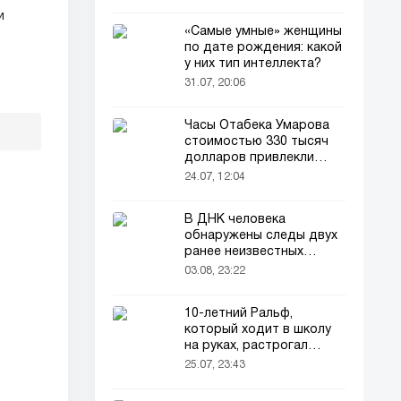
и
«Самые умные» женщины
?
по дате рождения: какой
у них тип интеллекта?
31.07, 20:06
Часы Отабека Умарова
стоимостью 330 тысяч
долларов привлекли
всеобщее внимание в
24.07, 12:04
сети!
В ДНК человека
обнаружены следы двух
ранее неизвестных
предков
03.08, 23:22
10-летний Ральф,
который ходит в школу
на руках, растрогал
пользователей соцсетей
25.07, 23:43