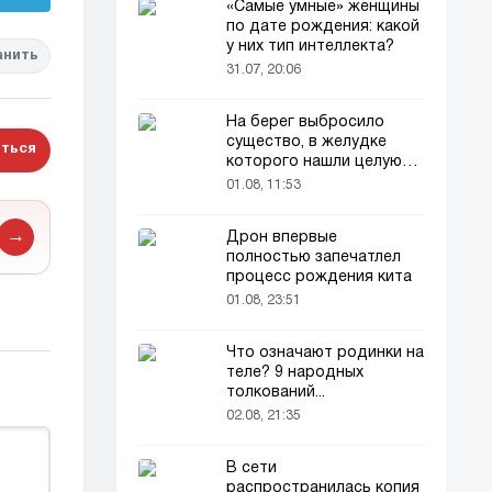
«Самые умные» женщины
по дате рождения: какой
у них тип интеллекта?
анить
31.07, 20:06
На берег выбросило
существо, в желудке
ться
которого нашли целую
добычу
01.08, 11:53
→
Дрон впервые
полностью запечатлел
процесс рождения кита
01.08, 23:51
Что означают родинки на
теле? 9 народных
толкований...
02.08, 21:35
В сети
распространилась копия