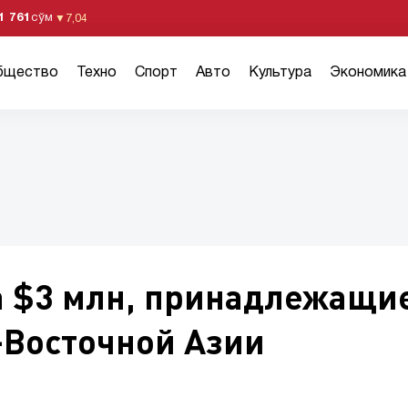
1 761
сўм
▼
7,04
бщество
Техно
Спорт
Авто
Культура
Экономика
а $3 млн, принадлежащи
Восточной Азии