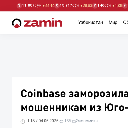
11 887
сўм
13 717
сўм
146
сўм
$
€
₽
¥
▼
55,49
▼
25,83
▼
1,05
Узбекистан
Мир
О
Coinbase заморозил
мошенникам из Юго-
11:15 / 04.06.2026
·
165
·
Экономика