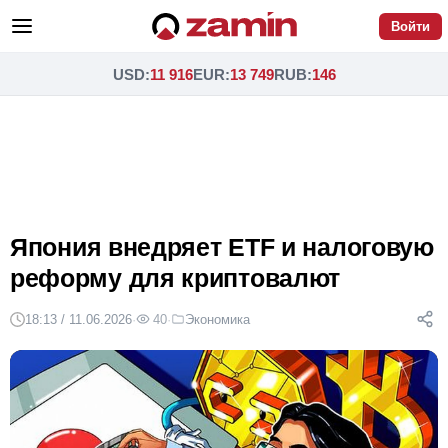
Войти
USD
:
11 916
EUR
:
13 749
RUB
:
146
Япония внедряет ETF и налоговую
реформу для криптовалют
18:13 / 11.06.2026
·
40
·
Экономика