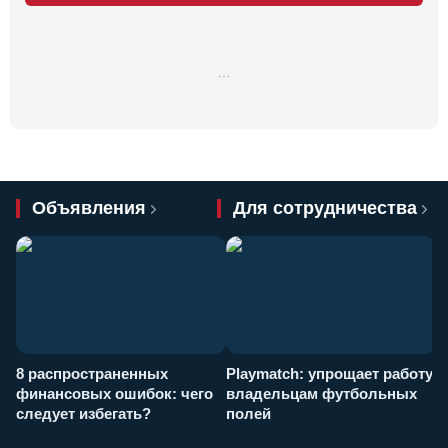
…
Объявления
Для сотрудничества
8 распространенных
Playmatch: упрощает работу
P
финансовых ошибок: чего
владельцам футбольных
н
следует избегать?
полей
и
п