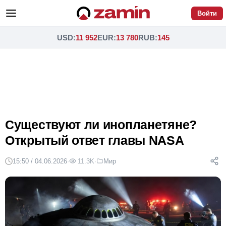
Войти
USD
:
11 952
EUR
:
13 780
RUB
:
145
Существуют ли инопланетяне?
Открытый ответ главы NASA
15:50 / 04.06.2026
·
11.3K
·
Мир