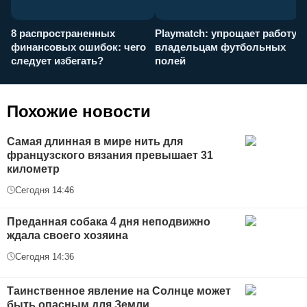
8 распространенных
Playmatch: упрощает работу
P
финансовых ошибок: чего
владельцам футбольных
н
следует избегать?
полей
и
п
Похожие новости
Самая длинная в мире нить для
французского вязания превышает 31
километр
Сегодня 14:46
Преданная собака 4 дня неподвижно
ждала своего хозяина
Сегодня 14:36
Таинственное явление на Солнце может
быть опасным для Земли