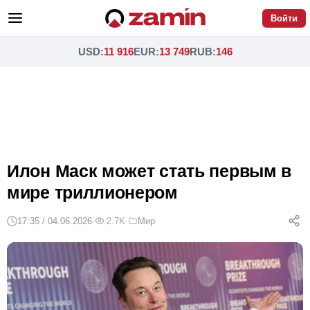
Войти
USD
:
11 916
EUR
:
13 749
RUB
:
146
Илон Маск может стать первым в
мире триллионером
17:35 / 04.06.2026
·
2.7K
·
Мир