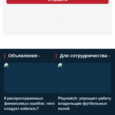
…
Объявления
Для сотрудничества
8 распространенных
Playmatch: упрощает работу
P
финансовых ошибок: чего
владельцам футбольных
н
следует избегать?
полей
и
п