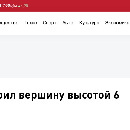
1 766
сўм
▲
4,29
бщество
Техно
Спорт
Авто
Культура
Экономика
рил вершину высотой 6