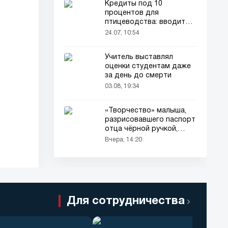
Кредиты под 10
процентов для
птицеводства: вводится
новый порядок
24.07, 10:54
Учитель выставлял
оценки студентам даже
за день до смерти
03.08, 19:34
«Творчество» малыша,
разрисовавшего паспорт
отца чёрной ручкой,
привлекло всеобщее
Вчера, 14:20
внимание
Для сотрудничества