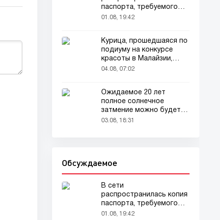
паспорта, требуемого
для домашних животных
01.08, 19:42
Курица, прошедшаяся по
подиуму на конкурсе
красоты в Малайзии,
привлекла внимание
04.08, 07:02
зрителей
Ожидаемое 20 лет
полное солнечное
затмение можно будет
наблюдать в августе
03.08, 18:31
Обсуждаемое
В сети
распространилась копия
паспорта, требуемого
для домашних животных
01.08, 19:42