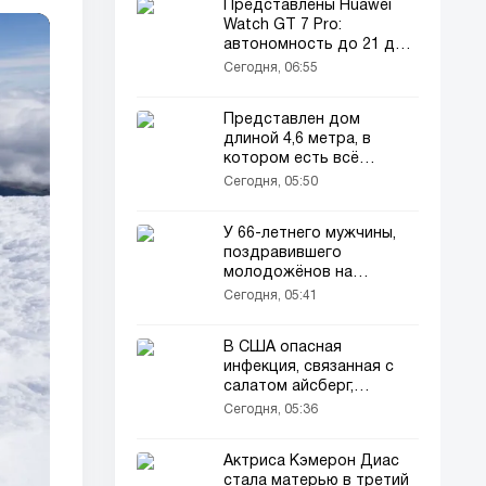
Представлены Huawei
Watch GT 7 Pro:
автономность до 21 дня
и новые функции
Сегодня, 06:55
Представлен дом
длиной 4,6 метра, в
котором есть всё
необходимое
Сегодня, 05:50
У 66-летнего мужчины,
поздравившего
молодожёнов на
свадьбе, возбудили
Сегодня, 05:41
уголовное дело
В США опасная
инфекция, связанная с
салатом айсберг,
распространилась на 15
Сегодня, 05:36
штатов!
Актриса Кэмерон Диас
стала матерью в третий