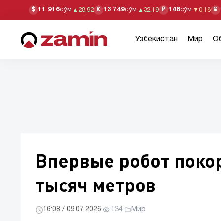
11 916
сўм
13 749
сўм
146
сўм
$
€
₽
¥
▲
28,92
▲
32,19
▼
0,18
Узбекистан
Мир
О
Впервые робот поко
тысяч метров
16:08 / 09.07.2026
·
134
·
Мир