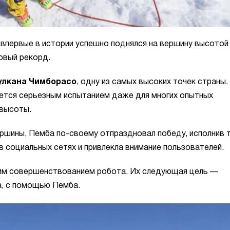
впервые в истории успешно поднялся на вершину высотой
овый рекорд.
улкана Чимборасо
, одну из самых высоких точек страны.
ется серьезным испытанием даже для многих опытных
 высоты.
ршины, Пемба по-своему отпраздновал победу, исполнив 
 социальных сетях и привлекла внимание пользователей.
им совершенствованием робота. Их следующая цель —
а, с помощью Пемба.