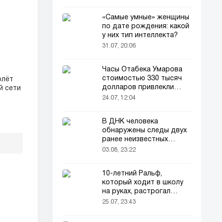
«Самые умные» женщины
по дате рождения: какой
у них тип интеллекта?
31.07, 20:06
Часы Отабека Умарова
стоимостью 330 тысяч
олёт
долларов привлекли
й сети
всеобщее внимание в
24.07, 12:04
сети!
В ДНК человека
обнаружены следы двух
ранее неизвестных
предков
03.08, 23:22
10-летний Ральф,
который ходит в школу
на руках, растрогал
пользователей соцсетей
25.07, 23:43