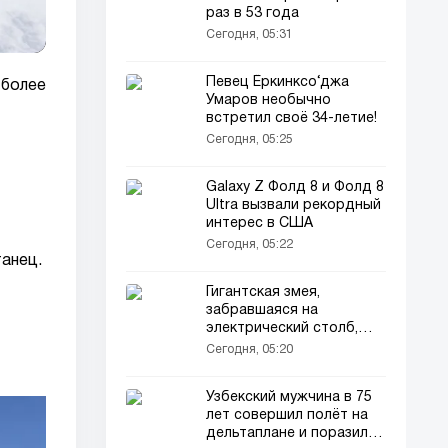
раз в 53 года
Сегодня, 05:31
Певец Ёркинксо‘джа
 более
Умаров необычно
встретил своё 34-летие!
Сегодня, 05:25
Galaxy Z Фолд 8 и Фолд 8
Ultra вызвали рекордный
интерес в США
Сегодня, 05:22
танец.
Гигантская змея,
забравшаяся на
электрический столб,
погибла от удара током
Сегодня, 05:20
Узбекский мужчина в 75
лет совершил полёт на
дельтаплане и поразил