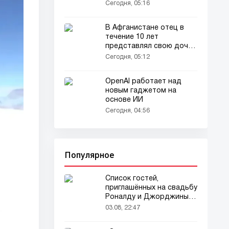
пользователей сети
Сегодня, 05:16
В Афганистане отец в
течение 10 лет
представлял свою дочь
окружающим как
Сегодня, 05:12
мальчика
OpenAI работает над
новым гаджетом на
основе ИИ
Сегодня, 04:56
Популярное
Список гостей,
приглашённых на свадьбу
Роналду и Джорджины,
вызвал ажиотаж
03.08, 22:47