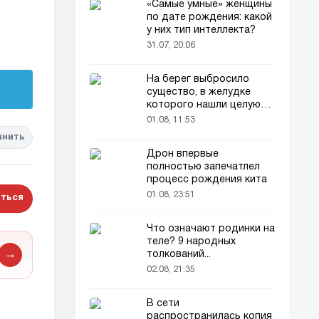
«Самые умные» женщины
по дате рождения: какой
у них тип интеллекта?
31.07, 20:06
На берег выбросило
существо, в желудке
которого нашли целую
добычу
01.08, 11:53
анить
Дрон впервые
полностью запечатлел
процесс рождения кита
01.08, 23:51
ться
Что означают родинки на
теле? 9 народных
→
толкований...
02.08, 21:35
В сети
распространилась копия