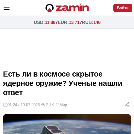
Войти
USD
:
11 887
EUR
:
13 717
RUB
:
146
Есть ли в космосе скрытое
ядерное оружие? Ученые нашли
ответ
01:24 / 10.07.2026
·
2.7K
·
Мир