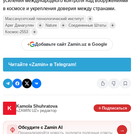
усиления международного контроля над вооружениями
в космосе и укрепления доверия между странами.
+
Массачусетский технологический институт
+
+
+
Арег Данагулян
Nature
Соединенные Штаты
+
Космос-2553
+
Добавьте сайт Zamin.uz в Google
Читайте «Zamin» в Telegram!
Kamola Shuhratova
K
Подписаться
«ZAMIN.UZ»
редактор
Обсудите с Zamin AI
→
Проанализируйте новость, получите полезные ответы