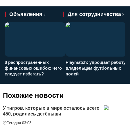
Объявления
Для сотрудничества
8 распространенных
Playmatch: упрощает работу
P
финансовых ошибок: чего
владельцам футбольных
н
следует избегать?
полей
и
п
Похожие новости
У тигров, которых в мире осталось всего
450, родились детёныши
Сегодня 03:03