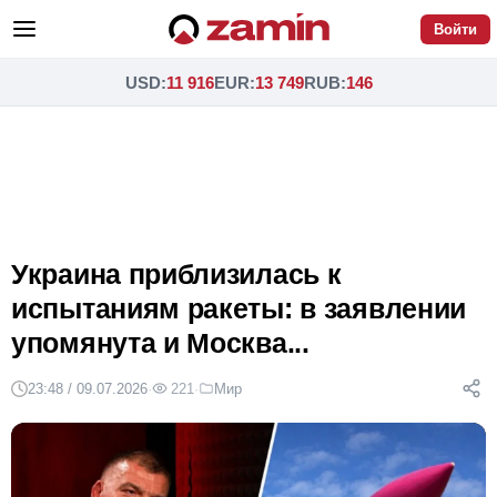
Войти
USD
:
11 916
EUR
:
13 749
RUB
:
146
Украина приблизилась к
испытаниям ракеты: в заявлении
упомянута и Москва...
23:48 / 09.07.2026
·
221
·
Мир