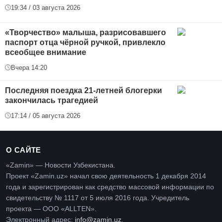
19:34 / 03 августа 2026
«Творчество» малыша, разрисовавшего
паспорт отца чёрной ручкой, привлекло
всеобщее внимание
Вчера 14:20
Последняя поездка 21-летней блогерки
закончилась трагедией
17:14 / 05 августа 2026
О САЙТЕ
«Zamin» — Новости Узбекистана.
Проект «Zamin.uz» начал свою деятельность 1 декабря 2014
года и зарегистрирован как средство массовой информации по
свидетельству № 1117 от 5 июля 2016 года. Учредитель
проекта — ООО «ALLTEN».
Электронный адрес:
info@zamin.uz
.