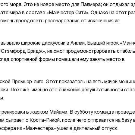
го моря. Это не новое место для Палмера; он отдыхал з
нате мира в составе «Манчестер Сити». Однако на этот ра
 помочь преодолеть разочарование от исключения из
вызвало широкие дискуссии в Англии. Бывший игрок «Манч
 «Стэмфорд Бридж», не смог продемонстрировать стабил
 спад спортивной формы помешали ему занять место в
йской Премьер-лиге. Этот показатель на пять мячей меньш
ки. Похоже, именно это снижение результативности ста
ы.
тренировки в жарком Майами. В субботу команда провед
м сыграет с Коста-Рикой, после чего отправится на базу 
нсфера из «Манчестера» ушел в длительный отпуск.