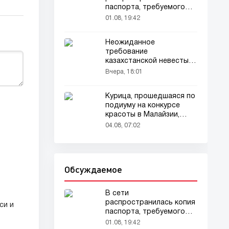
паспорта, требуемого
для домашних животных
01.08, 19:42
Неожиданное
требование
казахстанской невесты в
качестве махра удивило
Вчера, 18:01
всех
Курица, прошедшаяся по
подиуму на конкурсе
красоты в Малайзии,
привлекла внимание
04.08, 07:02
зрителей
Обсуждаемое
В сети
распространилась копия
си и
паспорта, требуемого
для домашних животных
01.08, 19:42