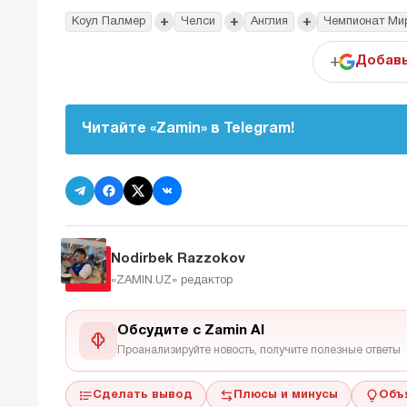
+
+
+
Коул Палмер
Челси
Англия
Чемпионат Ми
+
Добавь
Читайте «Zamin» в Telegram!
Nodirbek Razzokov
«ZAMIN.UZ»
редактор
Обсудите с Zamin AI
Проанализируйте новость, получите полезные ответы
Сделать вывод
Плюсы и минусы
Объ