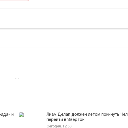
…
ида» и
Лиам Делап должен летом покинуть Чел
перейти в Эвертон
Сегодня, 12:36