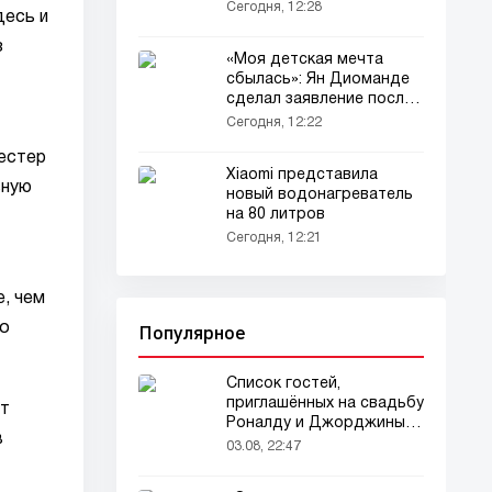
тысяч: рейтинг регионов
Сегодня, 12:28
десь и
з
«Моя детская мечта
сбылась»: Ян Диоманде
сделал заявление после
перехода в «Реал»
Сегодня, 12:22
естер
Xiaomi представила
ьную
новый водонагреватель
на 80 литров
Сегодня, 12:21
е, чем
Популярное
ло
Список гостей,
приглашённых на свадьбу
ет
Роналду и Джорджины,
в
вызвал ажиотаж
03.08, 22:47