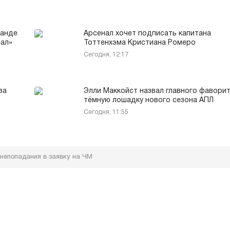
манде
Арсенал хочет подписать капитана
еал»
Тоттенхэма Кристиана Ромеро
Сегодня, 12:17
за
Элли Маккойст назвал главного фаворит
тёмную лошадку нового сезона АПЛ
Сегодня, 11:55
 непопадания в заявку на ЧМ