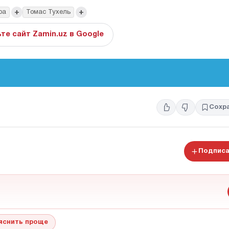
+
+
ра
Томас Тухель
те сайт Zamin.uz в Google
Сохр
Подписа
яснить проще