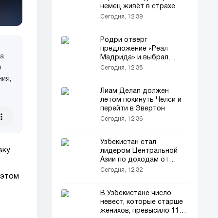
немец живёт в страхе
Сегодня, 12:39
Родри отверг
предложение «Реал
на
Мадрида» и выбрал
«Барселону»
о
Сегодня, 12:38
ия,
Лиам Делап должен
летом покинуть Челси и
перейти в Эвертон
Сегодня, 12:36
Узбекистан стал
вку
лидером Центральной
Азии по доходам от
туризма
Сегодня, 12:32
 этом
В Узбекистане число
невест, которые старше
женихов, превысило 11