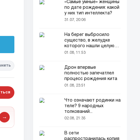
«Самые умные» женщины
по дате рождения: какой
у них тип интеллекта?
31.07, 20:06
На берег выбросило
существо, в желудке
которого нашли целую
добычу
01.08, 11:53
анить
Дрон впервые
полностью запечатлел
процесс рождения кита
01.08, 23:51
ться
Что означают родинки на
теле? 9 народных
толкований...
→
02.08, 21:35
В сети
распространилась копия