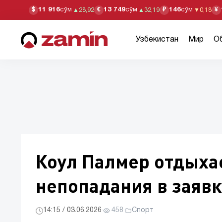
11 916
сўм
13 749
сўм
146
сўм
$
€
₽
¥
▲
28,92
▲
32,19
▼
0,18
Узбекистан
Мир
О
Коул Палмер отдыха
непопадания в заявк
14:15 / 03.06.2026
·
458
·
Спорт