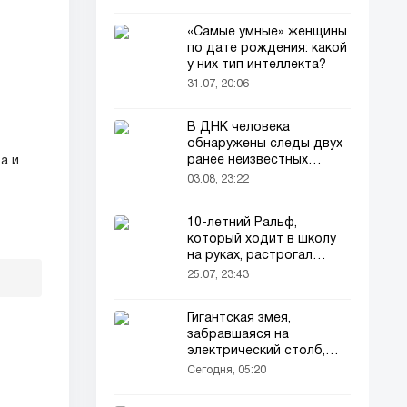
«Самые умные» женщины
по дате рождения: какой
у них тип интеллекта?
31.07, 20:06
В ДНК человека
обнаружены следы двух
ранее неизвестных
а и
предков
03.08, 23:22
10-летний Ральф,
который ходит в школу
на руках, растрогал
пользователей соцсетей
25.07, 23:43
Гигантская змея,
забравшаяся на
электрический столб,
погибла от удара током
Сегодня, 05:20