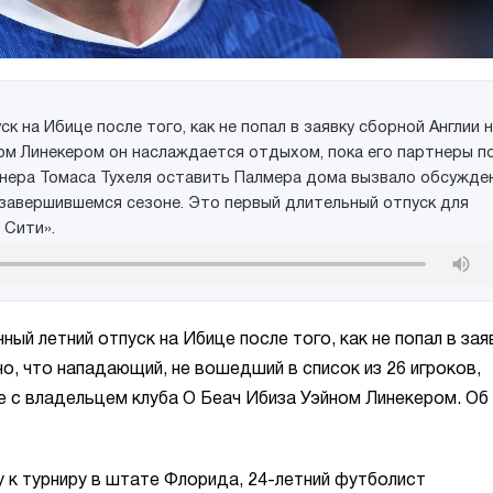
 на Ибице после того, как не попал в заявку сборной Англии 
ом Линекером он наслаждается отдыхом, пока его партнеры п
енера Томаса Тухеля оставить Палмера дома вызвало обсужден
в завершившемся сезоне. Это первый длительный отпуск для
 Сити».
й летний отпуск на Ибице после того, как не попал в зая
но, что нападающий, не вошедший в список из 26 игроков,
 с владельцем клуба О Беач Ибиза Уэйном Линекером. Об
у к турниру в штате Флорида, 24-летний футболист