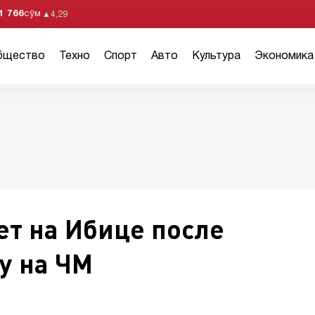
1 766
сўм
▲
4,29
бщество
Техно
Спорт
Авто
Культура
Экономика
ет на Ибице после
у на ЧМ