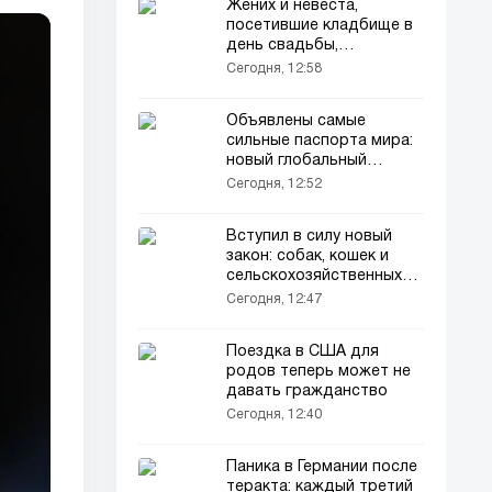
Жених и невеста,
посетившие кладбище в
день свадьбы,
растрогали многих
Сегодня, 12:58
Объявлены самые
сильные паспорта мира:
новый глобальный
рейтинг...
Сегодня, 12:52
Вступил в силу новый
закон: собак, кошек и
сельскохозяйственных
животных будут
Сегодня, 12:47
регистрировать
Поездка в США для
родов теперь может не
давать гражданство
Сегодня, 12:40
Паника в Германии после
теракта: каждый третий