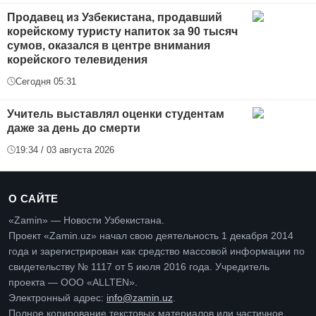
Продавец из Узбекистана, продавший
корейскому туристу напиток за 90 тысяч
сумов, оказался в центре внимания
корейского телевидения
Сегодня 05:31
Учитель выставлял оценки студентам
даже за день до смерти
19:34 / 03 августа 2026
О САЙТЕ
«Zamin» — Новости Узбекистана.
Проект «Zamin.uz» начал свою деятельность 1 декабря 2014
года и зарегистрирован как средство массовой информации по
свидетельству № 1117 от 5 июля 2016 года. Учредитель
проекта — ООО «ALLTEN».
Электронный адрес:
info@zamin.uz
.
Полное копирование текстовых материалов или частичное