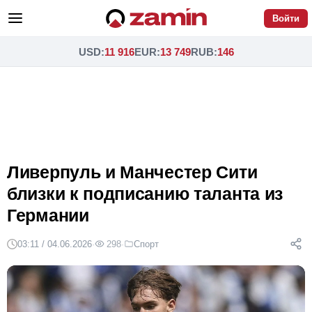
Войти
USD
:
11 916
EUR
:
13 749
RUB
:
146
Ливерпуль и Манчестер Сити
близки к подписанию таланта из
Германии
03:11 / 04.06.2026
·
298
·
Спорт