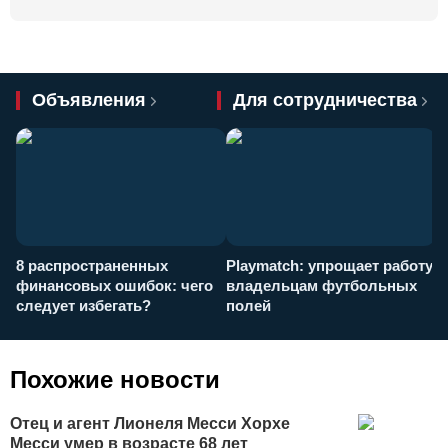
Объявления
Для сотрудничества
8 распространенных
Playmatch: упрощает работу
P
финансовых ошибок: чего
владельцам футбольных
н
следует избегать?
полей
и
п
Похожие новости
Отец и агент Лионеля Месси Хорхе
Месси умер в возрасте 68 лет