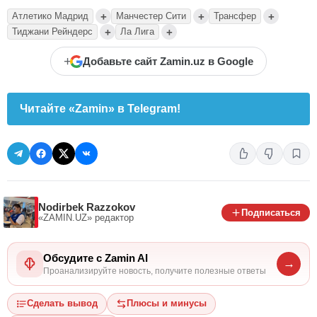
+
+
+
Атлетико Мадрид
Манчестер Сити
Трансфер
+
+
Тиджани Рейндерс
Ла Лига
+
Добавьте сайт Zamin.uz в Google
Читайте «Zamin» в Telegram!
Nodirbek Razzokov
Подписаться
«ZAMIN.UZ»
редактор
Обсудите с Zamin AI
→
Проанализируйте новость, получите полезные ответы
Сделать вывод
Плюсы и минусы