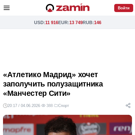
Войти
USD
:
11 916
EUR
:
13 749
RUB
:
146
«Атлетико Мадрид» хочет
заполучить полузащитника
«Манчестер Сити»
20:17 / 04.06.2026
·
388
·
Спорт