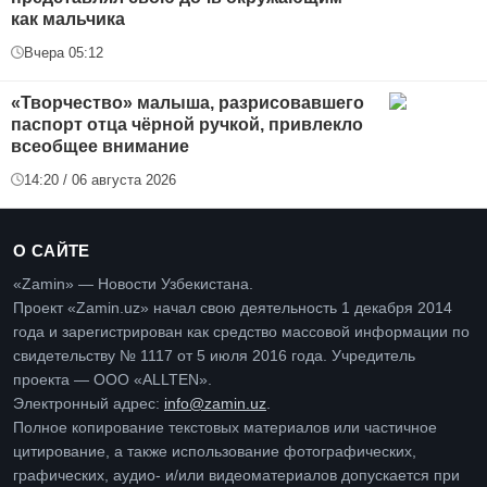
как мальчика
Вчера 05:12
«Творчество» малыша, разрисовавшего
паспорт отца чёрной ручкой, привлекло
всеобщее внимание
14:20 / 06 августа 2026
О САЙТЕ
«Zamin» — Новости Узбекистана.
Проект «Zamin.uz» начал свою деятельность 1 декабря 2014
года и зарегистрирован как средство массовой информации по
свидетельству № 1117 от 5 июля 2016 года. Учредитель
проекта — ООО «ALLTEN».
Электронный адрес:
info@zamin.uz
.
Полное копирование текстовых материалов или частичное
цитирование, а также использование фотографических,
графических, аудио- и/или видеоматериалов допускается при