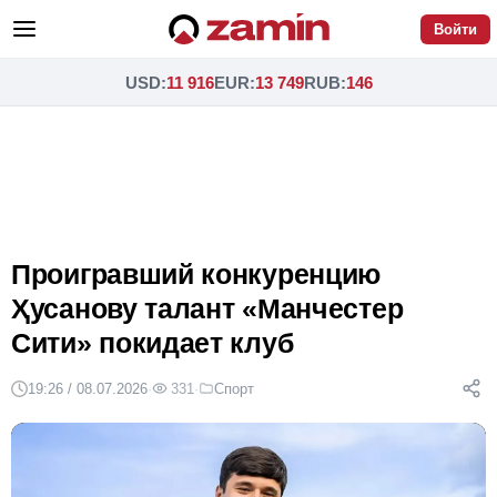
Войти
USD
:
11 916
EUR
:
13 749
RUB
:
146
Проигравший конкуренцию
Ҳусанову талант «Манчестер
Сити» покидает клуб
19:26 / 08.07.2026
·
331
·
Спорт