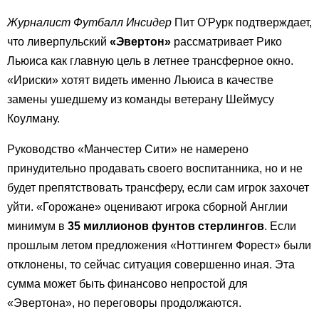
Журналист Футбалл Инсидер
Пит О'Рурк подтверждает,
что ливерпульский
«Эвертон»
рассматривает Рико
Льюиса как главную цель в летнее трансферное окно.
«Ириски» хотят видеть именно Льюиса в качестве
замены ушедшему из команды ветерану Шеймусу
Коулману.
Руководство «Манчестер Сити» не намерено
принудительно продавать своего воспитанника, но и не
будет препятствовать трансферу, если сам игрок захочет
уйти. «Горожане» оценивают игрока сборной Англии
минимум в
35 миллионов фунтов стерлингов
. Если
прошлым летом предложения «Ноттингем Форест» были
отклонены, то сейчас ситуация совершенно иная. Эта
сумма может быть финансово непростой для
«Эвертона», но переговоры продолжаются.