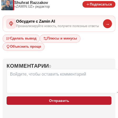
Shuhrat Razzakov
Подписаться
«ZAMIN.UZ»
редактор
Обсудите с Zamin AI
→
Проанализируйте новость, получите полезные ответы
Сделать вывод
Плюсы и минусы
Объяснить проще
КОММЕНТАРИИ
0
Отправить