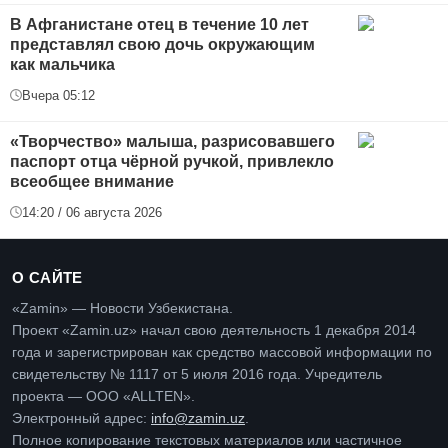
В Афганистане отец в течение 10 лет
представлял свою дочь окружающим
как мальчика
Вчера 05:12
«Творчество» малыша, разрисовавшего
паспорт отца чёрной ручкой, привлекло
всеобщее внимание
14:20 / 06 августа 2026
О САЙТЕ
«Zamin» — Новости Узбекистана.
Проект «Zamin.uz» начал свою деятельность 1 декабря 2014
года и зарегистрирован как средство массовой информации по
свидетельству № 1117 от 5 июля 2016 года. Учредитель
проекта — ООО «ALLTEN».
Электронный адрес:
info@zamin.uz
.
Полное копирование текстовых материалов или частичное