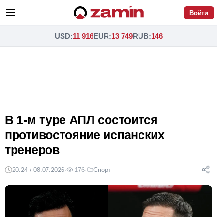
Войти
USD
:
11 916
EUR
:
13 749
RUB
:
146
В 1-м туре АПЛ состоится
противостояние испанских
тренеров
20:24 / 08.07.2026
·
176
·
Спорт