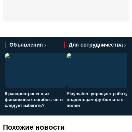
…
Объявления
Для сотрудничества
8 распространенных
Playmatch: упрощает работу
P
финансовых ошибок: чего
владельцам футбольных
н
следует избегать?
полей
и
п
Похожие новости