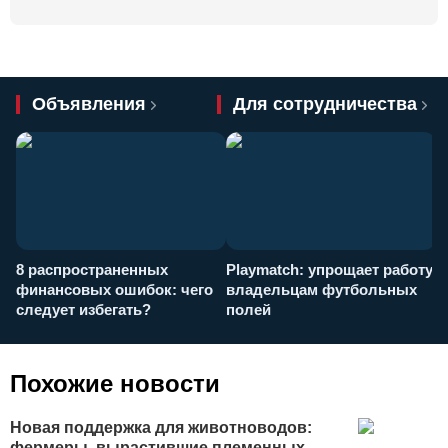
Объявления
Для сотрудничества
8 распространенных
Playmatch: упрощает работу
P
финансовых ошибок: чего
владельцам футбольных
н
следует избегать?
полей
и
п
Похожие новости
Новая поддержка для животноводов:
фермеры, вырастившие племенных