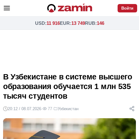
Войти
USD
:
11 916
EUR
:
13 749
RUB
:
146
В Узбекистане в системе высшего
образования обучается 1 млн 535
тысяч студентов
20:12 / 08.07.2026
·
77
·
Узбекистан