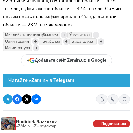
52,5 тысячи человек, в Навоийской области — 42,5
тысячи, в Джизакской области — 32,4 тысячи. Самый
низкий показатель зафиксирован в Сырдарьинской
области — 23,2 тысячи человек.
+
+
Миллий статистика қўмитаси
Ўзбекистон
+
+
+
Олий таълим
Талабалар
Бакалавриат
+
Магистратура
+
Добавьте сайт Zamin.uz в Google
Читайте «Zamin» в Telegram!
Nodirbek Razzokov
Подписаться
«ZAMIN.UZ»
редактор